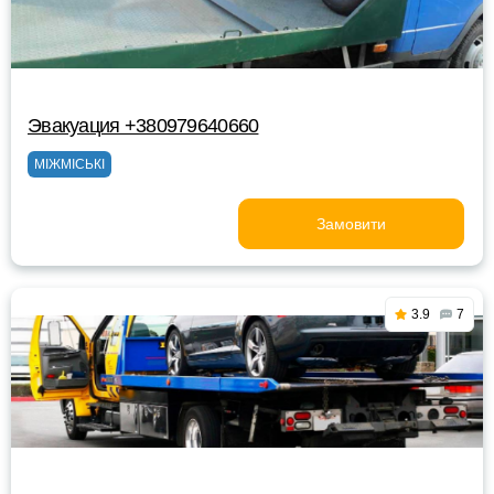
Эвакуация +380979640660
МІЖМІСЬКІ
Замовити
3.9
7