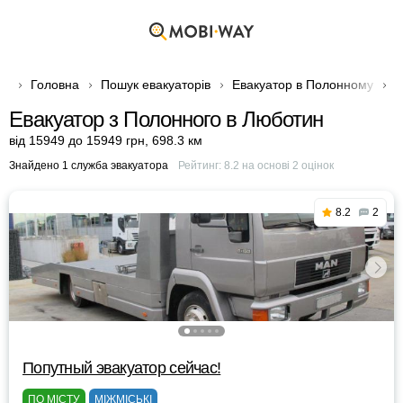
Головна
Пошук евакуаторів
Евакуатор в Полонному
Е
Евакуатор з Полонного в Люботин
від 15949 до 15949 грн
,
698.3 км
Знайдено 1 служба эвакуатора
Рейтинг:
8.2
на основі
2
оцінок
8.2
2
Попутный эвакуатор сейчас!
ПО МІСТУ
МІЖМІСЬКІ