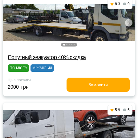
8.3
9
Попутный эвакуатор 40% скидка
ПО МІСТУ
МІЖМІСЬКІ
Ціна посадки
Замовити
2000 грн
5.9
5