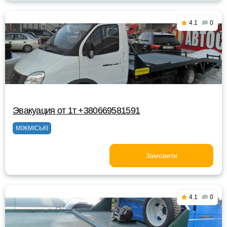
4.1
0
Эвакуация от 1т +380669581591
МІЖМІСЬКІ
Замовити
4.1
0