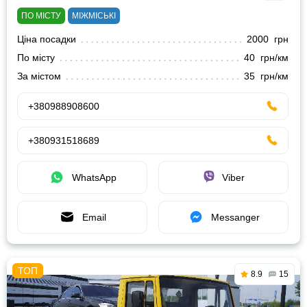
ПО МІСТУ
МІЖМІСЬКІ
Ціна посадки
2000 грн
По місту
40 грн/км
За містом
35 грн/км
+380988908600
+380931518689
WhatsApp
Viber
Email
Messanger
8.9
15