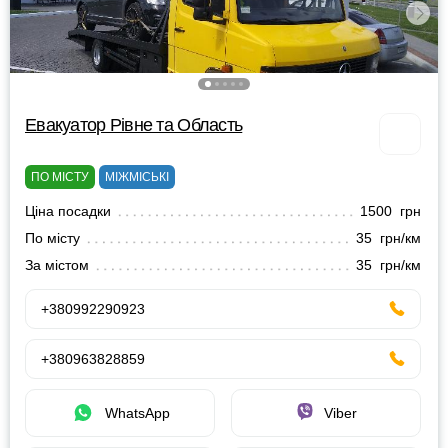
Евакуатор Рівне та Область
ПО МІСТУ
МІЖМІСЬКІ
Ціна посадки
1500 грн
По місту
35 грн/км
За містом
35 грн/км
+380992290923
+380963828859
WhatsApp
Viber