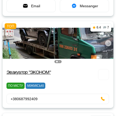
Email
Messanger
6.4
7
Эвакуатор "ЭКОНОМ"
ПО МІСТУ
МІЖМІСЬКІ
+380687992409