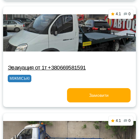
4.1
0
Эвакуация от 1т +380669581591
МІЖМІСЬКІ
Замовити
4.1
0