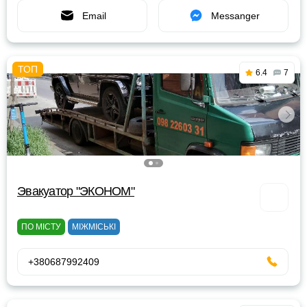
Email
Messanger
6.4
7
Эвакуатор "ЭКОНОМ"
ПО МІСТУ
МІЖМІСЬКІ
+380687992409