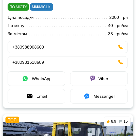
ПО МІСТУ
МІЖМІСЬКІ
Ціна посадки
2000 грн
По місту
40 грн/км
За містом
35 грн/км
+380988908600
+380931518689
WhatsApp
Viber
Email
Messanger
8.9
15