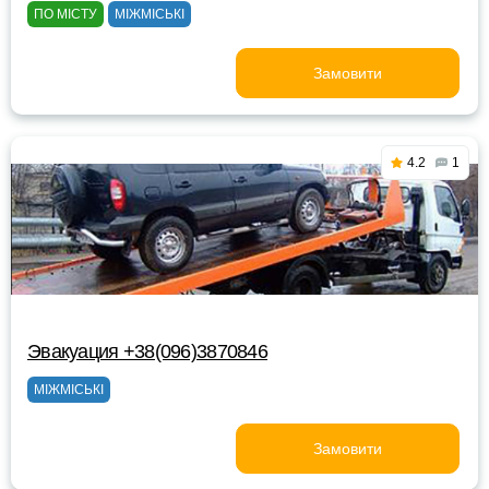
ПО МІСТУ
МІЖМІСЬКІ
Замовити
4.2
1
Эвакуация +38(096)3870846
МІЖМІСЬКІ
Замовити