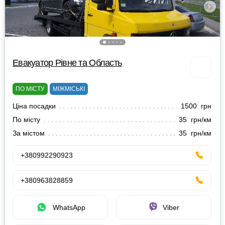
Евакуатор Рівне та Область
ПО МІСТУ
МІЖМІСЬКІ
Ціна посадки
1500 грн
По місту
35 грн/км
За містом
35 грн/км
+380992290923
+380963828859
WhatsApp
Viber