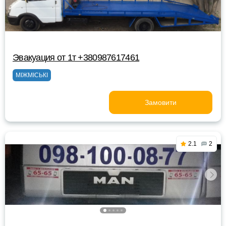
Эвакуация от 1т +380987617461
МІЖМІСЬКІ
Замовити
2.1
2