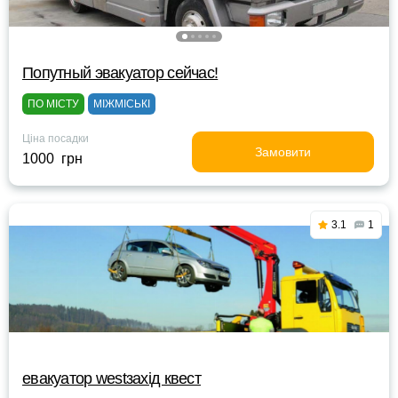
Попутный эвакуатор сейчас!
ПО МІСТУ
МІЖМІСЬКІ
Ціна посадки
Замовити
1000 грн
3.1
1
евакуатор westзахід квест