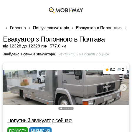
Головна
Пошук евакуаторів
Евакуатор в Полонному
Е
Евакуатор з Полонного в Полтава
від 12328 до 12328 грн
,
577.6 км
Знайдено 1 служба эвакуатора
Рейтинг:
8.2
на основі
2
оцінок
8.2
2
Попутный эвакуатор сейчас!
ПО МІСТУ
МІЖМІСЬКІ