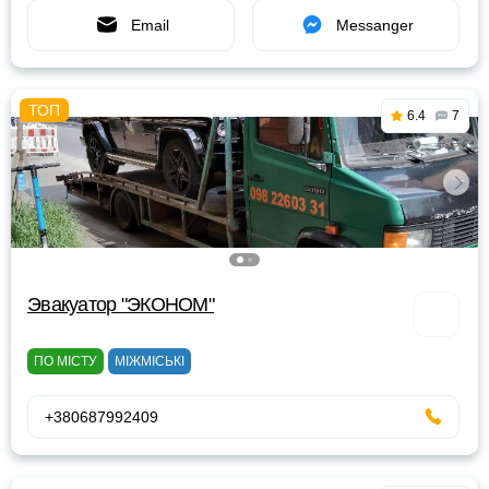
Email
Messanger
6.4
7
Эвакуатор "ЭКОНОМ"
ПО МІСТУ
МІЖМІСЬКІ
+380687992409