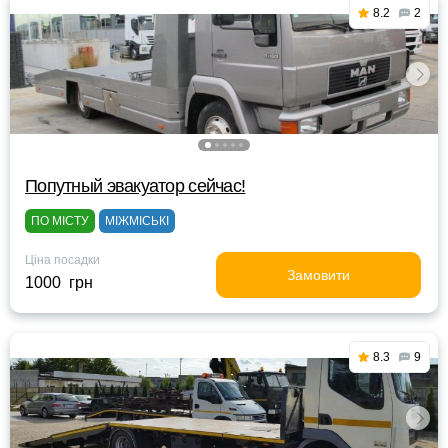
8.2
2
Попутный эвакуатор сейчас!
ПО МІСТУ
МІЖМІСЬКІ
Ціна посадки
Замовити
1000 грн
8.3
9