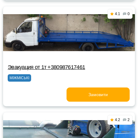
4.1
0
Эвакуация от 1т +380987617461
МІЖМІСЬКІ
Замовити
4.2
2