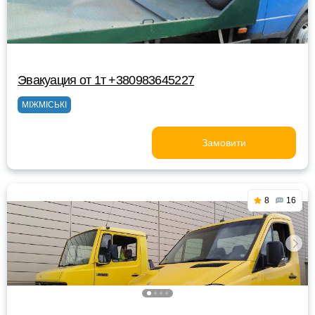
Эвакуация от 1т +380983645227
МІЖМІСЬКІ
Замовити
8
16