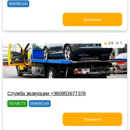
МІЖМІСЬКІ
Замовити
3.9
7
Служба эвакуации +380953677378
ПО МІСТУ
МІЖМІСЬКІ
Замовити