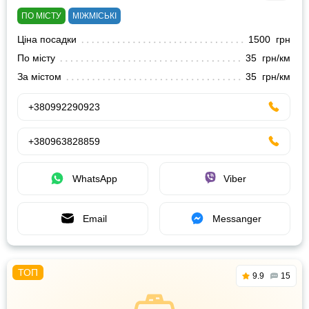
ПО МІСТУ
МІЖМІСЬКІ
Ціна посадки
1500 грн
По місту
35 грн/км
За містом
35 грн/км
+380992290923
+380963828859
WhatsApp
Viber
Email
Messanger
9.9
15