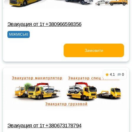
Эвакуация от 1т +380966598356
МІЖМІСЬКІ
Замовити
4.1
0
Эвакуация от 1т +380673178794