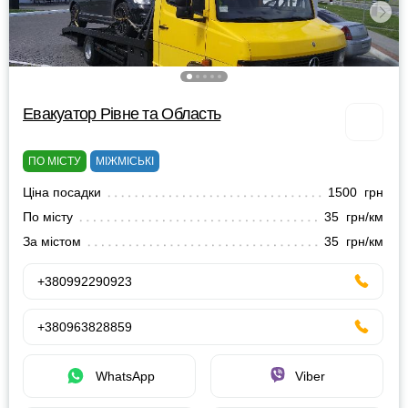
Евакуатор Рівне та Область
ПО МІСТУ
МІЖМІСЬКІ
Ціна посадки
1500 грн
По місту
35 грн/км
За містом
35 грн/км
+380992290923
+380963828859
WhatsApp
Viber