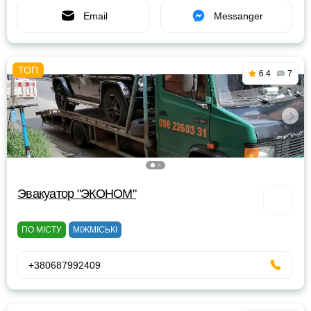
Email
Messanger
6.4
7
Эвакуатор "ЭКОНОМ"
ПО МІСТУ
МІЖМІСЬКІ
+380687992409