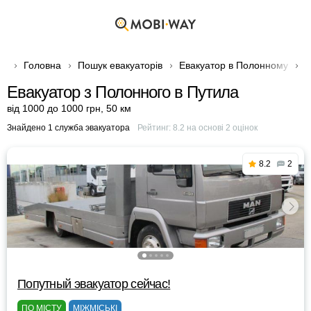
Головна
Пошук евакуаторів
Евакуатор в Полонному
Е
Евакуатор з Полонного в Путила
від 1000 до 1000 грн
,
50 км
Знайдено 1 служба эвакуатора
Рейтинг:
8.2
на основі
2
оцінок
8.2
2
Попутный эвакуатор сейчас!
ПО МІСТУ
МІЖМІСЬКІ