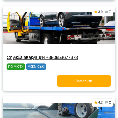
3.9
7
Служба эвакуации +380953677378
ПО МІСТУ
МІЖМІСЬКІ
Замовити
4.2
2