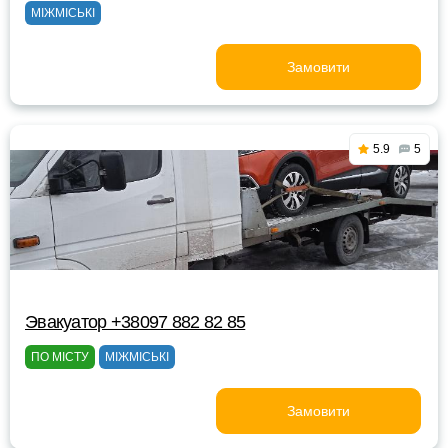
МІЖМІСЬКІ
Замовити
5.9
5
Эвакуатор +38097 882 82 85
ПО МІСТУ
МІЖМІСЬКІ
Замовити