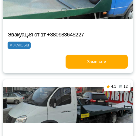
Эвакуация от 1т +380983645227
МІЖМІСЬКІ
Замовити
4.1
12