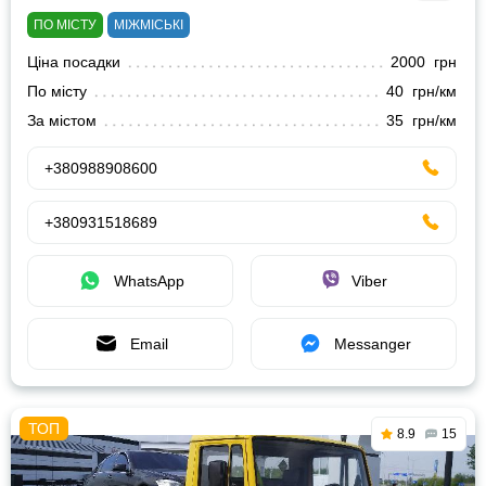
ПО МІСТУ
МІЖМІСЬКІ
Ціна посадки
2000 грн
По місту
40 грн/км
За містом
35 грн/км
+380988908600
+380931518689
WhatsApp
Viber
Email
Messanger
8.9
15