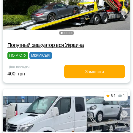
Попутный эвакуатор вся Украина
ПО МІСТУ
МІЖМІСЬКІ
Ціна посадки
Замовити
400 грн
6.1
1