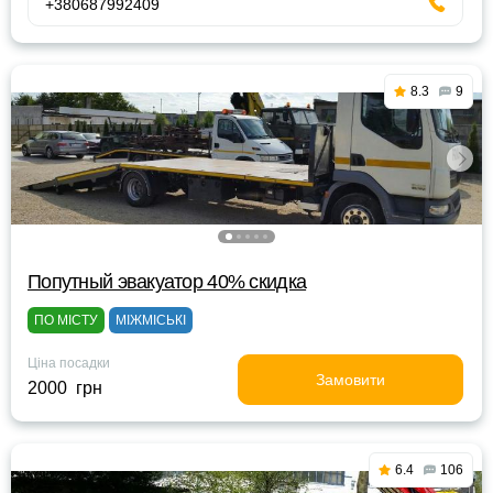
+380687992409
8.3
9
Попутный эвакуатор 40% скидка
ПО МІСТУ
МІЖМІСЬКІ
Ціна посадки
Замовити
2000 грн
6.4
106