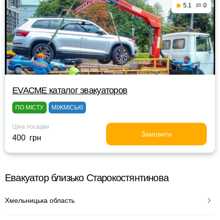
5.1
0
EVACME каталог эвакуаторов
ПО МІСТУ
МІЖМІСЬКІ
Ціна посадки
Замовити
400 грн
Евакуатор близько Старокостянтинова
Хмельницька область