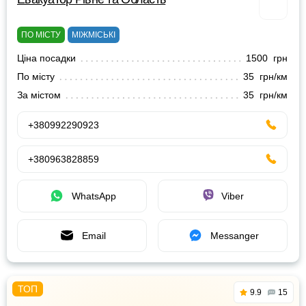
ПО МІСТУ
МІЖМІСЬКІ
Ціна посадки
1500 грн
По місту
35 грн/км
За містом
35 грн/км
+380992290923
+380963828859
WhatsApp
Viber
Email
Messanger
9.9
15