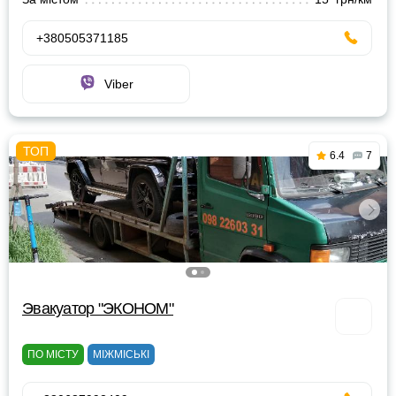
+380505371185
Viber
6.4
7
Эвакуатор "ЭКОНОМ"
ПО МІСТУ
МІЖМІСЬКІ