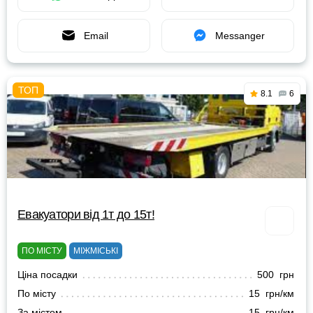
Email
Messanger
8.1
6
Евакуатори від 1т до 15т!
ПО МІСТУ
МІЖМІСЬКІ
Ціна посадки
500 грн
По місту
15 грн/км
За містом
15 грн/км