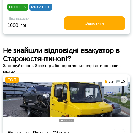
ПО МІСТУ
МІЖМІСЬКІ
Ціна посадки
Замовити
1000 грн
Не знайшли відповідні евакуатор в
Старокостянтинові?
Застосуйте інший фільтр або перегляньте варіанти по інших
містах
8.9
15
Евакуатор Рівне та Область