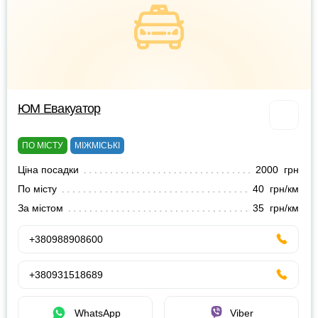
ЮМ Евакуатор
ПО МІСТУ
МІЖМІСЬКІ
Ціна посадки
2000 грн
По місту
40 грн/км
За містом
35 грн/км
+380988908600
+380931518689
WhatsApp
Viber