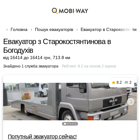
Головна
Пошук евакуаторів
Евакуатор в Старокостянтин
Евакуатор з Старокостянтинова в
Богодухів
від 16414 до 16414 грн
,
713.8 км
Знайдено 1 служба эвакуатора
Рейтинг:
8.2
на основі
2
оцінок
8.2
2
Попутный эвакуатор сейчас!