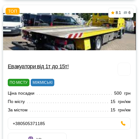
8.1
6
Евакуатори від 1т до 15т!
ПО МІСТУ
МІЖМІСЬКІ
Ціна посадки
500 грн
По місту
15 грн/км
За містом
15 грн/км
+380505371185