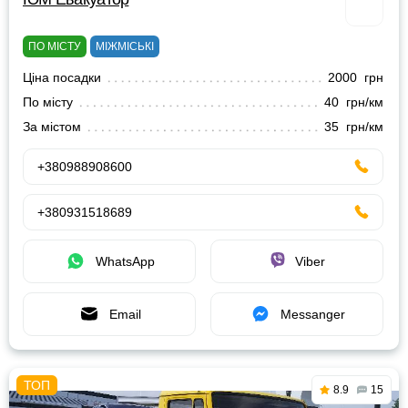
ПО МІСТУ
МІЖМІСЬКІ
Ціна посадки
2000 грн
По місту
40 грн/км
За містом
35 грн/км
+380988908600
+380931518689
WhatsApp
Viber
Email
Messanger
8.9
15