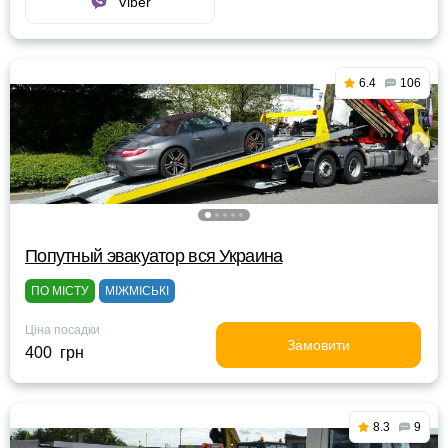
Viber
6.4
106
Попутный эвакуатор вся Украина
ПО МІСТУ
МІЖМІСЬКІ
Ціна посадки
Замовити
400 грн
8.3
9