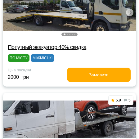
Попутный эвакуатор 40% скидка
ПО МІСТУ
МІЖМІСЬКІ
Ціна посадки
Замовити
2000 грн
5.9
5