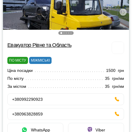
Евакуатор Рівне та Область
ПО МІСТУ
МІЖМІСЬКІ
Ціна посадки
1500 грн
По місту
35 грн/км
За містом
35 грн/км
+380992290923
+380963828859
WhatsApp
Viber