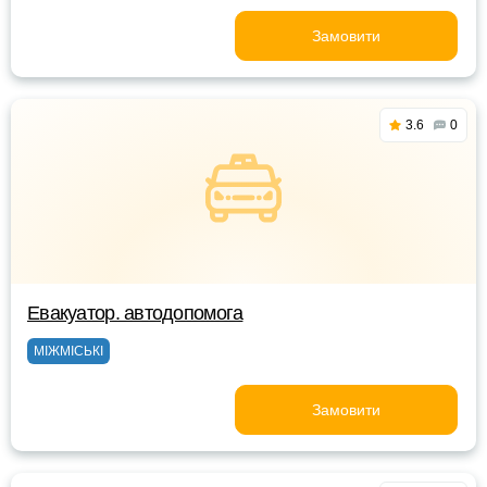
Замовити
3.6
0
Евакуатор. автодопомога
МІЖМІСЬКІ
Замовити