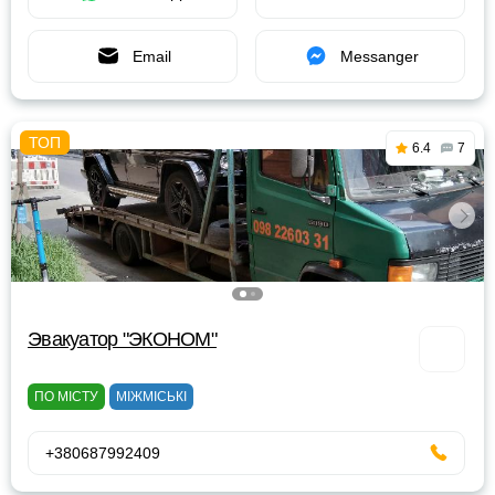
Email
Messanger
6.4
7
Эвакуатор "ЭКОНОМ"
ПО МІСТУ
МІЖМІСЬКІ
+380687992409