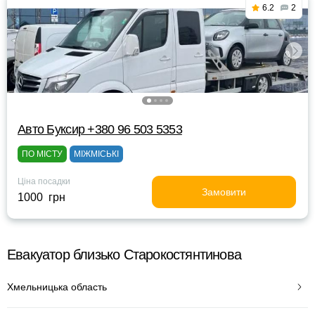
6.2
2
Авто Буксир +380 96 503 5353
ПО МІСТУ
МІЖМІСЬКІ
Ціна посадки
Замовити
1000 грн
Евакуатор близько Старокостянтинова
Хмельницька область