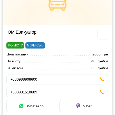
ЮМ Евакуатор
ПО МІСТУ
МІЖМІСЬКІ
Ціна посадки
2000 грн
По місту
40 грн/км
За містом
35 грн/км
+380988908600
+380931518689
WhatsApp
Viber