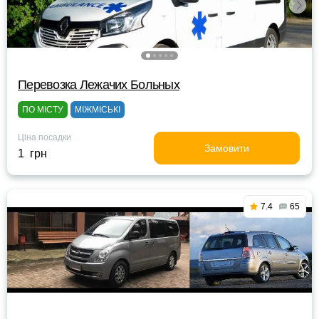
Перевозка Лежачих Больных
ПО МІСТУ
МІЖМІСЬКІ
Ціна посадки
Замовити
1 грн
7.4
65