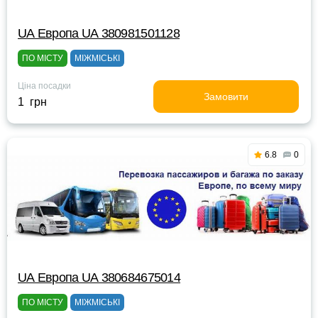
UА Европа UА 380981501128
ПО МІСТУ
МІЖМІСЬКІ
Ціна посадки
Замовити
1 грн
6.8
0
UА Европа UА 380684675014
ПО МІСТУ
МІЖМІСЬКІ