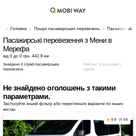
Головна
Пошук пасажирських перевезень
Пасажирські п
Пасажирські перевезення з Мени в
Мерефа
від 0 до 0 грн
,
442.8 км
Знайдено 0 служб пасажирських
Рейтинг:
8
на основі
1
перевезень
оцінок
Не знайдено оголошень з такими
параметрами.
Застосуйте інший фільтр або перегляньте варіанти по інших
містах
9.9
64