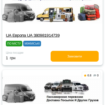
UА Европа UА 380981914739
ПО МІСТУ
МІЖМІСЬКІ
Ціна посадки
Замовити
1 грн
6.8
0