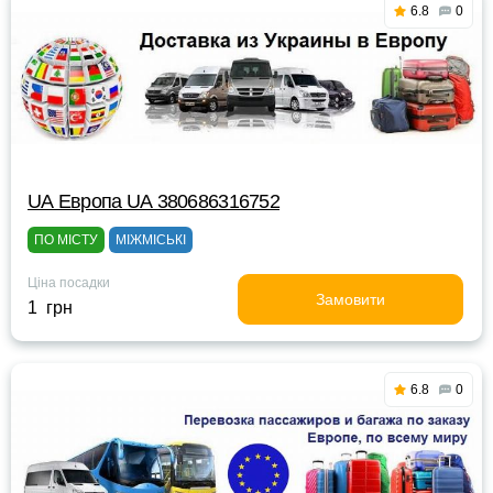
6.8
0
UА Европа UА 380686316752
ПО МІСТУ
МІЖМІСЬКІ
Ціна посадки
Замовити
1 грн
6.8
0