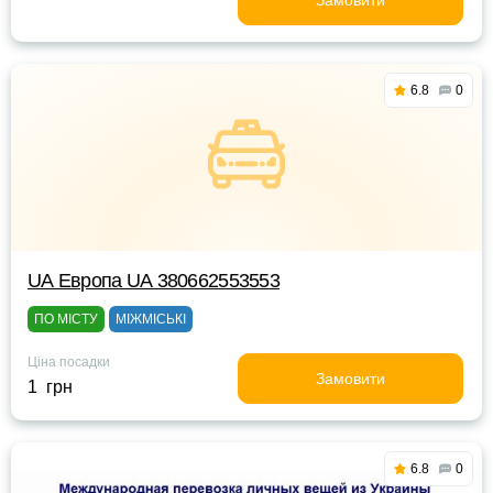
Замовити
6.8
0
UА Европа UА 380662553553
ПО МІСТУ
МІЖМІСЬКІ
Ціна посадки
Замовити
1 грн
6.8
0