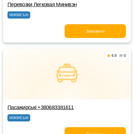
Перевозки Легковая Минивэн
МІЖМІСЬКІ
Замовити
6.9
0
Пасажирські +380683381611
МІЖМІСЬКІ