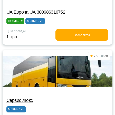
UА Европа UА 380686316752
ПО МІСТУ
МІЖМІСЬКІ
Ціна посадки
Замовити
1 грн
7.9
36
Сервис Люкс
МІЖМІСЬКІ