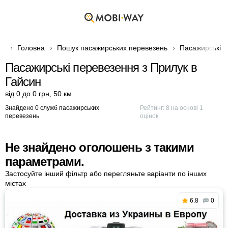
Головна
Пошук пасажирських перевезень
Пасажирські п
Пасажирські перевезення з Прилук в
Гайсин
від 0 до 0 грн
,
50 км
Знайдено 0 служб пасажирських
Рейтинг:
8
на основі
1
перевезень
оцінок
Не знайдено оголошень з такими
параметрами.
Застосуйте інший фільтр або перегляньте варіанти по інших
містах
6.8
0