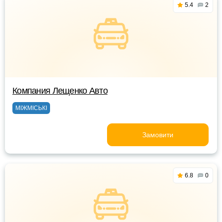
5.4
2
Компания Лещенко Авто
МІЖМІСЬКІ
Замовити
6.8
0