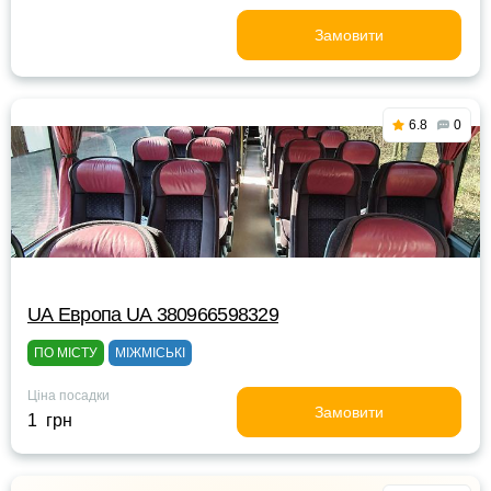
Замовити
6.8
0
UА Европа UА 380966598329
ПО МІСТУ
МІЖМІСЬКІ
Ціна посадки
Замовити
1 грн