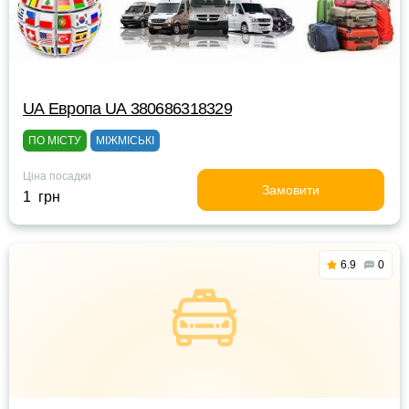
UА Европа UА 380686318329
ПО МІСТУ
МІЖМІСЬКІ
Ціна посадки
Замовити
1 грн
6.9
0