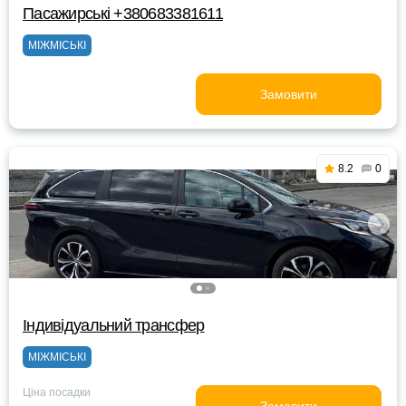
Пасажирські +380683381611
МІЖМІСЬКІ
Замовити
8.2
0
Індивідуальний трансфер
МІЖМІСЬКІ
Ціна посадки