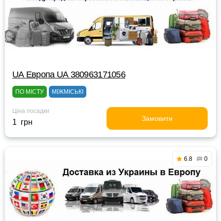
UА Европа UА 380963171056
ПО МІСТУ
МІЖМІСЬКІ
Ціна посадки
Замовити
1 грн
6.8
0