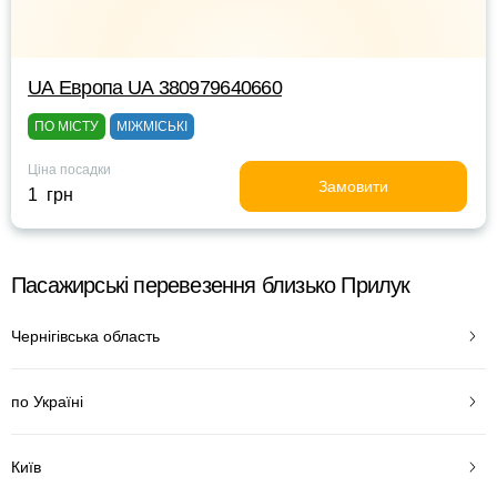
UА Европа UА 380979640660
ПО МІСТУ
МІЖМІСЬКІ
Ціна посадки
Замовити
1 грн
Пасажирські перевезення близько Прилук
Чернігівська область
по Україні
Київ