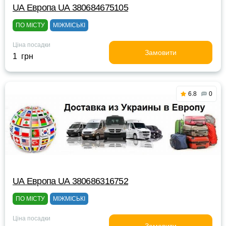
UА Европа UА 380684675105
ПО МІСТУ
МІЖМІСЬКІ
Ціна посадки
Замовити
1 грн
6.8
0
UА Европа UА 380686316752
ПО МІСТУ
МІЖМІСЬКІ
Ціна посадки