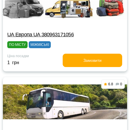
UА Европа UА 380963171056
ПО МІСТУ
МІЖМІСЬКІ
Ціна посадки
Замовити
1 грн
6.8
0