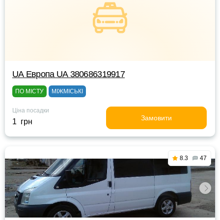
UА Европа UА 380686319917
ПО МІСТУ
МІЖМІСЬКІ
Ціна посадки
Замовити
1 грн
8.3
47