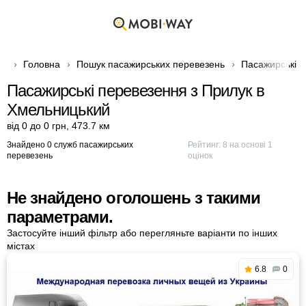
Головна
Пошук пасажирських перевезень
Пасажирські п
Пасажирські перевезення з Прилук в
Хмельницький
від 0 до 0 грн
,
473.7 км
Знайдено 0 служб пасажирських
Рейтинг:
8
на основі
1
перевезень
оцінок
Не знайдено оголошень з такими
параметрами.
Застосуйте інший фільтр або перегляньте варіанти по інших
містах
6.8
0