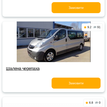
Замовити
9.2
91
Шалена черепаха
Замовити
6.8
0