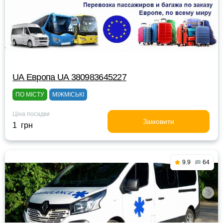
UА Европа UА 380983645227
ПО МІСТУ
МІЖМІСЬКІ
Ціна посадки
Замовити
1 грн
9.9
64