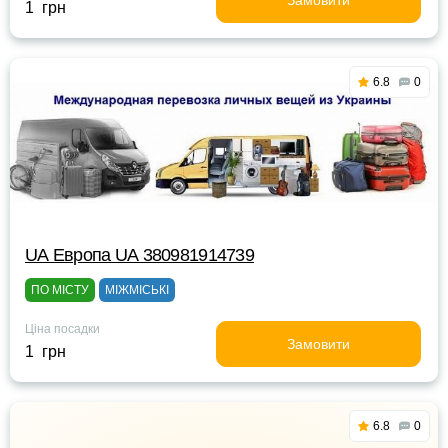
Замовити
1 грн
6.8
0
UА Европа UА 380981914739
ПО МІСТУ
МІЖМІСЬКІ
Ціна посадки
Замовити
1 грн
6.8
0