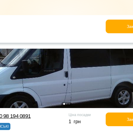
За
Ціна посадки
0 98 194 0891
За
1 грн
ІСЬКІ