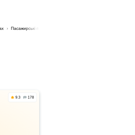
ах
Пасажирські перевезення з Прилук в Львів
9.3
178