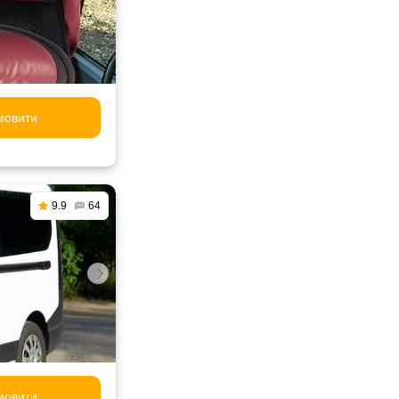
мовити
9.9
64
мовити