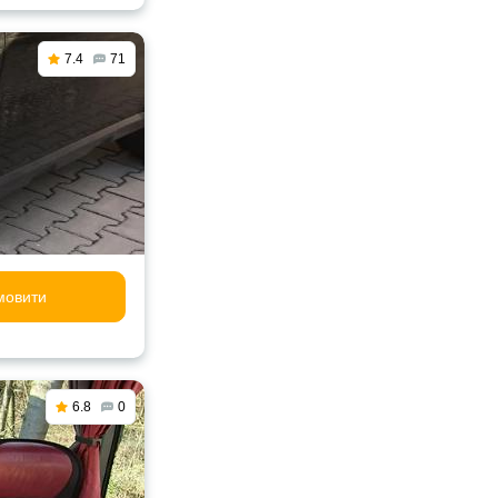
7.4
71
мовити
6.8
0