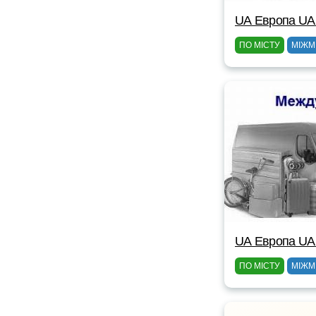
UА Европа UА
ПО МІСТУ
МІЖМ
UА Европа UА
ПО МІСТУ
МІЖМ