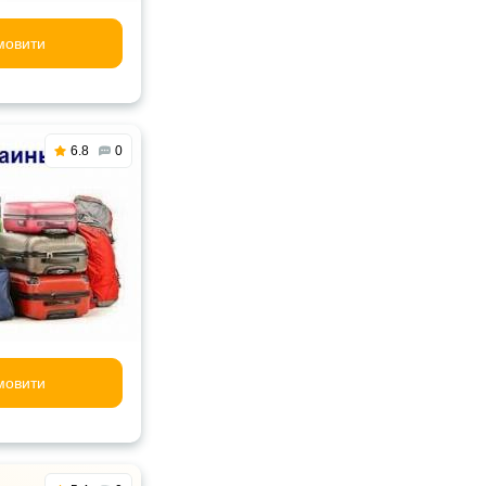
мовити
6.8
0
мовити