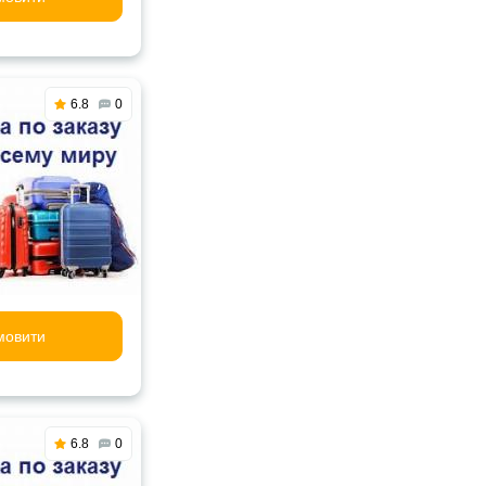
6.8
0
мовити
6.8
0