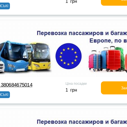
1 грн
ІСЬКІ
Ціна посадки
 380684675014
За
1 грн
ІСЬКІ