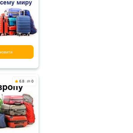
мовити
6.8
0