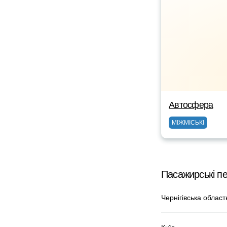
Автосфера
МІЖМІСЬКІ
Пасажирські п
Чернігівська област