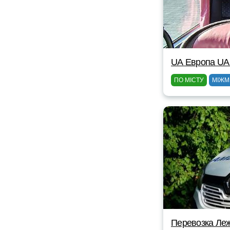
UА Европа UА
ПО МІСТУ
МІЖМ
Перевозка Ле