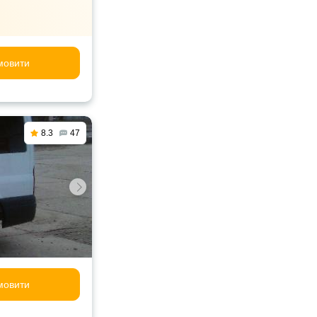
мовити
8.3
47
мовити