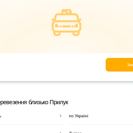
За
еревезення близько Прилук
ь
по Україні