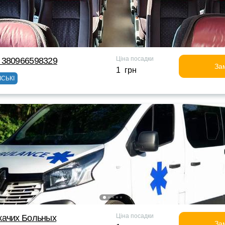
Ціна посадки
 380966598329
За
1 грн
ІСЬКІ
Ціна посадки
жачих Больных
За