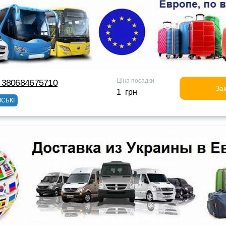
Ціна посадки
 380684675710
За
1 грн
ІСЬКІ