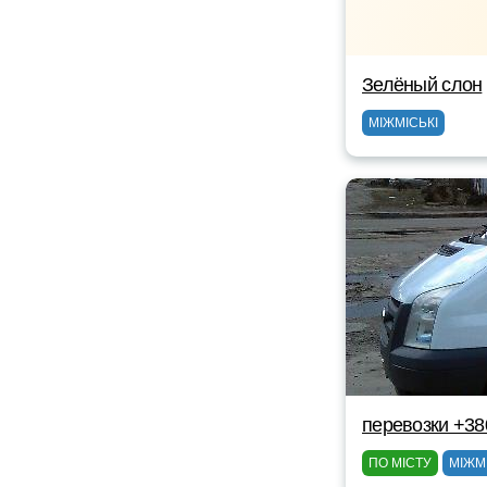
Зелёный слон
МІЖМІСЬКІ
перевозки +38
ПО МІСТУ
МІЖМ