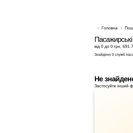
Головна
Пош
Пасажирські
від 0 до 0 грн
,
691.7
Знайдено 0 служб пас
Не знайден
Застосуйте інший ф