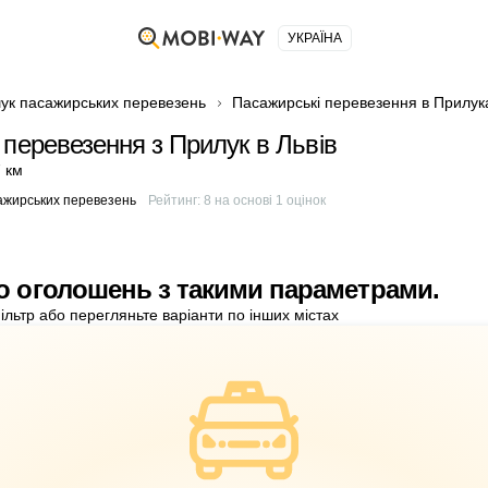
УКРАЇНА
ук пасажирських перевезень
Пасажирські перевезення в Прилук
 перевезення з Прилук в Львів
 км
ажирських перевезень
Рейтинг:
8
на основі
1
оцінок
о оголошень з такими параметрами.
ільтр або перегляньте варіанти по інших містах