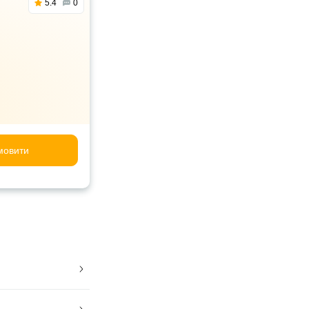
5.4
0
мовити