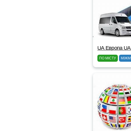
UА Европа UА
ПО МІСТУ
МІЖМ