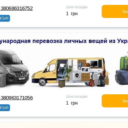
Ціна посадки
 380686316752
За
1 грн
ІСЬКІ
Ціна посадки
 380963171056
За
1 грн
ІСЬКІ