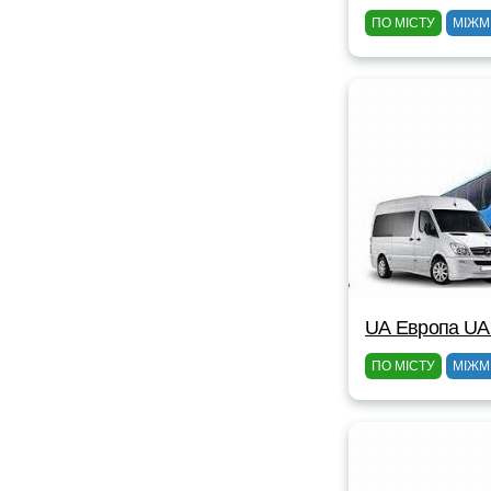
ПО МІСТУ
МІЖМ
UА Европа UА
ПО МІСТУ
МІЖМ