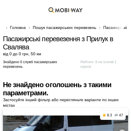
Головна
Пошук пасажирських перевезень
Пасажирські п
Пасажирські перевезення з Прилук в
Свалява
від 0 до 0 грн
,
50 км
Знайдено 0 служб пасажирських
Рейтинг:
8
на основі
1
перевезень
оцінок
Не знайдено оголошень з такими
параметрами.
Застосуйте інший фільтр або перегляньте варіанти по інших
містах
8.3
47