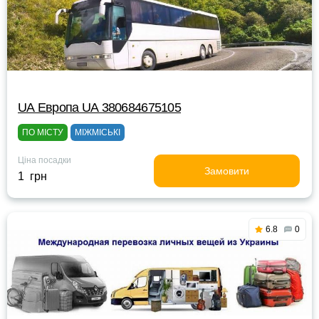
UА Европа UА 380684675105
ПО МІСТУ
МІЖМІСЬКІ
Ціна посадки
Замовити
1 грн
6.8
0