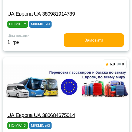
UА Европа UА 380981914739
ПО МІСТУ
МІЖМІСЬКІ
Ціна посадки
Замовити
1 грн
6.8
0
UА Европа UА 380684675014
ПО МІСТУ
МІЖМІСЬКІ