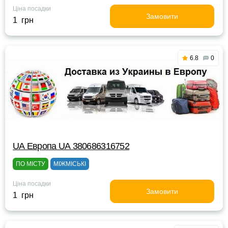
Ціна посадки
Замовити
1 грн
6.8
0
UА Европа UА 380686316752
ПО МІСТУ
МІЖМІСЬКІ
Ціна посадки
Замовити
1 грн