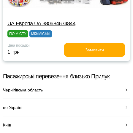
UА Европа UА 380684674844
ПО МІСТУ
МІЖМІСЬКІ
Ціна посадки
Замовити
1 грн
Пасажирські перевезення близько Прилук
Чернігівська область
по Україні
Київ