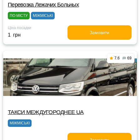
Перевозка Лежачих Больных
ПО МІСТУ
МІЖМІСЬКІ
Ціна посадки
Замовити
1 грн
7.6
69
ТАКСИ MEЖДУГОРОДНEE UA
МІЖМІСЬКІ