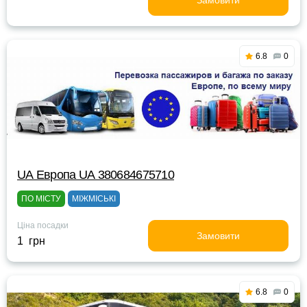
Замовити
6.8
0
UА Европа UА 380684675710
ПО МІСТУ
МІЖМІСЬКІ
Ціна посадки
Замовити
1 грн
6.8
0