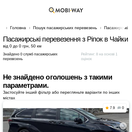
Головна
Пошук пасажирських перевезень
Пасажирські п
Пасажирські перевезення з Ріпок в Чайки
від 0 до 0 грн
,
50 км
Знайдено 0 служб пасажирських
Рейтинг:
8
на основі
1
перевезень
оцінок
Не знайдено оголошень з такими
параметрами.
Застосуйте інший фільтр або перегляньте варіанти по інших
містах
7.9
0