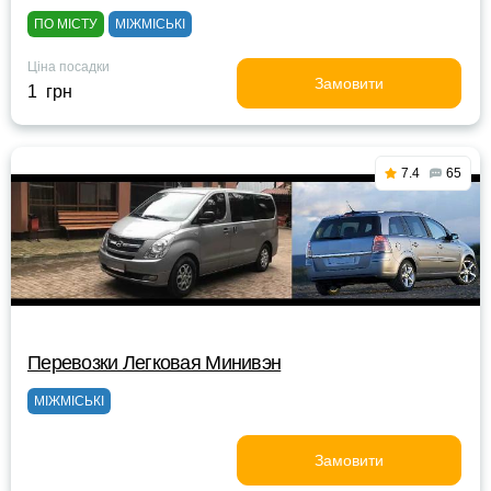
ПО МІСТУ
МІЖМІСЬКІ
Ціна посадки
Замовити
1 грн
7.4
65
Перевозки Легковая Минивэн
МІЖМІСЬКІ
Замовити