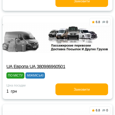
Замовити
6.8
0
UА Европа UА 380986960501
ПО МІСТУ
МІЖМІСЬКІ
Ціна посадки
Замовити
1 грн
6.8
0