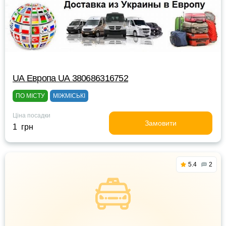
UА Европа UА 380686316752
ПО МІСТУ
МІЖМІСЬКІ
Ціна посадки
Замовити
1 грн
5.4
2