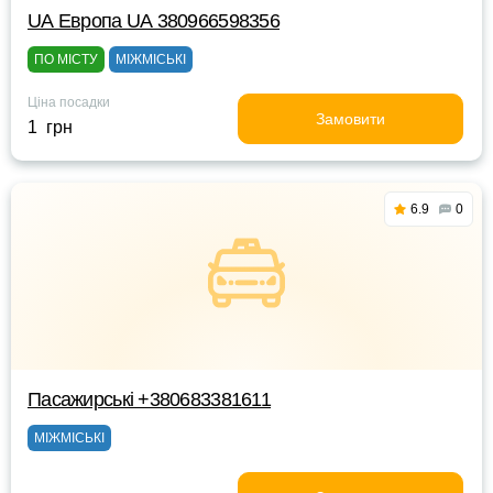
UА Европа UА 380966598356
ПО МІСТУ
МІЖМІСЬКІ
Ціна посадки
Замовити
1 грн
6.9
0
Пасажирські +380683381611
МІЖМІСЬКІ