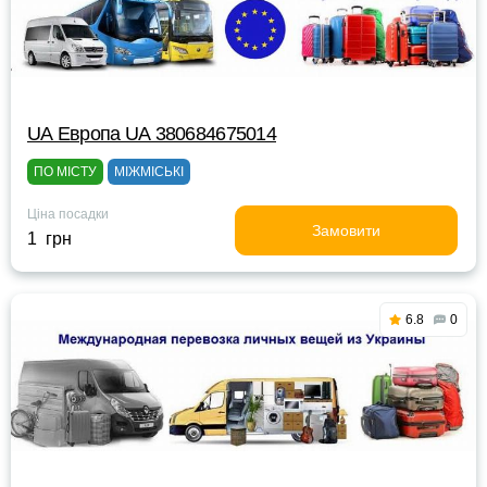
UА Европа UА 380684675014
ПО МІСТУ
МІЖМІСЬКІ
Ціна посадки
Замовити
1 грн
6.8
0