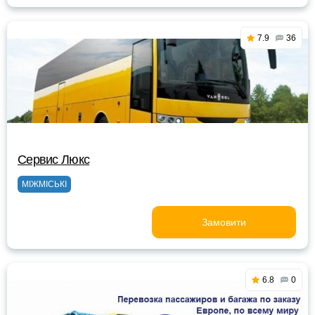
7.9
36
Сервис Люкс
МІЖМІСЬКІ
Замовити
6.8
0