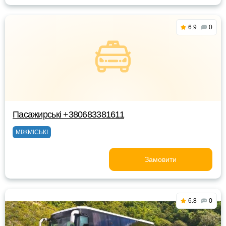
6.9
0
Пасажирські +380683381611
МІЖМІСЬКІ
Замовити
6.8
0