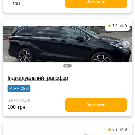
Замовити
1 грн
7.9
0
Індивідуальний трансфер
МІЖМІСЬКІ
Ціна посадки
Замовити
100 грн
6.8
0