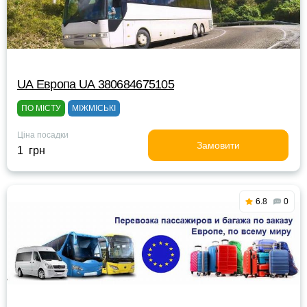
UА Европа UА 380684675105
ПО МІСТУ
МІЖМІСЬКІ
Ціна посадки
Замовити
1 грн
6.8
0