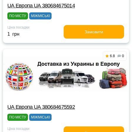
UА Европа UА 380684675014
ПО МІСТУ
МІЖМІСЬКІ
Ціна посадки
Замовити
1 грн
6.8
0
UА Европа UА 380684675592
ПО МІСТУ
МІЖМІСЬКІ
Ціна посадки