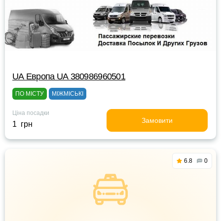
UА Европа UА 380986960501
ПО МІСТУ
МІЖМІСЬКІ
Ціна посадки
Замовити
1 грн
6.8
0