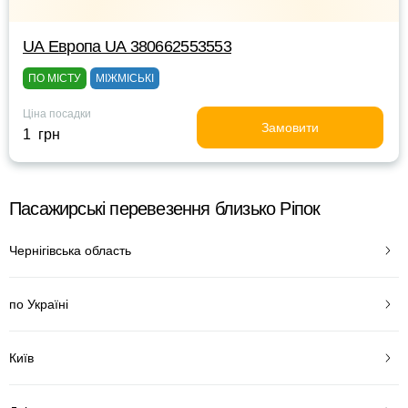
UА Европа UА 380662553553
ПО МІСТУ
МІЖМІСЬКІ
Ціна посадки
Замовити
1 грн
Пасажирські перевезення близько Ріпок
Чернігівська область
по Україні
Київ