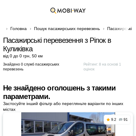
Головна
Пошук пасажирських перевезень
Пасажирські п
Пасажирські перевезення з Ріпок в
Куликівка
від 0 до 0 грн
,
50 км
Знайдено 0 служб пасажирських
Рейтинг:
8
на основі
1
перевезень
оцінок
Не знайдено оголошень з такими
параметрами.
Застосуйте інший фільтр або перегляньте варіанти по інших
містах
9.2
91