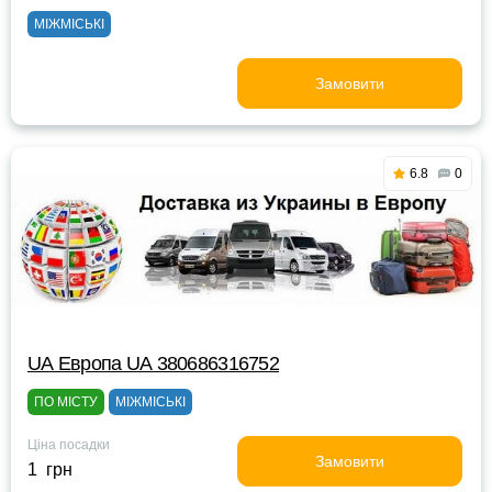
МІЖМІСЬКІ
Замовити
6.8
0
UА Европа UА 380686316752
ПО МІСТУ
МІЖМІСЬКІ
Ціна посадки
Замовити
1 грн