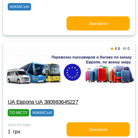
МІЖМІСЬКІ
Замовити
6.8
0
UА Европа UА 380983645227
ПО МІСТУ
МІЖМІСЬКІ
Ціна посадки
Замовити
1 грн