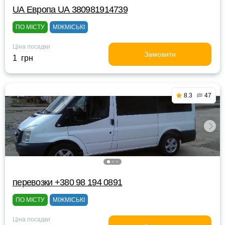
UА Европа UА 380981914739
ПО МІСТУ
МІЖМІСЬКІ
Ціна посадки
Замовити
1 грн
8.3
47
перевозки +380 98 194 0891
ПО МІСТУ
МІЖМІСЬКІ
Ціна посадки