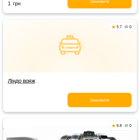
Замовити
1 грн
5.7
0
Ліндо вояж
Замовити
6.8
0