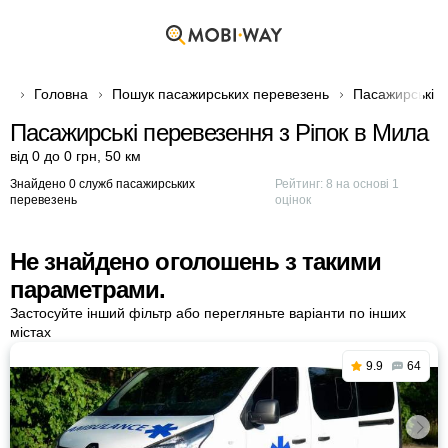
Головна
Пошук пасажирських перевезень
Пасажирські п
Пасажирські перевезення з Ріпок в Мила
від 0 до 0 грн
,
50 км
Знайдено 0 служб пасажирських
Рейтинг:
8
на основі
1
перевезень
оцінок
Не знайдено оголошень з такими
параметрами.
Застосуйте інший фільтр або перегляньте варіанти по інших
містах
9.9
64