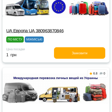
UА Европа UА 380963870846
ПО МІСТУ
МІЖМІСЬКІ
Ціна посадки
Замовити
1 грн
6.8
0