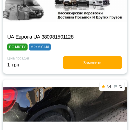
UА Европа UА 380981501128
ПО МІСТУ
МІЖМІСЬКІ
Ціна посадки
Замовити
1 грн
7.4
71