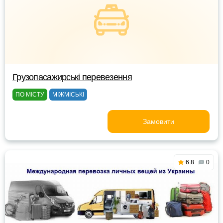
Грузопасажирські перевезення
ПО МІСТУ
МІЖМІСЬКІ
Замовити
6.8
0