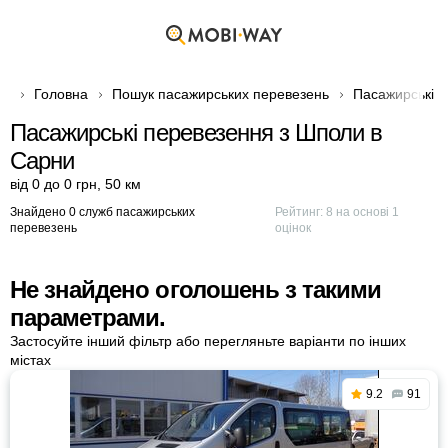
Головна
Пошук пасажирських перевезень
Пасажирські п
Пасажирські перевезення з Шполи в
Сарни
від 0 до 0 грн
,
50 км
Знайдено 0 служб пасажирських
Рейтинг:
8
на основі
1
перевезень
оцінок
Не знайдено оголошень з такими
параметрами.
Застосуйте інший фільтр або перегляньте варіанти по інших
містах
9.2
91