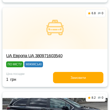
6.8
0
UА Европа UА 380971603540
ПО МІСТУ
МІЖМІСЬКІ
Ціна посадки
Замовити
1 грн
8.2
0