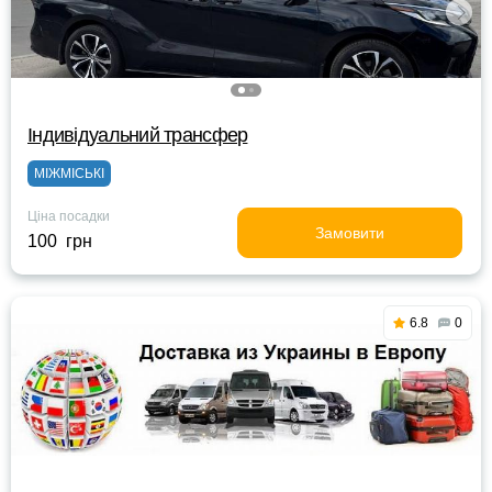
Індивідуальний трансфер
МІЖМІСЬКІ
Ціна посадки
Замовити
100 грн
6.8
0