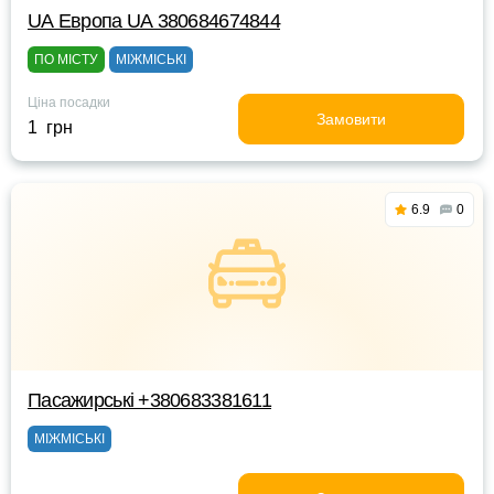
UА Европа UА 380684674844
ПО МІСТУ
МІЖМІСЬКІ
Ціна посадки
Замовити
1 грн
6.9
0
Пасажирські +380683381611
МІЖМІСЬКІ