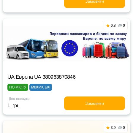
Замовити
6.8
0
UА Европа UА 380963870846
ПО МІСТУ
МІЖМІСЬКІ
Ціна посадки
Замовити
1 грн
3.9
0