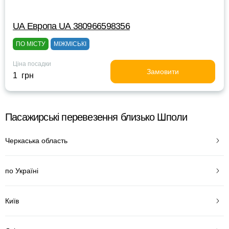
UА Европа UА 380966598356
ПО МІСТУ
МІЖМІСЬКІ
Ціна посадки
Замовити
1 грн
Пасажирські перевезення близько Шполи
Черкаська область
по Україні
Київ