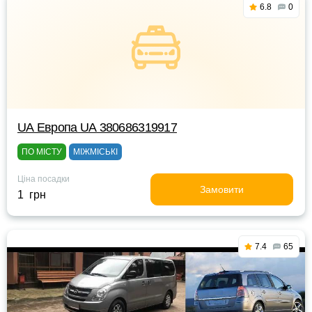
6.8
0
UА Европа UА 380686319917
ПО МІСТУ
МІЖМІСЬКІ
Ціна посадки
Замовити
1 грн
7.4
65