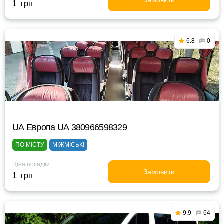
Замовити
1 грн
6.8
0
UА Европа UА 380966598329
ПО МІСТУ
МІЖМІСЬКІ
Ціна посадки
Замовити
1 грн
9.9
64