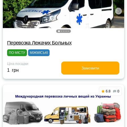
Перевозка Лежачих Больных
ПО МІСТУ
МІЖМІСЬКІ
Ціна посадки
Замовити
1 грн
6.8
0