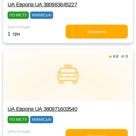
UА Европа UА 380983645227
ПО МІСТУ
МІЖМІСЬКІ
Ціна посадки
Замовити
1 грн
6.8
0
UА Европа UА 380971603540
ПО МІСТУ
МІЖМІСЬКІ
Ціна посадки