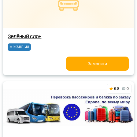
Зелёный слон
МІЖМІСЬКІ
Замовити
6.8
0