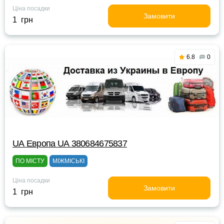
Ціна посадки
Замовити
1 грн
6.8
0
UА Европа UА 380684675837
ПО МІСТУ
МІЖМІСЬКІ
Ціна посадки
Замовити
1 грн