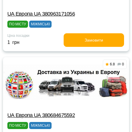
UА Европа UА 380963171056
ПО МІСТУ
МІЖМІСЬКІ
Ціна посадки
Замовити
1 грн
6.8
0
UА Европа UА 380684675592
ПО МІСТУ
МІЖМІСЬКІ