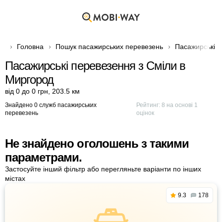
Головна
Пошук пасажирських перевезень
Пасажирські п
Пасажирські перевезення з Сміли в
Миргород
від 0 до 0 грн
,
203.5 км
Знайдено 0 служб пасажирських
Рейтинг:
8
на основі
1
перевезень
оцінок
Не знайдено оголошень з такими
параметрами.
Застосуйте інший фільтр або перегляньте варіанти по інших
містах
9.3
178