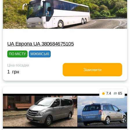
UА Европа UА 380684675105
ПО МІСТУ
МІЖМІСЬКІ
Ціна посадки
Замовити
1 грн
7.4
65