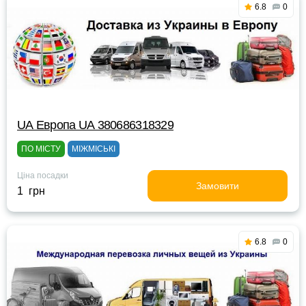
6.8
0
UА Европа UА 380686318329
ПО МІСТУ
МІЖМІСЬКІ
Ціна посадки
Замовити
1 грн
6.8
0