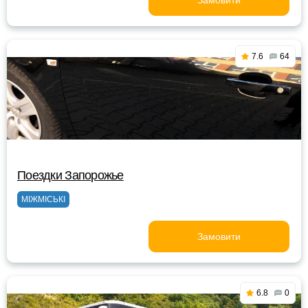
Замовити
7.6
64
Поездки Запорожье
МІЖМІСЬКІ
Замовити
6.8
0