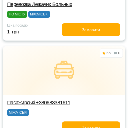
Перевозка Лежачих Больных
ПО МІСТУ
МІЖМІСЬКІ
Ціна посадки
Замовити
1 грн
6.9
0
Пасажирські +380683381611
МІЖМІСЬКІ