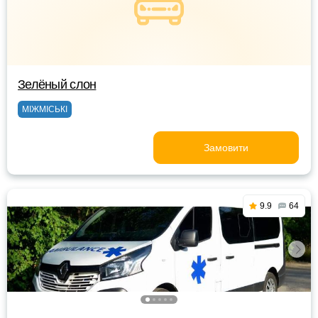
Зелёный слон
МІЖМІСЬКІ
Замовити
9.9
64