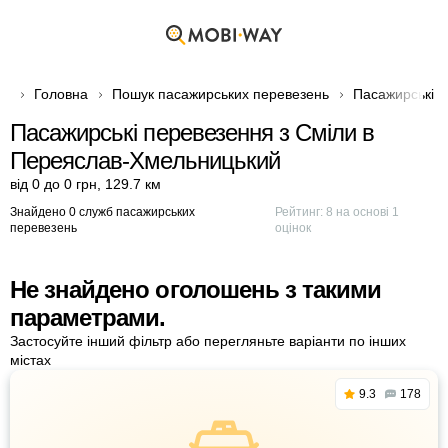
Головна
Пошук пасажирських перевезень
Пасажирські п
Пасажирські перевезення з Сміли в
Переяслав-Хмельницький
від 0 до 0 грн
,
129.7 км
Знайдено 0 служб пасажирських
Рейтинг:
8
на основі
1
перевезень
оцінок
Не знайдено оголошень з такими
параметрами.
Застосуйте інший фільтр або перегляньте варіанти по інших
містах
9.3
178