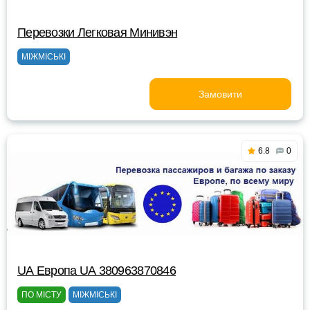
Перевозки Легковая Минивэн
МІЖМІСЬКІ
Замовити
6.8
0
UА Европа UА 380963870846
ПО МІСТУ
МІЖМІСЬКІ