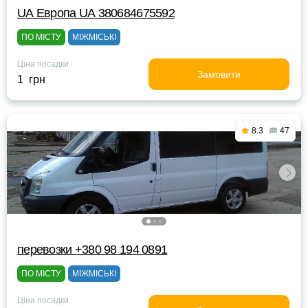
UА Европа UА 380684675592
ПО МІСТУ
МІЖМІСЬКІ
Ціна посадки
Замовити
1 грн
8.3
47
перевозки +380 98 194 0891
ПО МІСТУ
МІЖМІСЬКІ
Ціна посадки