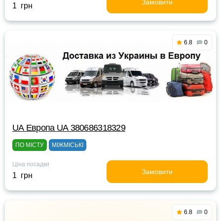
Замовити
1 грн
6.8
0
UА Европа UА 380686318329
ПО МІСТУ
МІЖМІСЬКІ
Ціна посадки
Замовити
1 грн
6.8
0