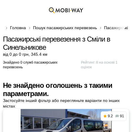
Головна
Пошук пасажирських перевезень
Пасажирські п
Пасажирські перевезення з Сміли в
Синельникове
від 0 до 0 грн
,
345.4 км
Знайдено 0 служб пасажирських
Рейтинг:
8
на основі
1
перевезень
оцінок
Не знайдено оголошень з такими
параметрами.
Застосуйте інший фільтр або перегляньте варіанти по інших
містах
9.2
91