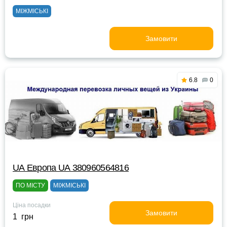
МІЖМІСЬКІ
Замовити
6.8
0
UА Европа UА 380960564816
ПО МІСТУ
МІЖМІСЬКІ
Ціна посадки
Замовити
1 грн