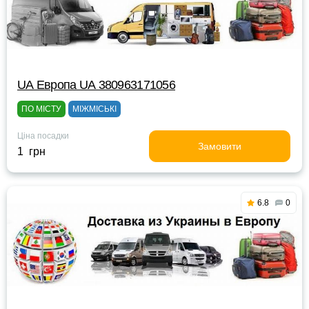
UА Европа UА 380963171056
ПО МІСТУ
МІЖМІСЬКІ
Ціна посадки
Замовити
1 грн
6.8
0