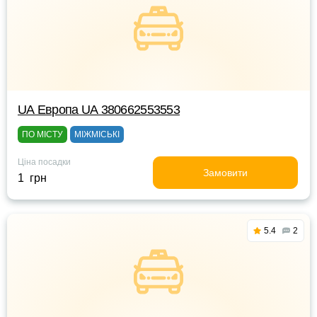
UА Европа UА 380662553553
ПО МІСТУ
МІЖМІСЬКІ
Ціна посадки
Замовити
1 грн
5.4
2