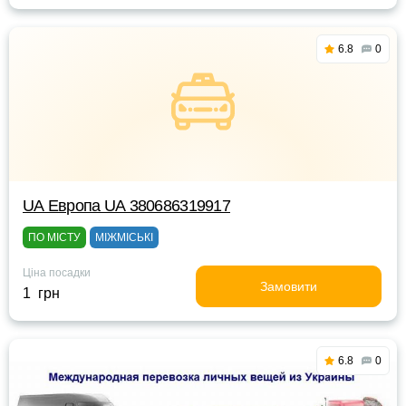
6.8
0
UА Европа UА 380686319917
ПО МІСТУ
МІЖМІСЬКІ
Ціна посадки
Замовити
1 грн
6.8
0