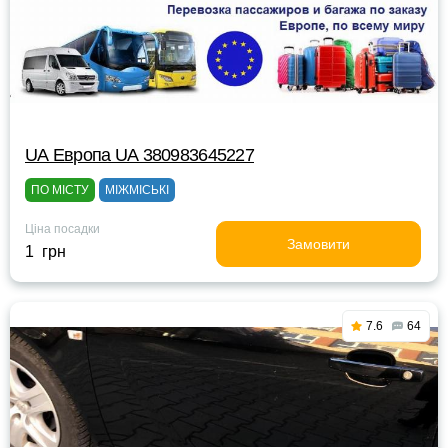
UА Европа UА 380983645227
ПО МІСТУ
МІЖМІСЬКІ
Ціна посадки
Замовити
1 грн
7.6
64