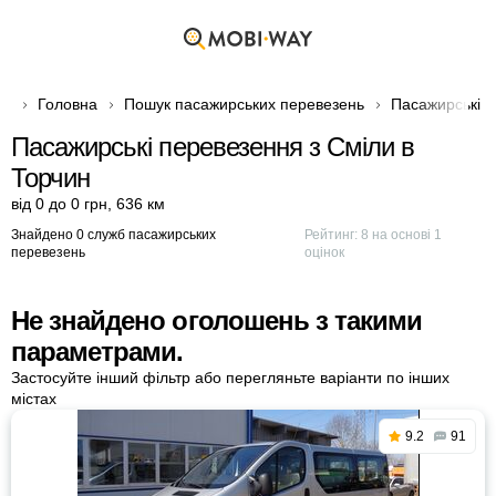
Головна
Пошук пасажирських перевезень
Пасажирські п
Пасажирські перевезення з Сміли в
Торчин
від 0 до 0 грн
,
636 км
Знайдено 0 служб пасажирських
Рейтинг:
8
на основі
1
перевезень
оцінок
Не знайдено оголошень з такими
параметрами.
Застосуйте інший фільтр або перегляньте варіанти по інших
містах
9.2
91