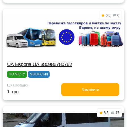
6.8
0
UА Европа UА 380986780762
ПО МІСТУ
МІЖМІСЬКІ
Ціна посадки
Замовити
1 грн
8.3
47