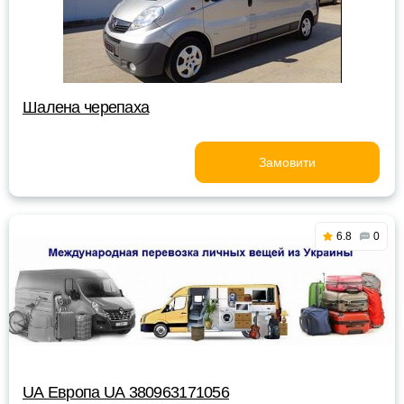
Шалена черепаха
Замовити
6.8
0
UА Европа UА 380963171056