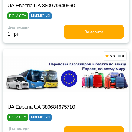
UА Европа UА 380979640660
ПО МІСТУ
МІЖМІСЬКІ
Ціна посадки
Замовити
1 грн
6.8
0
UА Европа UА 380684675710
ПО МІСТУ
МІЖМІСЬКІ
Ціна посадки