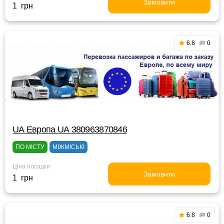
Замовити
1 грн
6.8
0
UА Европа UА 380963870846
ПО МІСТУ
МІЖМІСЬКІ
Ціна посадки
Замовити
1 грн
6.8
0