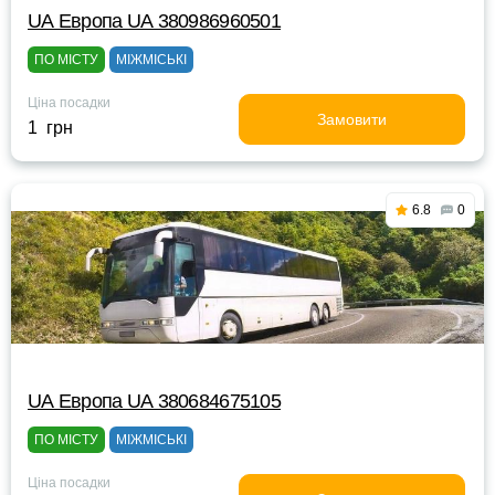
UА Европа UА 380986960501
ПО МІСТУ
МІЖМІСЬКІ
Ціна посадки
Замовити
1 грн
6.8
0
UА Европа UА 380684675105
ПО МІСТУ
МІЖМІСЬКІ
Ціна посадки