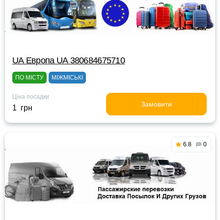
UА Европа UА 380684675710
ПО МІСТУ
МІЖМІСЬКІ
Ціна посадки
Замовити
1 грн
6.8
0