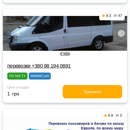
8.3
47
перевозки +380 98 194 0891
ПО МІСТУ
МІЖМІСЬКІ
Ціна посадки
Замовити
1 грн
6.8
0