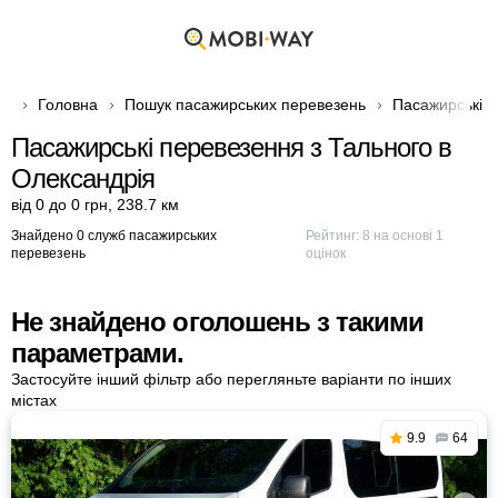
Головна
Пошук пасажирських перевезень
Пасажирські 
Пасажирські перевезення з Тального в
Олександрія
від 0 до 0 грн
,
238.7 км
Знайдено 0 служб пасажирських
Рейтинг:
8
на основі
1
перевезень
оцінок
Не знайдено оголошень з такими
параметрами.
Застосуйте інший фільтр або перегляньте варіанти по інших
містах
9.9
64