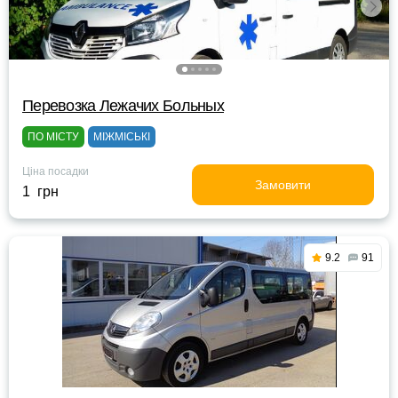
Перевозка Лежачих Больных
ПО МІСТУ
МІЖМІСЬКІ
Ціна посадки
Замовити
1 грн
9.2
91