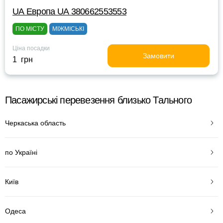
UА Европа UА 380662553553
ПО МІСТУ
МІЖМІСЬКІ
Ціна посадки
Замовити
1 грн
Пасажирські перевезення близько Тального
Черкаська область
по Україні
Київ
Одеса