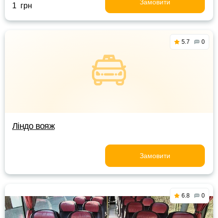
Замовити
1 грн
5.7
0
Ліндо вояж
Замовити
6.8
0