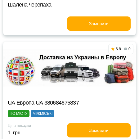
Шалена черепаха
Замовити
6.8
0
UА Европа UА 380684675837
ПО МІСТУ
МІЖМІСЬКІ
Ціна посадки
Замовити
1 грн