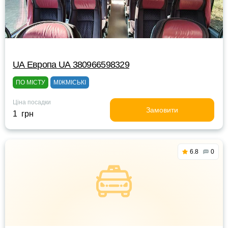
UА Европа UА 380966598329
ПО МІСТУ
МІЖМІСЬКІ
Ціна посадки
Замовити
1 грн
6.8
0