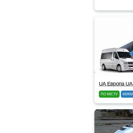
UА Европа UА
ПО МІСТУ
МІЖМ