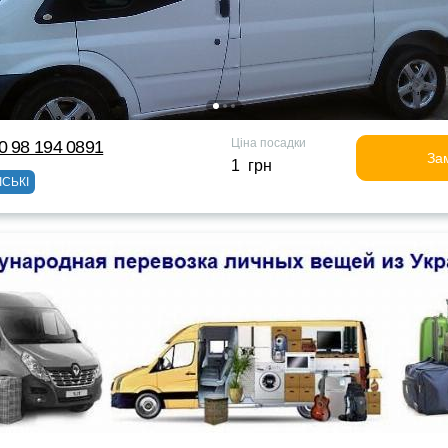
Ціна посадки
0 98 194 0891
За
1 грн
ІСЬКІ