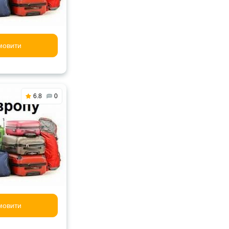
мовити
6.8
0
мовити