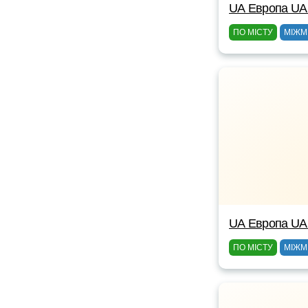
UА Европа UА
ПО МІСТУ
МІЖМ
UА Европа UА
ПО МІСТУ
МІЖМ