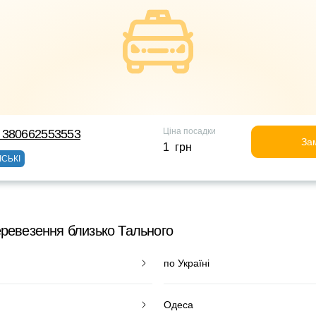
Ціна посадки
 380662553553
За
1 грн
ІСЬКІ
еревезення близько Тального
по Україні
Одеса