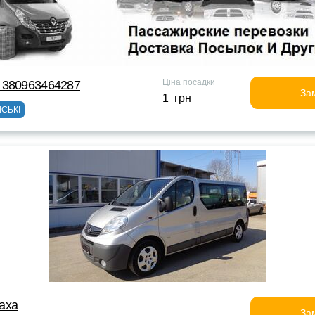
Ціна посадки
 380963464287
За
1 грн
ІСЬКІ
аха
За