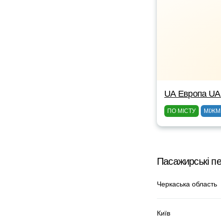
UА Европа UА
ПО МІСТУ
МІЖМ
Пасажирські п
Черкаська область
Київ