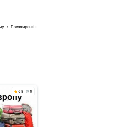
му
Пасажирські перевезення з Тального в Хмельницький
6.8
0