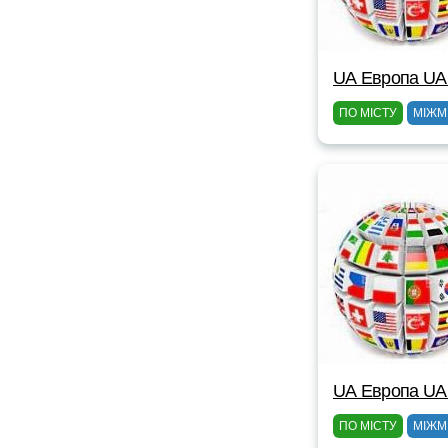
UА Европа UА
ПО МІСТУ
МІЖМ
UА Европа UА
ПО МІСТУ
МІЖМ