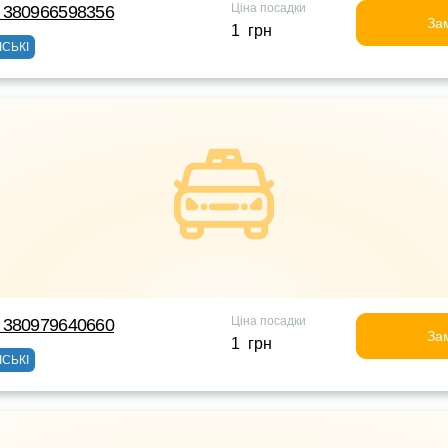
Ціна посадки
 380966598356
За
1 грн
ІСЬКІ
Ціна посадки
 380979640660
За
1 грн
ІСЬКІ