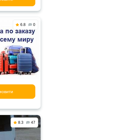
6.8
0
мовити
8.3
47