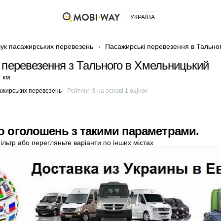
УКРАЇНА
ук пасажирських перевезень
Пасажирські перевезення в Тально
 перевезення з Тального в Хмельницький
 км
ажирських перевезень
Рейтинг:
8
на основі
1
оцінок
о оголошень з такими параметрами.
ільтр або перегляньте варіанти по інших містах