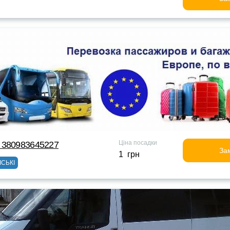
Ціна посадки
 380983645227
За
1 грн
ІСЬКІ