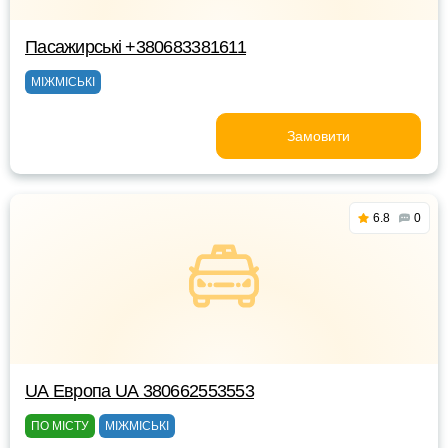
Пасажирські +380683381611
МІЖМІСЬКІ
Замовити
6.8
0
UА Европа UА 380662553553
ПО МІСТУ
МІЖМІСЬКІ