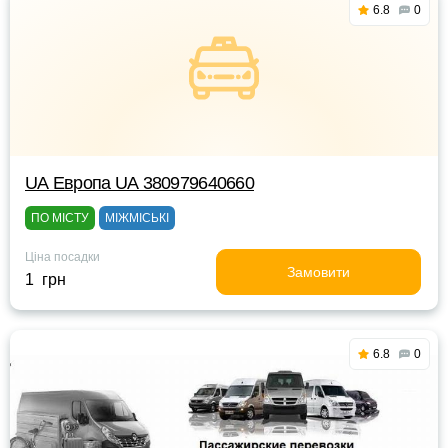
6.8
0
UА Европа UА 380979640660
ПО МІСТУ
МІЖМІСЬКІ
Ціна посадки
Замовити
1 грн
6.8
0