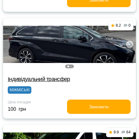
Замовити
8.2
0
Індивідуальний трансфер
МІЖМІСЬКІ
Ціна посадки
Замовити
100 грн
9.9
64