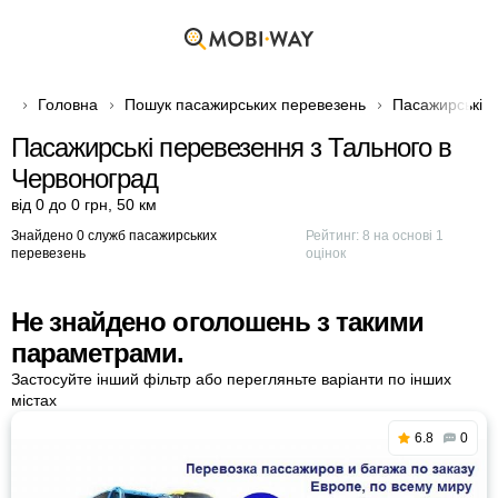
Головна
Пошук пасажирських перевезень
Пасажирські 
Пасажирські перевезення з Тального в
Червоноград
від 0 до 0 грн
,
50 км
Знайдено 0 служб пасажирських
Рейтинг:
8
на основі
1
перевезень
оцінок
Не знайдено оголошень з такими
параметрами.
Застосуйте інший фільтр або перегляньте варіанти по інших
містах
6.8
0