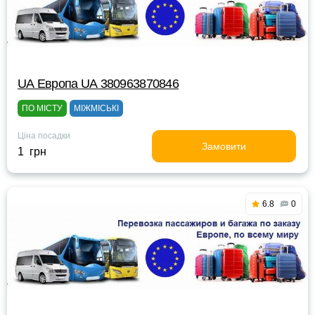
UА Европа UА 380963870846
ПО МІСТУ
МІЖМІСЬКІ
Ціна посадки
Замовити
1 грн
6.8
0