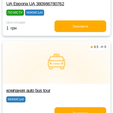
UА Европа UА 380986780762
ПО МІСТУ
МІЖМІСЬКІ
Ціна посадки
Замовити
1 грн
6.5
0
компания аuto bus tour
МІЖМІСЬКІ