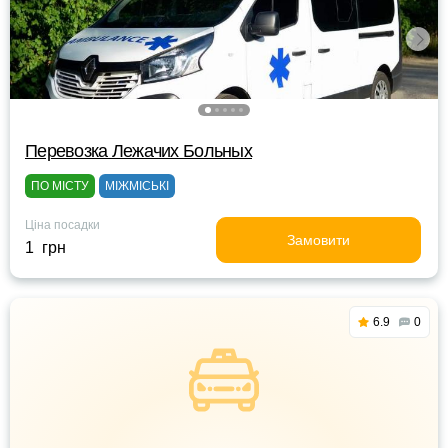
Перевозка Лежачих Больных
ПО МІСТУ
МІЖМІСЬКІ
Ціна посадки
Замовити
1 грн
6.9
0