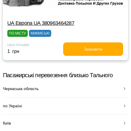
UА Европа UА 380963464287
ПО МІСТУ
МІЖМІСЬКІ
Ціна посадки
Замовити
1 грн
Пасажирські перевезення близько Тального
Черкаська область
по Україні
Київ