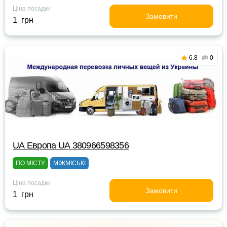
Ціна посадки
Замовити
1 грн
6.8
0
UА Европа UА 380966598356
ПО МІСТУ
МІЖМІСЬКІ
Ціна посадки
Замовити
1 грн