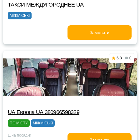
ТАКСИ MEЖДУГОРОДНEE UA
МІЖМІСЬКІ
Замовити
6.8
0
UА Европа UА 380966598329
ПО МІСТУ
МІЖМІСЬКІ
Ціна посадки