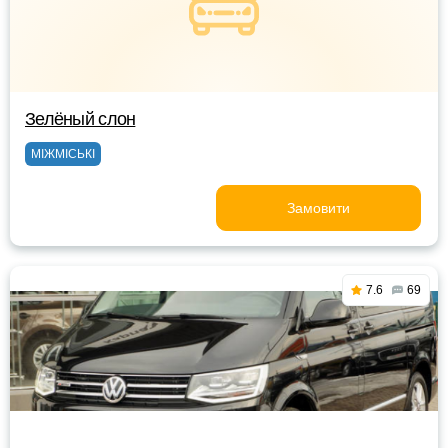
Зелёный слон
МІЖМІСЬКІ
Замовити
7.6
69