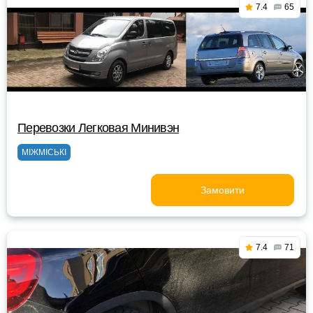
7.4
65
Перевозки Легковая Минивэн
МІЖМІСЬКІ
Замовити
7.4
71