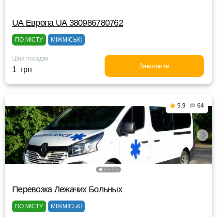
UА Европа UА 380986780762
ПО МІСТУ
МІЖМІСЬКІ
Ціна посадки
Замовити
1 грн
9.9
64
Перевозка Лежачих Больных
ПО МІСТУ
МІЖМІСЬКІ