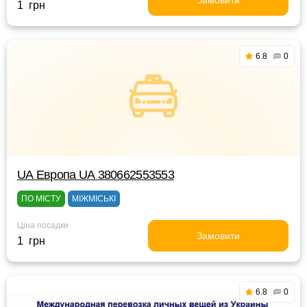
Замовити
1 грн
6.8
0
UА Европа UА 380662553553
ПО МІСТУ
МІЖМІСЬКІ
Ціна посадки
Замовити
1 грн
6.8
0