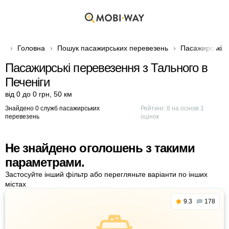
Головна
Пошук пасажирських перевезень
Пасажирські 
Пасажирські перевезення з Тального в
Печеніги
від 0 до 0 грн
,
50 км
Знайдено 0 служб пасажирських
Рейтинг:
8
на основі
1
перевезень
оцінок
Не знайдено оголошень з такими
параметрами.
Застосуйте інший фільтр або перегляньте варіанти по інших
містах
9.3
178