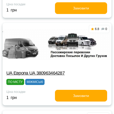
Ціна посадки
Замовити
1 грн
6.8
0
UА Европа UА 380963464287
ПО МІСТУ
МІЖМІСЬКІ
Ціна посадки
Замовити
1 грн