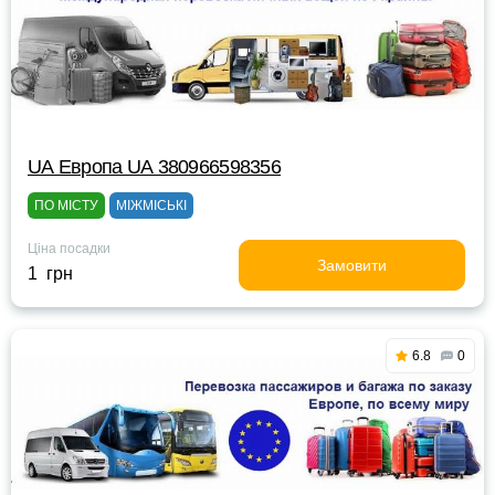
UА Европа UА 380966598356
ПО МІСТУ
МІЖМІСЬКІ
Ціна посадки
Замовити
1 грн
6.8
0