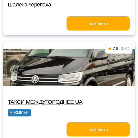
Шалена черепаха
Замовити
7.6
69
ТАКСИ MEЖДУГОРОДНEE UA
МІЖМІСЬКІ
Замовити