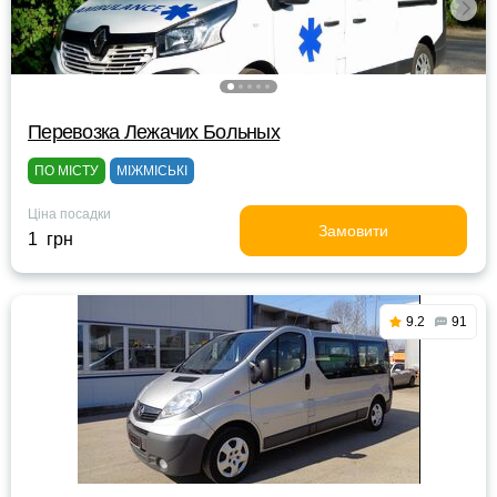
Перевозка Лежачих Больных
ПО МІСТУ
МІЖМІСЬКІ
Ціна посадки
Замовити
1 грн
9.2
91