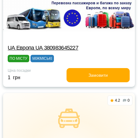
UА Европа UА 380983645227
ПО МІСТУ
МІЖМІСЬКІ
Ціна посадки
Замовити
1 грн
4.2
0