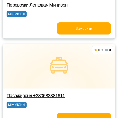
Перевозки Легковая Минивэн
МІЖМІСЬКІ
Замовити
6.9
0
Пасажирські +380683381611
МІЖМІСЬКІ