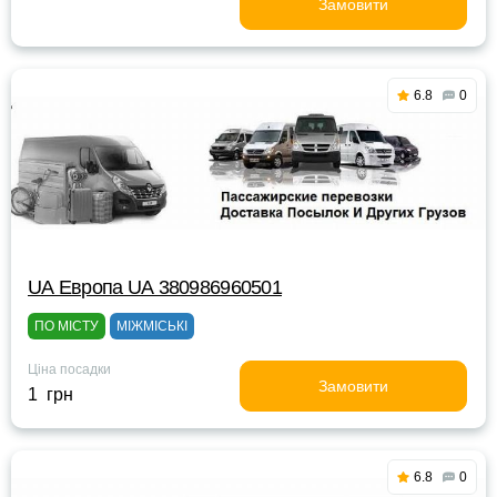
Замовити
6.8
0
UА Европа UА 380986960501
ПО МІСТУ
МІЖМІСЬКІ
Ціна посадки
Замовити
1 грн
6.8
0