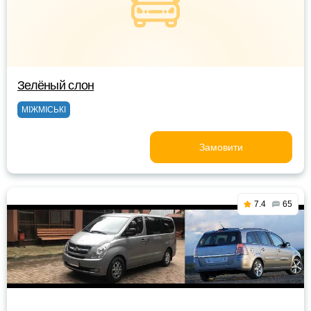
Зелёный слон
МІЖМІСЬКІ
Замовити
7.4
65