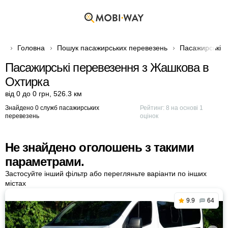
Головна
Пошук пасажирських перевезень
Пасажирські п
Пасажирські перевезення з Жашкова в
Охтирка
від 0 до 0 грн
,
526.3 км
Знайдено 0 служб пасажирських
Рейтинг:
8
на основі
1
перевезень
оцінок
Не знайдено оголошень з такими
параметрами.
Застосуйте інший фільтр або перегляньте варіанти по інших
містах
9.9
64