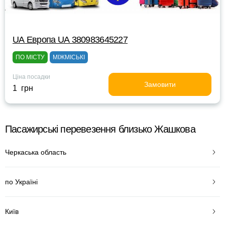
UА Европа UА 380983645227
ПО МІСТУ
МІЖМІСЬКІ
Ціна посадки
Замовити
1 грн
Пасажирські перевезення близько Жашкова
Черкаська область
по Україні
Київ