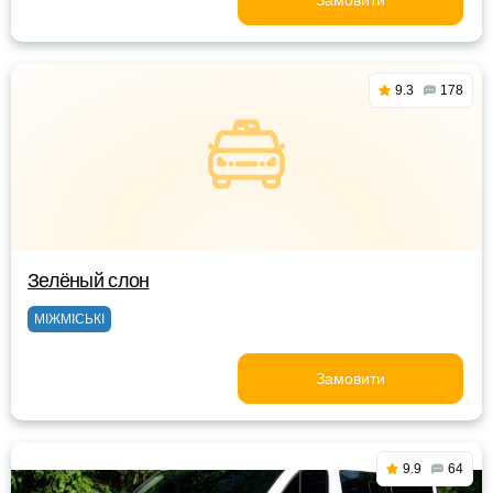
Замовити
9.3
178
Зелёный слон
МІЖМІСЬКІ
Замовити
9.9
64