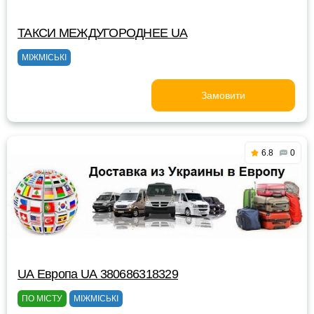
ТАКСИ MEЖДУГОРОДНEE UA
МІЖМІСЬКІ
Замовити
6.8
0
UА Европа UА 380686318329
ПО МІСТУ
МІЖМІСЬКІ