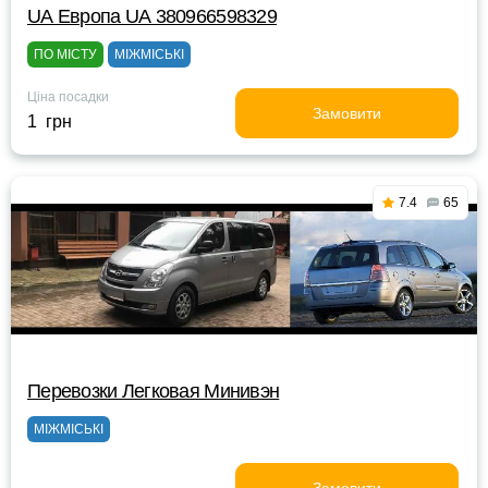
UА Европа UА 380966598329
ПО МІСТУ
МІЖМІСЬКІ
Ціна посадки
Замовити
1 грн
7.4
65
Перевозки Легковая Минивэн
МІЖМІСЬКІ