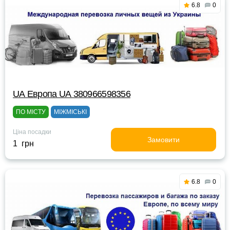
6.8
0
UА Европа UА 380966598356
ПО МІСТУ
МІЖМІСЬКІ
Ціна посадки
Замовити
1 грн
6.8
0