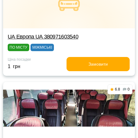
UА Европа UА 380971603540
ПО МІСТУ
МІЖМІСЬКІ
Ціна посадки
Замовити
1 грн
6.8
0