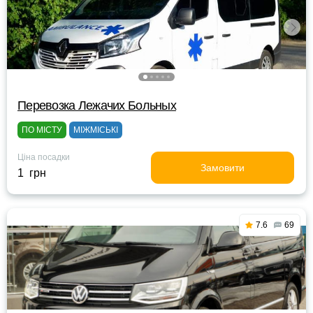
Перевозка Лежачих Больных
ПО МІСТУ
МІЖМІСЬКІ
Ціна посадки
Замовити
1 грн
7.6
69