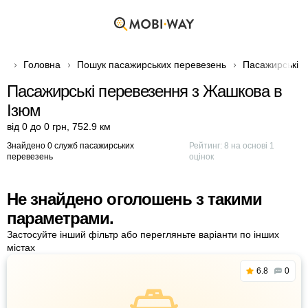
Головна
Пошук пасажирських перевезень
Пасажирські п
Пасажирські перевезення з Жашкова в
Ізюм
від 0 до 0 грн
,
752.9 км
Знайдено 0 служб пасажирських
Рейтинг:
8
на основі
1
перевезень
оцінок
Не знайдено оголошень з такими
параметрами.
Застосуйте інший фільтр або перегляньте варіанти по інших
містах
6.8
0