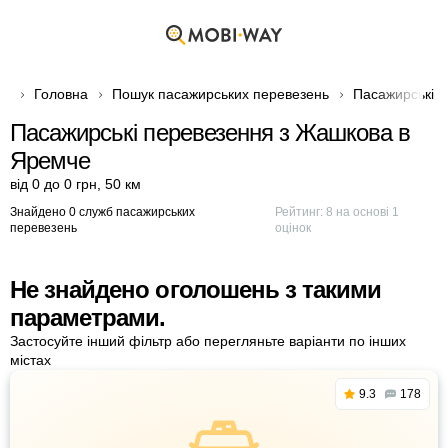
Головна
Пошук пасажирських перевезень
Пасажирські п
Пасажирські перевезення з Жашкова в
Яремче
від 0 до 0 грн
,
50 км
Знайдено 0 служб пасажирських
Рейтинг:
8
на основі
1
перевезень
оцінок
Не знайдено оголошень з такими
параметрами.
Застосуйте інший фільтр або перегляньте варіанти по інших
містах
9.3
178