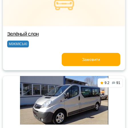
Зелёный слон
МІЖМІСЬКІ
Замовити
9.2
91