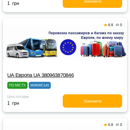
Замовити
1 грн
6.8
0
UА Европа UА 380963870846
ПО МІСТУ
МІЖМІСЬКІ
Ціна посадки
Замовити
1 грн
6.8
0