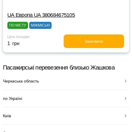
UА Европа UА 380684675105
ПО МІСТУ
МІЖМІСЬКІ
Ціна посадки
Замовити
1 грн
Пасажирські перевезення близько Жашкова
Черкаська область
по Україні
Київ