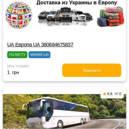
UА Европа UА 380684675837
ПО МІСТУ
МІЖМІСЬКІ
Ціна посадки
Замовити
1 грн
6.8
0