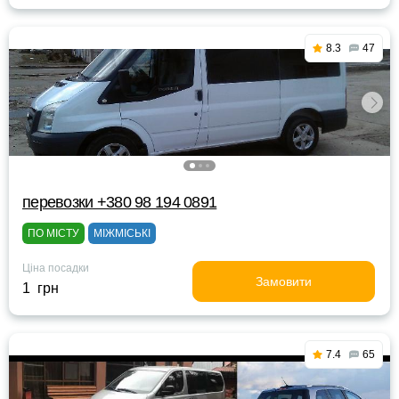
8.3
47
перевозки +380 98 194 0891
ПО МІСТУ
МІЖМІСЬКІ
Ціна посадки
Замовити
1 грн
7.4
65