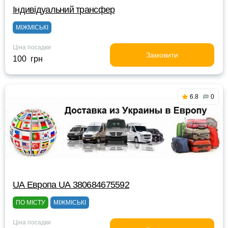
Індивідуальний трансфер
МІЖМІСЬКІ
Ціна посадки
Замовити
100 грн
6.8
0
UА Европа UА 380684675592
ПО МІСТУ
МІЖМІСЬКІ
Ціна посадки