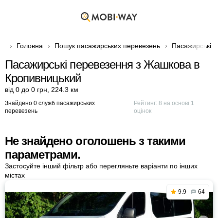
Головна
Пошук пасажирських перевезень
Пасажирські п
Пасажирські перевезення з Жашкова в
Кропивницький
від 0 до 0 грн
,
224.3 км
Знайдено 0 служб пасажирських
Рейтинг:
8
на основі
1
перевезень
оцінок
Не знайдено оголошень з такими
параметрами.
Застосуйте інший фільтр або перегляньте варіанти по інших
містах
9.9
64