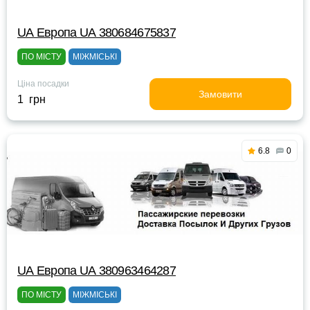
UА Европа UА 380684675837
ПО МІСТУ
МІЖМІСЬКІ
Ціна посадки
Замовити
1 грн
6.8
0
UА Европа UА 380963464287
ПО МІСТУ
МІЖМІСЬКІ