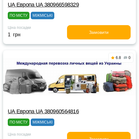
UА Европа UА 380966598329
ПО МІСТУ
МІЖМІСЬКІ
Ціна посадки
Замовити
1 грн
6.8
0
UА Европа UА 380960564816
ПО МІСТУ
МІЖМІСЬКІ
Ціна посадки