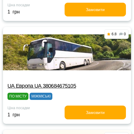
Ціна посадки
Замовити
1 грн
6.8
0
UА Европа UА 380684675105
ПО МІСТУ
МІЖМІСЬКІ
Ціна посадки
Замовити
1 грн