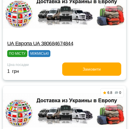
UА Европа UА 380684674844
ПО МІСТУ
МІЖМІСЬКІ
Ціна посадки
Замовити
1 грн
6.8
0