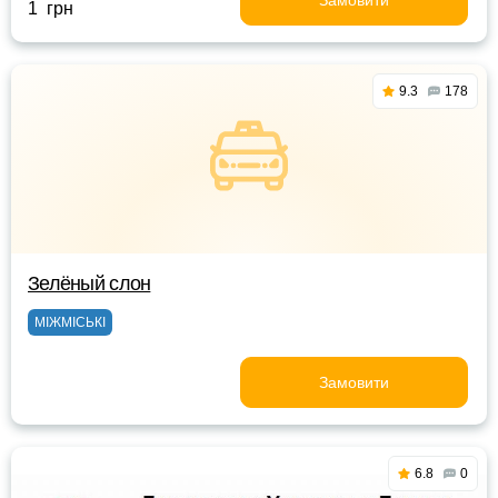
Замовити
1 грн
9.3
178
Зелёный слон
МІЖМІСЬКІ
Замовити
6.8
0