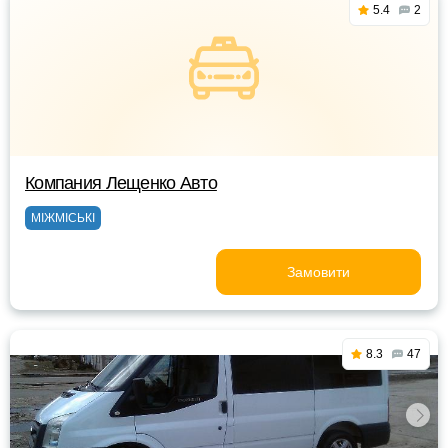
5.4
2
Компания Лещенко Авто
МІЖМІСЬКІ
Замовити
8.3
47