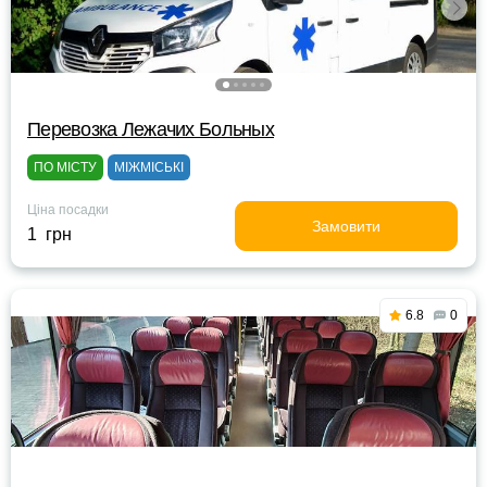
Перевозка Лежачих Больных
ПО МІСТУ
МІЖМІСЬКІ
Ціна посадки
Замовити
1 грн
6.8
0