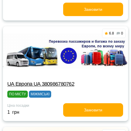
Замовити
6.8
0
UА Европа UА 380986780762
ПО МІСТУ
МІЖМІСЬКІ
Ціна посадки
Замовити
1 грн