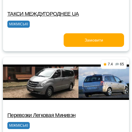
ТАКСИ MEЖДУГОРОДНEE UA
МІЖМІСЬКІ
Замовити
7.4
65
Перевозки Легковая Минивэн
МІЖМІСЬКІ