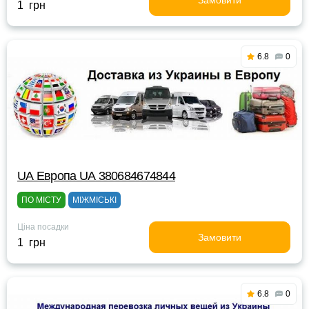
Замовити
1 грн
6.8
0
UА Европа UА 380684674844
ПО МІСТУ
МІЖМІСЬКІ
Ціна посадки
Замовити
1 грн
6.8
0