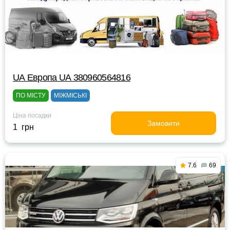
UА Европа UА 380960564816
ПО МІСТУ
МІЖМІСЬКІ
Ціна посадки
Замовити
1 грн
7.6
69