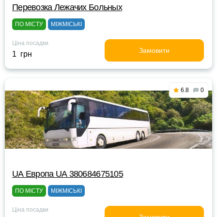
Перевозка Лежачих Больных
ПО МІСТУ
МІЖМІСЬКІ
Ціна посадки
Замовити
1 грн
6.8
0
UА Европа UА 380684675105
ПО МІСТУ
МІЖМІСЬКІ
Ціна посадки