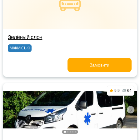
Зелёный слон
МІЖМІСЬКІ
Замовити
9.9
64