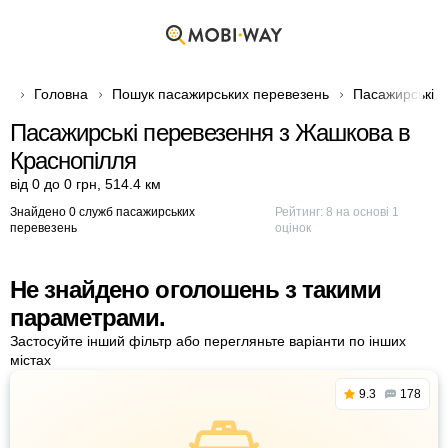
Головна
Пошук пасажирських перевезень
Пасажирські п
Пасажирські перевезення з Жашкова в
Краснопілля
від 0 до 0 грн
,
514.4 км
Знайдено 0 служб пасажирських
Рейтинг:
8
на основі
1
перевезень
оцінок
Не знайдено оголошень з такими
параметрами.
Застосуйте інший фільтр або перегляньте варіанти по інших
містах
9.3
178