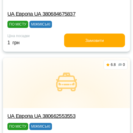
UА Европа UА 380684675837
ПО МІСТУ
МІЖМІСЬКІ
Ціна посадки
Замовити
1 грн
6.8
0
UА Европа UА 380662553553
ПО МІСТУ
МІЖМІСЬКІ