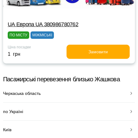
UА Европа UА 380986780762
ПО МІСТУ
МІЖМІСЬКІ
Ціна посадки
Замовити
1 грн
Пасажирські перевезення близько Жашкова
Черкаська область
по Україні
Київ