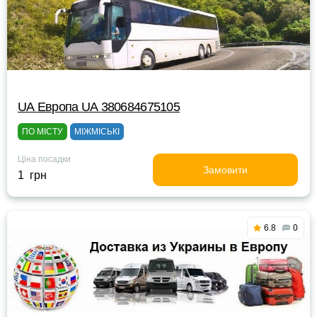
UА Европа UА 380684675105
ПО МІСТУ
МІЖМІСЬКІ
Ціна посадки
Замовити
1 грн
6.8
0