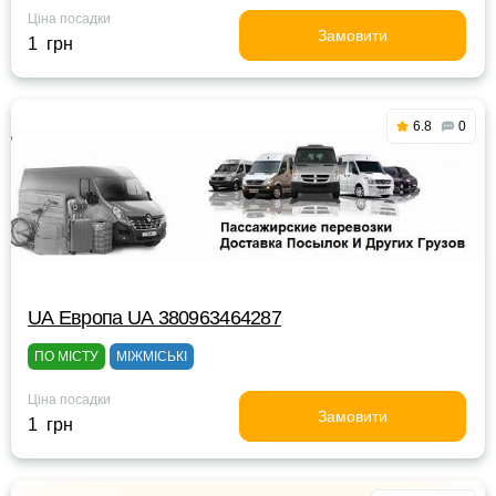
Ціна посадки
Замовити
1 грн
6.8
0
UА Европа UА 380963464287
ПО МІСТУ
МІЖМІСЬКІ
Ціна посадки
Замовити
1 грн