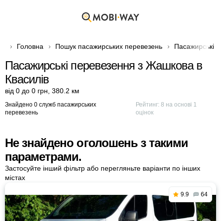
Головна
Пошук пасажирських перевезень
Пасажирські п
Пасажирські перевезення з Жашкова в
Квасилів
від 0 до 0 грн
,
380.2 км
Знайдено 0 служб пасажирських
Рейтинг:
8
на основі
1
перевезень
оцінок
Не знайдено оголошень з такими
параметрами.
Застосуйте інший фільтр або перегляньте варіанти по інших
містах
9.9
64