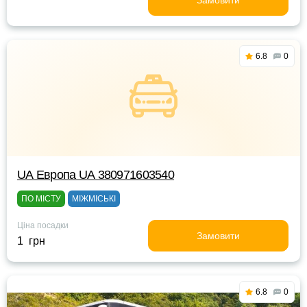
Замовити
6.8
0
UА Европа UА 380971603540
ПО МІСТУ
МІЖМІСЬКІ
Ціна посадки
Замовити
1 грн
6.8
0