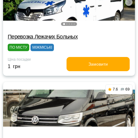
Перевозка Лежачих Больных
ПО МІСТУ
МІЖМІСЬКІ
Ціна посадки
Замовити
1 грн
7.6
69