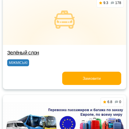
9.3
178
Зелёный слон
МІЖМІСЬКІ
Замовити
6.8
0