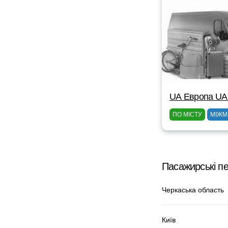
UА Европа UА
ПО МІСТУ
МІЖМ
Пасажирські п
Черкаська область
Київ