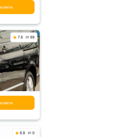
мовити
7.6
69
мовити
6.8
0