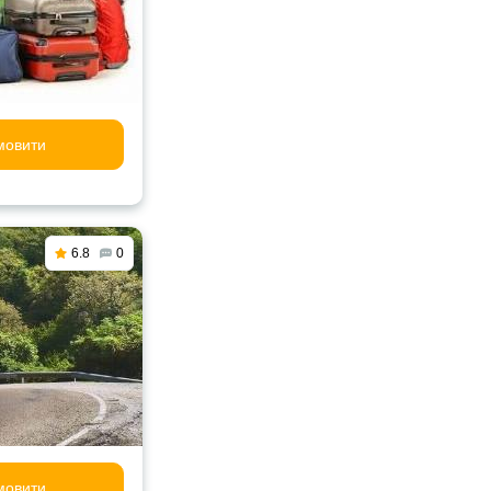
мовити
6.8
0
мовити