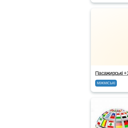
Пасажирські +
МІЖМІСЬКІ