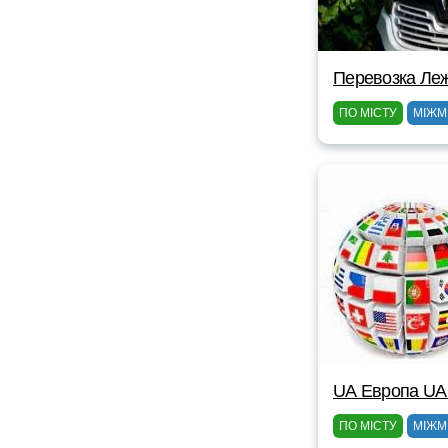
Перевозка Ле
ПО МІСТУ
МІЖМ
UА Европа UА
ПО МІСТУ
МІЖМ