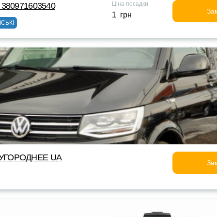
Ціна посадки
 380971603540
За
1 грн
ІСЬКІ
УГОРОДНEE UA
За