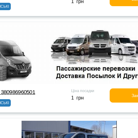
1 грн
ІСЬКІ
Ціна посадки
 380986960501
За
1 грн
ІСЬКІ