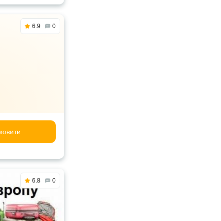
6.9
0
мовити
6.8
0