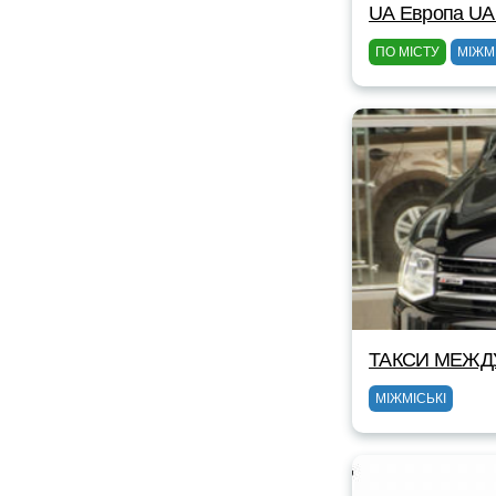
UА Европа UА
ПО МІСТУ
МІЖМ
ТАКСИ MEЖД
МІЖМІСЬКІ