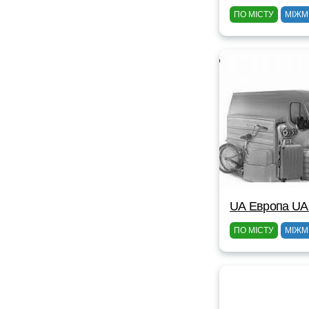
ПО МІСТУ
МІЖМ
UА Европа UА
ПО МІСТУ
МІЖМ