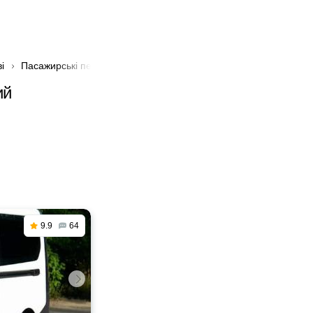
і
Пасажирські перевезення з Жашкова в Великий Березний
ий
9.9
64