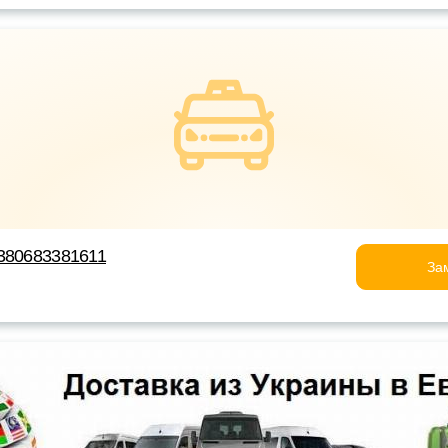
380683381611
За