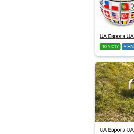
UА Европа UА
ПО МІСТУ
МІЖМ
UА Европа UА