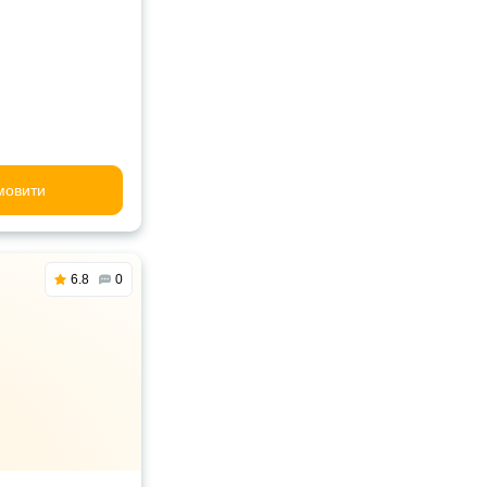
мовити
6.8
0