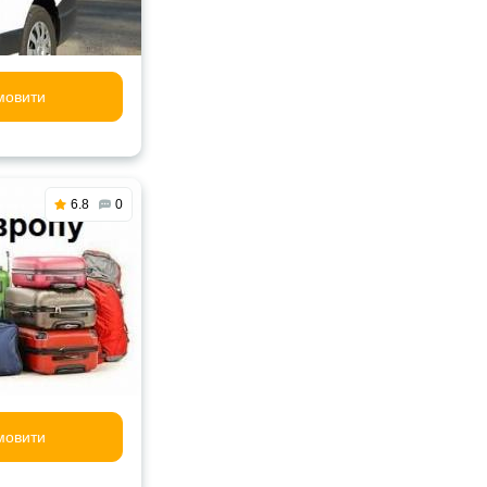
мовити
6.8
0
мовити