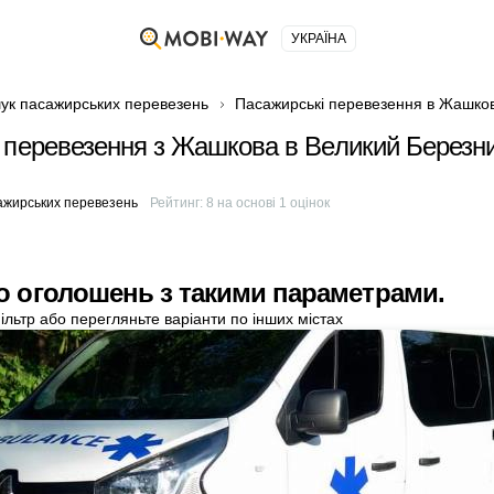
УКРАЇНА
ук пасажирських перевезень
Пасажирські перевезення в Жашков
 перевезення з Жашкова в Великий Березн
м
ажирських перевезень
Рейтинг:
8
на основі
1
оцінок
о оголошень з такими параметрами.
ільтр або перегляньте варіанти по інших містах