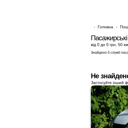
Головна
Пош
Пасажирські
від 0 до 0 грн
,
50 к
Знайдено 0 служб пас
Не знайден
Застосуйте інший ф