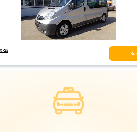
аха
За