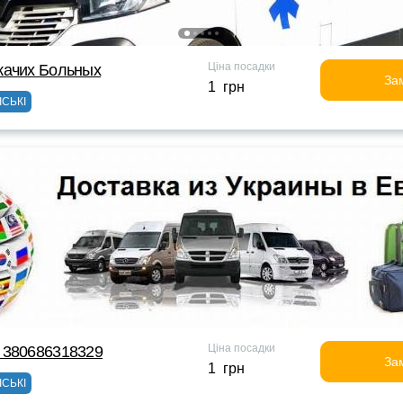
Ціна посадки
жачих Больных
За
1 грн
ІСЬКІ
Ціна посадки
 380686318329
За
1 грн
ІСЬКІ