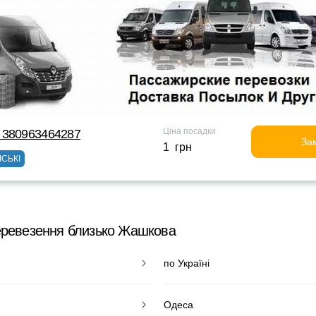
Ціна посадки
 380963464287
За
1 грн
ІСЬКІ
еревезення близько Жашкова
по Україні
Одеса