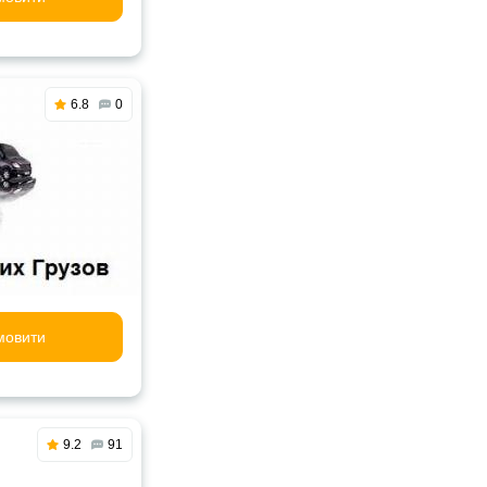
6.8
0
мовити
9.2
91