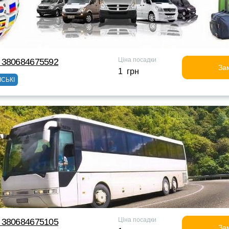
Ціна посадки
 380684675592
За
1 грн
ІСЬКІ
Ціна посадки
 380684675105
За