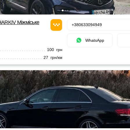
ARKIV Міжміське
+380633094949
WhatsApp
100 грн
27 грн/км