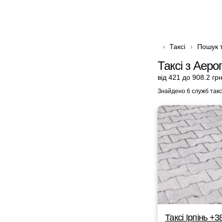
Таксі
Пошук т
Таксі з Аер
від 421 до 908.2 гр
Знайдено 6 служб такс
Таксі Ірпінь +