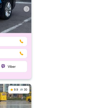
Viber
9.9
30