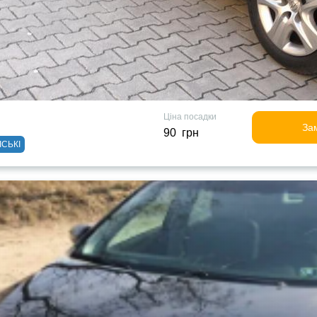
Ціна посадки
За
90 грн
ІСЬКІ