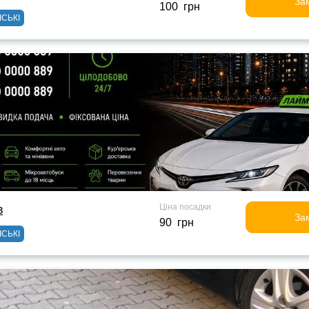
За
100 грн
ІСЬКІ
Ціна посадки
в
За
90 грн
ІСЬКІ