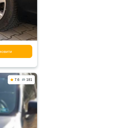
мовити
7.6
181