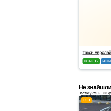
Такси Еврола
ПО МІСТУ
МІЖМ
Не знайшли
Застосуйте інший ф