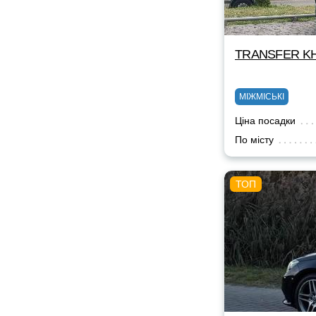
TRANSFER KH
МІЖМІСЬКІ
Ціна посадки
По місту