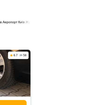
 в Аеропорт Київ Жуляни
6.7
58