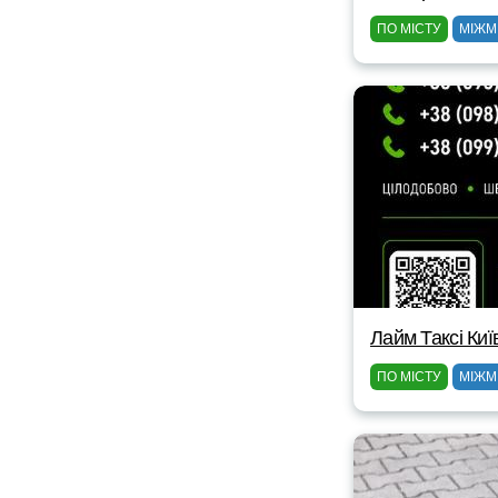
ПО МІСТУ
МІЖМ
Лайм Таксі Киї
ПО МІСТУ
МІЖМ