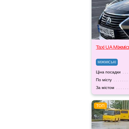
Taxi UA Міжміс
МІЖМІСЬКІ
Ціна посадки
По місту
За містом