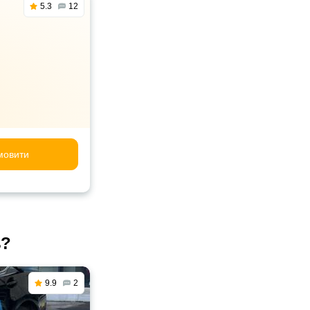
5.3
12
мовити
ь?
9.9
2