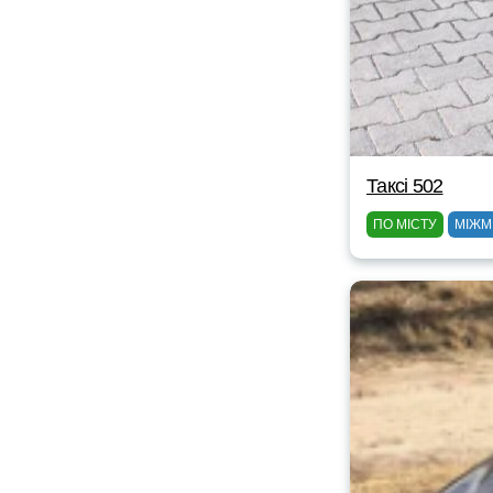
Таксі 502
ПО МІСТУ
МІЖМ