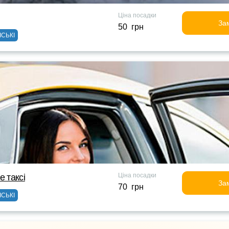
Ціна посадки
За
50 грн
ІСЬКІ
Ціна посадки
е таксi
За
70 грн
ІСЬКІ