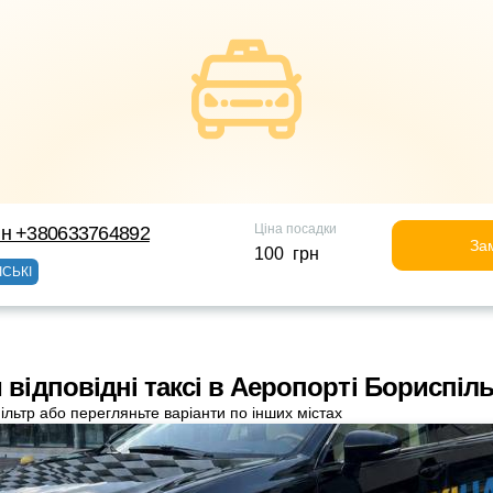
Ціна посадки
йн +380633764892
За
100 грн
ІСЬКІ
 відповідні таксі в Аеропорті Бориспіл
ільтр або перегляньте варіанти по інших містах