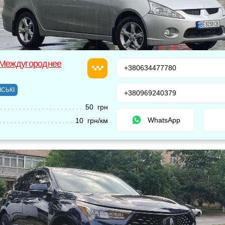
 Междугороднее
+380634477780
ІСЬКІ
+380969240379
50 грн
WhatsApp
10 грн/км