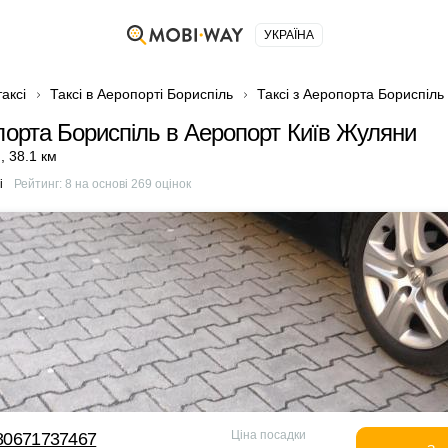
УКРАЇНА
аксі
Таксі в Аеропорті Бориспіль
Таксі з Аеропорта Бориспіль
опорта Бориспіль в Аеропорт Київ Жуляни
н
,
38.1 км
і
Рейтинг:
8
на основі
269
оцінок
Ціна посадки
380671737467