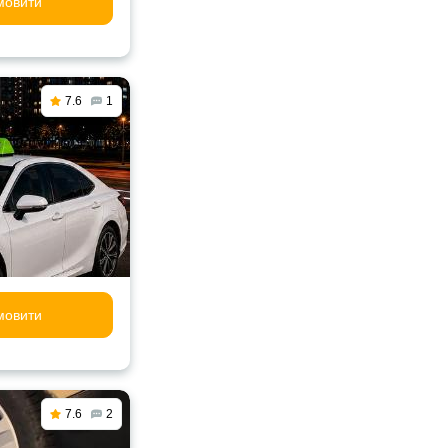
мовити
7.6
1
мовити
7.6
2