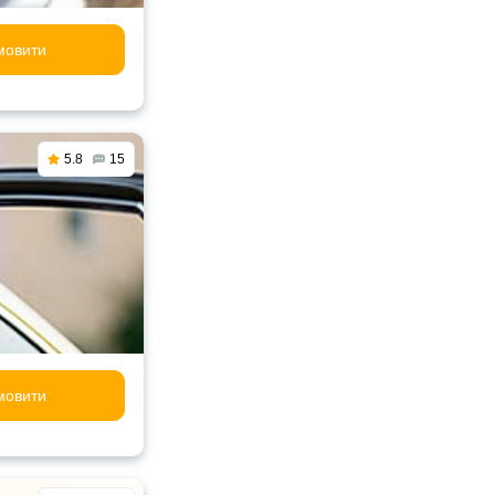
мовити
5.8
15
мовити