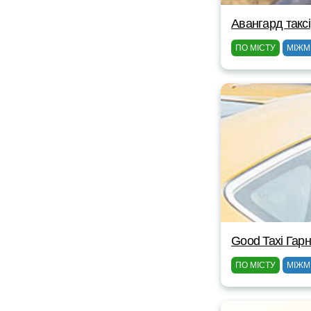
Авангард таксі
ПО МІСТУ
МІЖМ
Good Taxi Гарн
ПО МІСТУ
МІЖМ