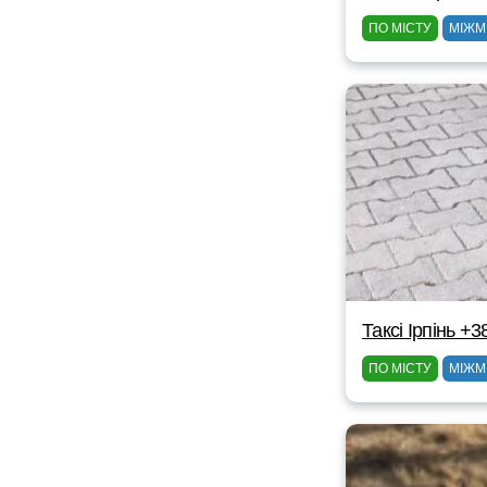
ПО МІСТУ
МІЖМ
Таксі Ірпінь +
ПО МІСТУ
МІЖМ