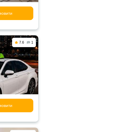
мовити
7.6
1
мовити