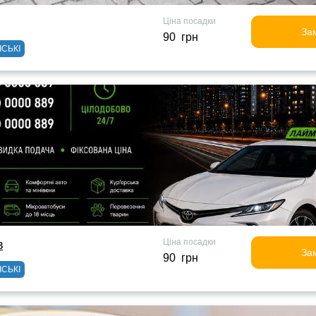
Ціна посадки
За
90 грн
ІСЬКІ
Ціна посадки
в
За
90 грн
ІСЬКІ