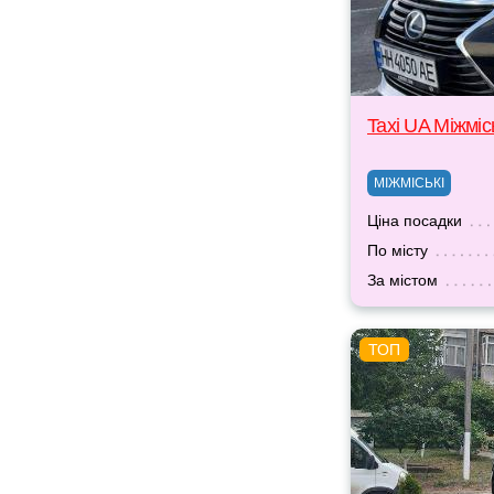
Taxi UA Міжміс
МІЖМІСЬКІ
Ціна посадки
По місту
За містом