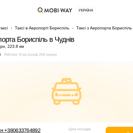
УКРАЇНА
аксі
Таксі в Аеропорті Бориспіль
Таксі з Аеропорта Бориспіль 
порта Бориспіль в Чуднів
грн
,
223.8 км
і
Рейтинг:
8
на основі
269
оцінок
Ціна посадки
йн +380633764892