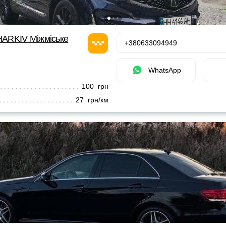
ARKIV Міжміське
+380633094949
WhatsApp
100 грн
27 грн/км