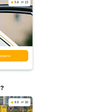
5.8
15
мовити
ь?
9.9
30