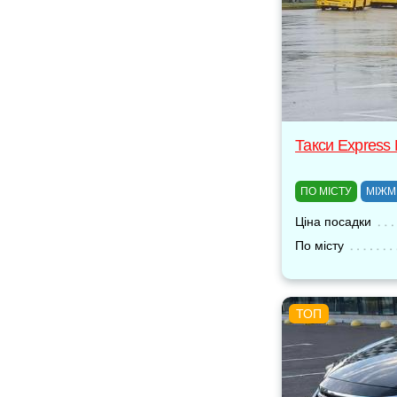
Такси Express
ПО МІСТУ
МІЖМ
Ціна посадки
По місту