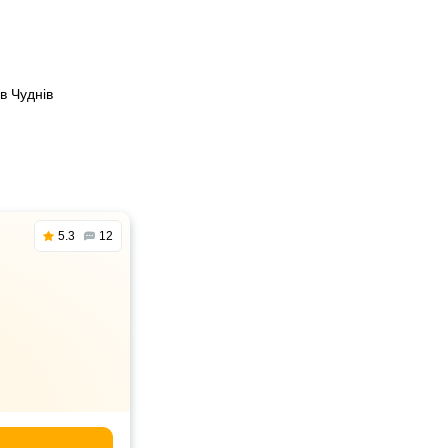
в Чуднів
5.3
12