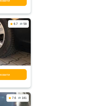
мовити
6.7
58
мовити
7.6
181