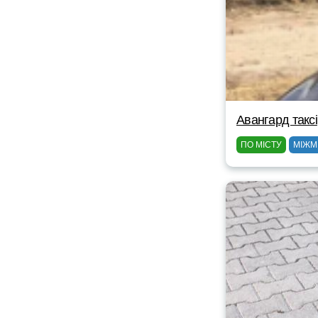
Авангард таксі
ПО МІСТУ
МІЖМ