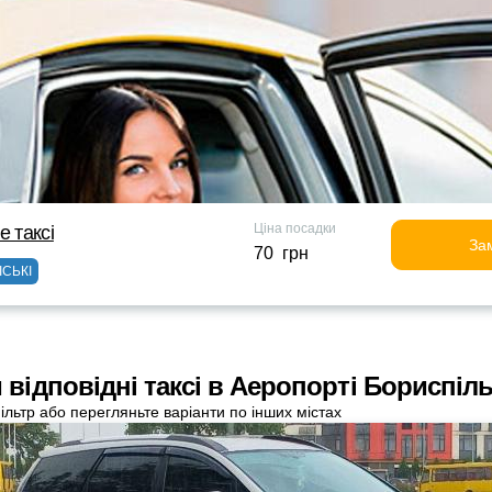
Ціна посадки
е таксi
За
70 грн
ІСЬКІ
 відповідні таксі в Аеропорті Бориспіл
ільтр або перегляньте варіанти по інших містах