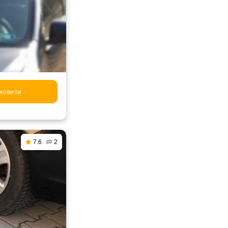
мовити
7.6
2