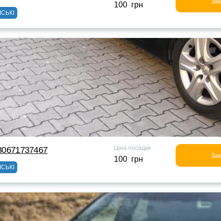
За
100 грн
ІСЬКІ
Ціна посадки
380671737467
За
100 грн
ІСЬКІ