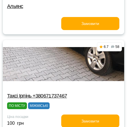
Альянс
Замовити
6.7
58
Таксі Ірпінь +380671737467
ПО МІСТУ
МІЖМІСЬКІ
Ціна посадки
Замовити
100 грн