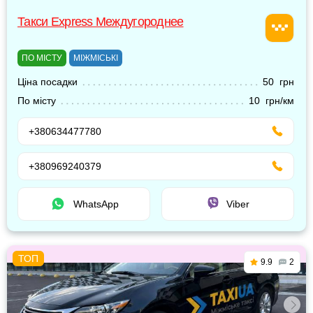
Такси Express Междугороднее
ПО МІСТУ
МІЖМІСЬКІ
Ціна посадки
50 грн
По місту
10 грн/км
+380634477780
+380969240379
WhatsApp
Viber
9.9
2