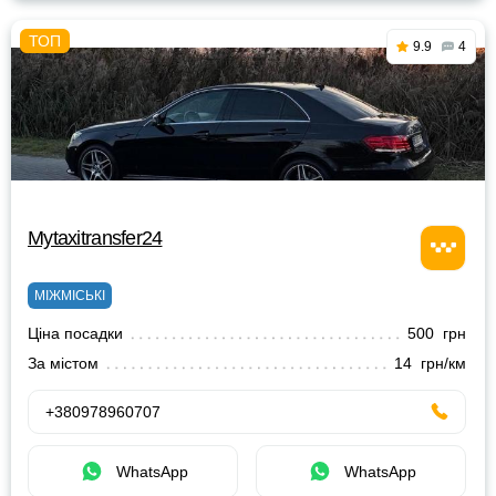
9.9
4
Mytaxitransfer24
МІЖМІСЬКІ
Ціна посадки
500 грн
За містом
14 грн/км
+380978960707
WhatsApp
WhatsApp