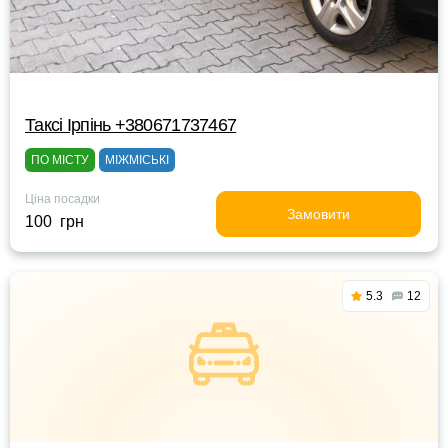
Таксі Ірпінь +380671737467
ПО МІСТУ
МІЖМІСЬКІ
Ціна посадки
Замовити
100 грн
5.3
12