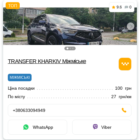
9.6
0
TRANSFER KHARKIV Міжміське
МІЖМІСЬКІ
Ціна посадки
100 грн
По місту
27 грн/км
+380633094949
WhatsApp
Viber