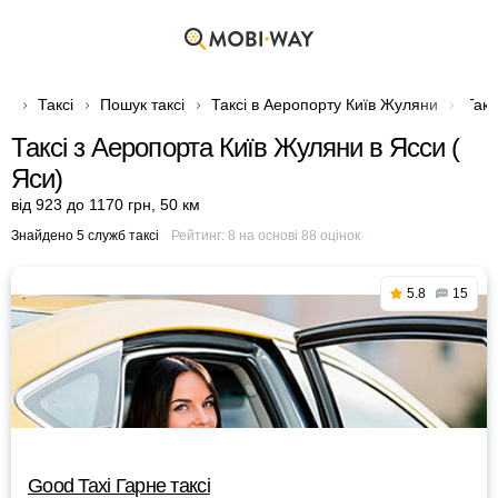
Таксі
Пошук таксі
Таксі в Аеропорту Київ Жуляни
Такс
Таксі з Аеропорта Київ Жуляни в Ясси (
Яси)
від 923 до 1170 грн
,
50 км
Знайдено 5 служб таксі
Рейтинг:
8
на основі
88
оцінок
5.8
15
Good Taxi Гарне таксi