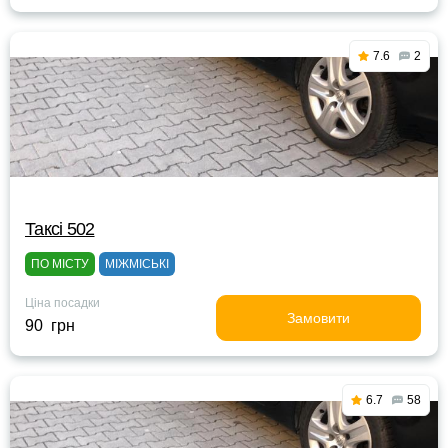
7.6
2
Таксі 502
ПО МІСТУ
МІЖМІСЬКІ
Ціна посадки
Замовити
90 грн
6.7
58