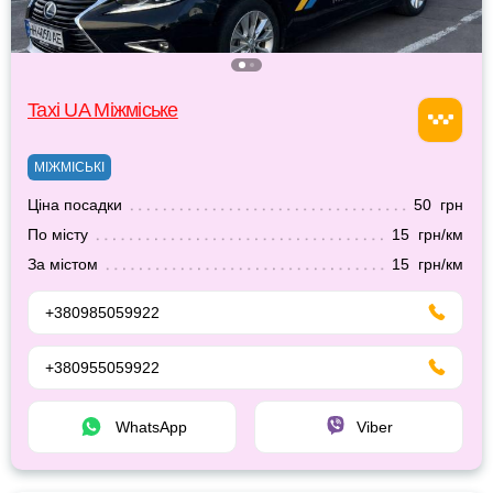
Taxi UA Міжміське
МІЖМІСЬКІ
Ціна посадки
50 грн
По місту
15 грн/км
За містом
15 грн/км
+380985059922
+380955059922
WhatsApp
Viber