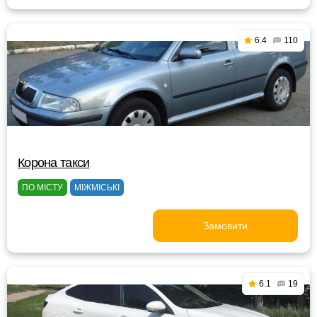
6.4
110
Корона такси
ПО МІСТУ
МІЖМІСЬКІ
Замовити
6.1
19