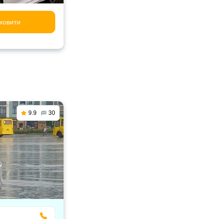
мовити
9.9
30