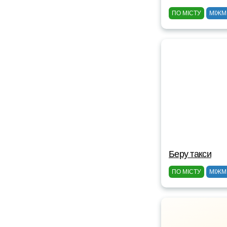
ПО МІСТУ
МІЖМ
Беру такси
ПО МІСТУ
МІЖМ