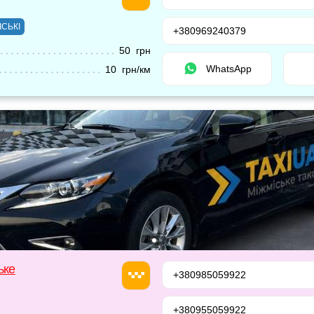
ІСЬКІ
+380969240379
50 грн
WhatsApp
10 грн/км
ьке
+380985059922
+380955059922