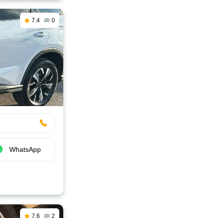
7.4
0
WhatsApp
7.6
2