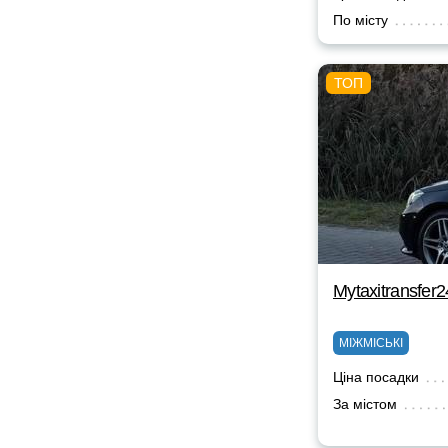
По місту
Mytaxitransfer2
МІЖМІСЬКІ
Ціна посадки
За містом