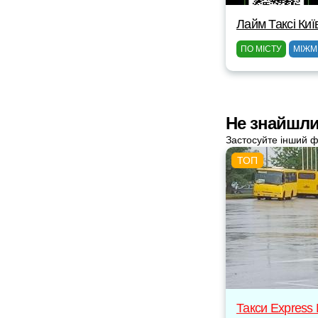
Лайм Таксі Киї
ПО МІСТУ
МІЖМ
Не знайшли 
Застосуйте інший ф
Такси Express