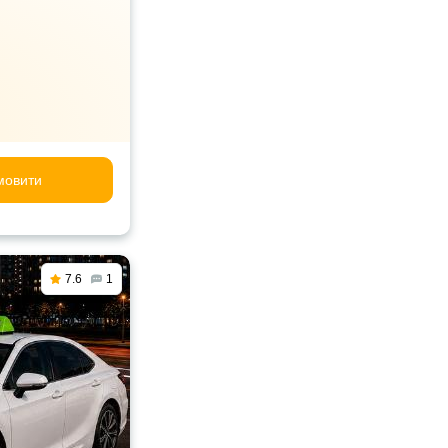
мовити
7.6
1