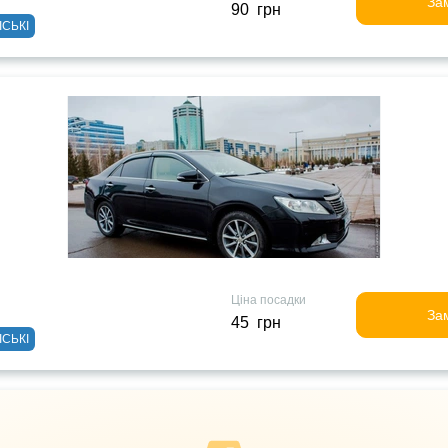
За
90 грн
ІСЬКІ
Ціна посадки
За
45 грн
ІСЬКІ