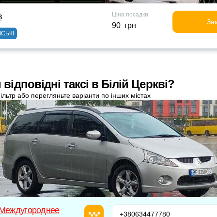
Ціна посадки
в
За
90 грн
ІСЬКІ
відповідні таксі в Білій Церкві?
ільтр або перегляньте варіанти по інших містах
 Междугороднее
+380634477780