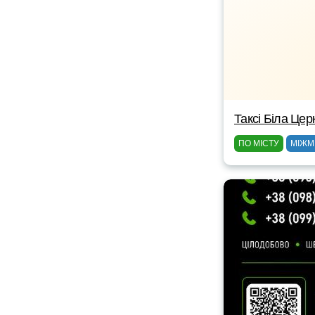
Таксі Біла Цер
ПО МІСТУ
МІЖМ