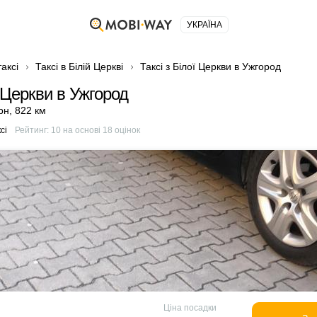
УКРАЇНА
аксі
Таксі в Білій Церкві
Таксі з Білої Церкви в Ужгород
ї Церкви в Ужгород
рн
,
822 км
сі
Рейтинг:
10
на основі
18
оцінок
Ціна посадки