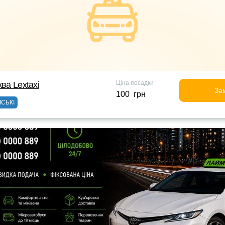
Ціна посадки
ква Lextaxi
За
100 грн
ІСЬКІ