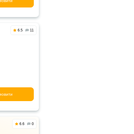
мовити
6.5
11
мовити
6.6
0