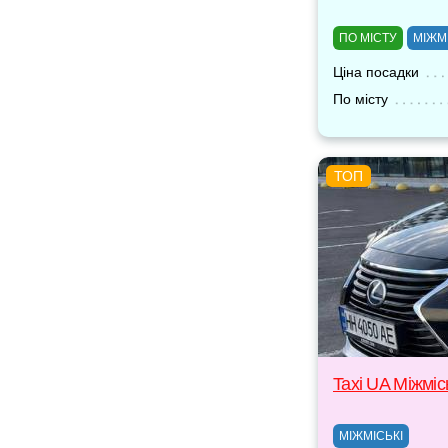
ПО МІСТУ
МІЖМ
Ціна посадки
По місту
Taxi UA Міжміс
МІЖМІСЬКІ