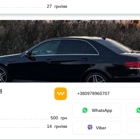
27 грн/км
4
+380978960707
WhatsApp
500 грн
14 грн/км
Viber