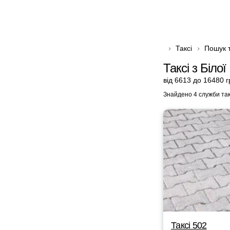
Таксі
Пошук т
Таксі з Біло
від 6613 до 16480 г
Знайдено 4 служби так
Таксі 502