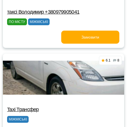
таксі Володимир +380979905041
ПО МІСТУ
МІЖМІСЬКІ
Замовити
6.1
8
Taxi Трансфер
МІЖМІСЬКІ