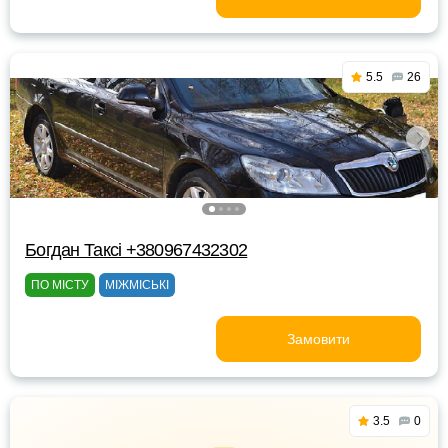
5.5
26
Богдан Таксі +380967432302
ПО МІСТУ
МІЖМІСЬКІ
Замовити
3.5
0