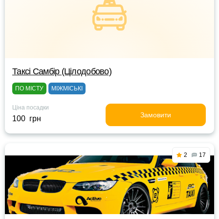
Таксі Самбір (Цілодобово)
ПО МІСТУ
МІЖМІСЬКІ
Ціна посадки
Замовити
100 грн
2
17