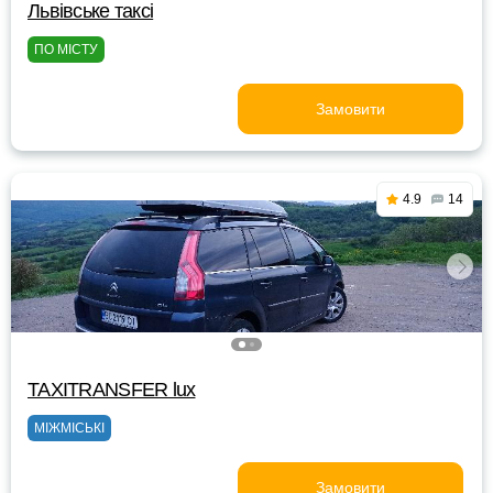
Львівське таксі
ПО МІСТУ
Замовити
4.9
14
TAXITRANSFER lux
МІЖМІСЬКІ
Замовити