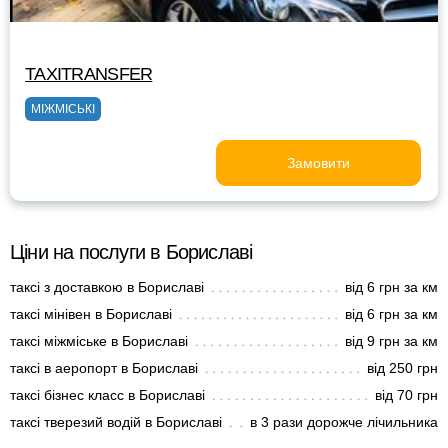
TAXITRANSFER
МІЖМІСЬКІ
Замовити
Ціни на послуги в Бориславі
таксі з доставкою в Бориславі
від 6 грн за км
таксі мінівен в Бориславі
від 6 грн за км
таксі міжміське в Бориславі
від 9 грн за км
таксі в аеропорт в Бориславі
від 250 грн
таксі бізнес класс в Бориславі
від 70 грн
таксі тверезий водій в Бориславі
в 3 рази дорожче лічильника