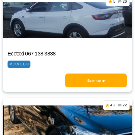
5
26
Ecotaxi 067 138 3838
МІЖМІСЬКІ
Замовити
4.2
22