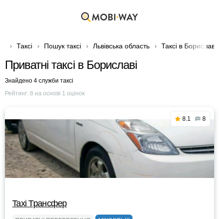
Таксі
Пошук таксі
Львівська область
Таксі в Бориславі
Приватні таксі в Бориславі
Знайдено 4 служби таксі
Рейтинг:
8
на основі
1
оцінок
8.1
8
Taxi Трансфер