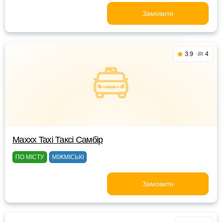
Замовити
3.9
4
Маххх Taxi Таксі Самбір
ПО МІСТУ
МІЖМІСЬКІ
Замовити