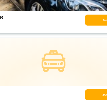
ER
За
За