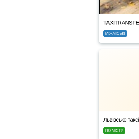
TAXITRANSF
МІЖМІСЬКІ
Львівське таксі
ПО МІСТУ