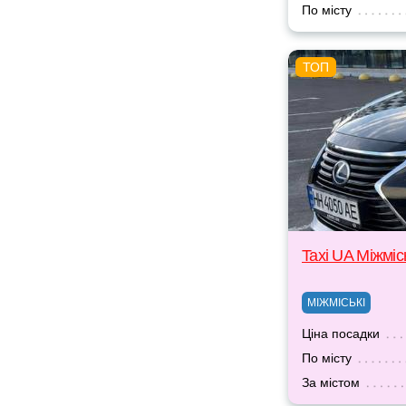
По місту
Taxi UA Міжміс
МІЖМІСЬКІ
Ціна посадки
По місту
За містом