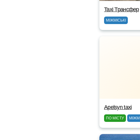
Taxi Трансфер
МІЖМІСЬКІ
Apelsyn taxi
ПО МІСТУ
МІЖМ