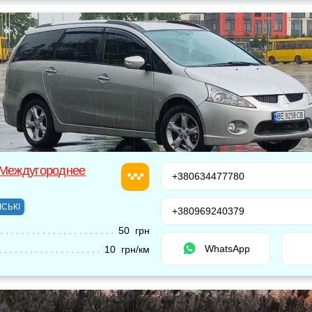
 Междугороднее
+380634477780
ІСЬКІ
+380969240379
50 грн
WhatsApp
10 грн/км