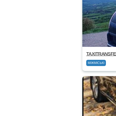
TAXITRANSFER
МІЖМІСЬКІ