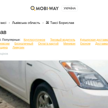
УКРАЇНА
аксі
Львівська область
🚕 Таксі Борислав
лав
сі. Популярные:
Круглосуточное
Трезвый водитель
Курьерская доставк
ревозки
Безналичный
Оплата картой
Минивэн
Економ
Доставка
нщина
Лимузин
оцінок