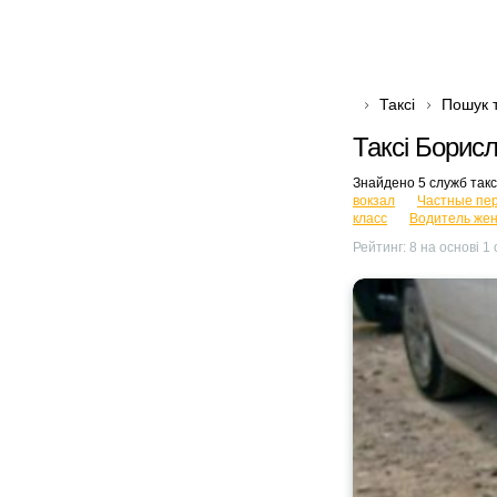
Таксі
Пошук т
Таксі Борис
Знайдено 5 служб так
вокзал
Частные пе
класс
Водитель же
Рейтинг:
8
на основі
1