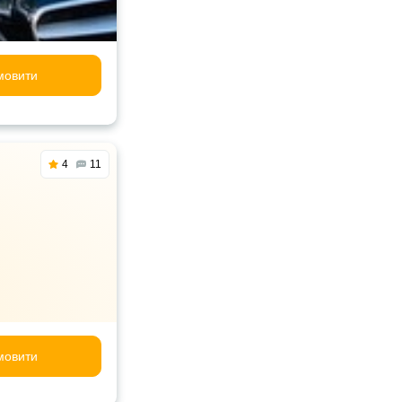
мовити
4
11
мовити