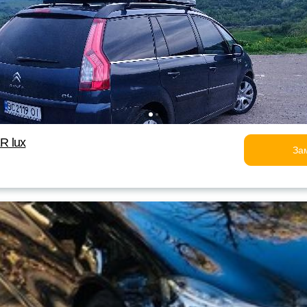
 lux
За