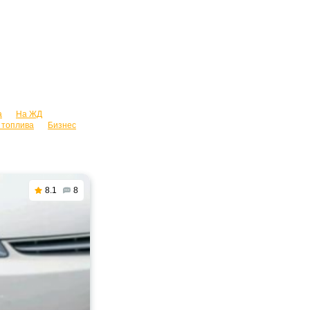
а
На ЖД
 топлива
Бизнес
8.1
8