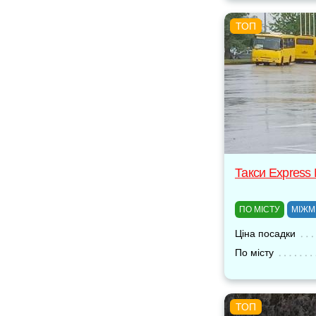
Такси Express
ПО МІСТУ
МІЖМ
Ціна посадки
По місту