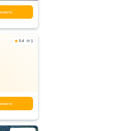
мовити
5.4
1
мовити