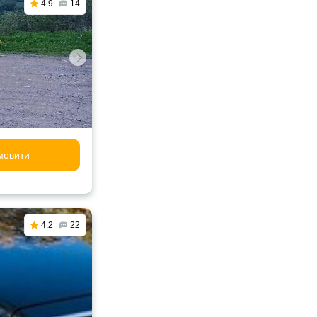
4.9
14
мовити
4.2
22