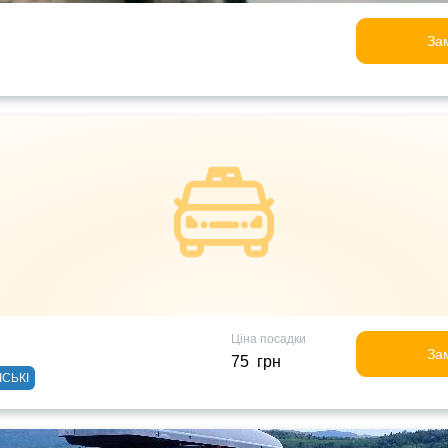
За
Ціна посадки
За
75 грн
ІСЬКІ