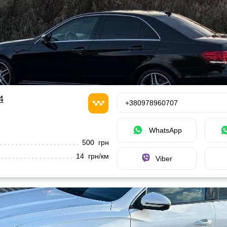
4
+380978960707
WhatsApp
500 грн
14 грн/км
Viber