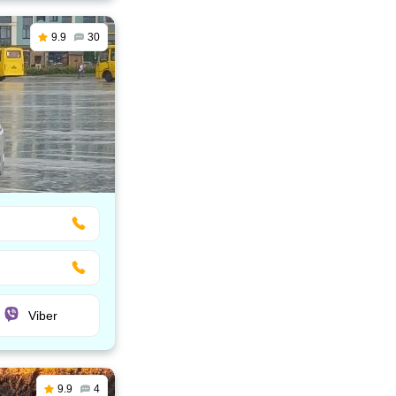
9.9
30
Viber
9.9
4