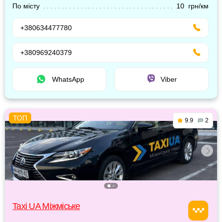
По місту
10 грн/км
+380634477780
+380969240379
WhatsApp
Viber
9.9
2
Taxi UA Міжміське