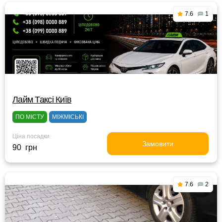
7.6
1
Лайм Таксі Київ
ПО МІСТУ
МІЖМІСЬКІ
Ціна посадки
Замовити
90 грн
7.6
2