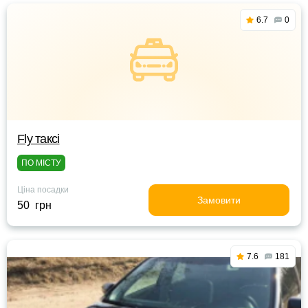
6.7
0
Fly таксі
ПО МІСТУ
Ціна посадки
Замовити
50 грн
7.6
181