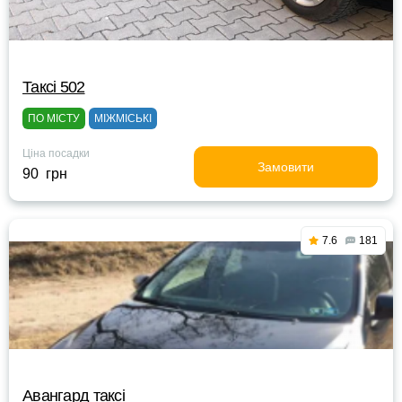
Таксі 502
ПО МІСТУ
МІЖМІСЬКІ
Ціна посадки
Замовити
90 грн
7.6
181
Авангард таксі