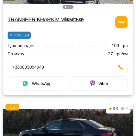
TRANSFER KHARKIV Міжміське
МІЖМІСЬКІ
Ціна посадки
100 грн
По місту
27 грн/км
+380633094949
WhatsApp
Viber
9.9
4