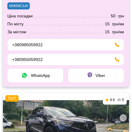
МІЖМІСЬКІ
Ціна посадки
50 грн
По місту
15 грн/км
За містом
15 грн/км
+380985059922
+380955059922
WhatsApp
Viber
9.6
0