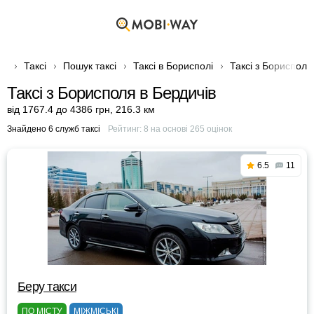
Таксі
Пошук таксі
Таксі в Борисполі
Таксі з Борисполя
Таксі з Борисполя в Бердичів
від 1767.4 до 4386 грн
,
216.3 км
Знайдено 6 служб таксі
Рейтинг:
8
на основі
265
оцінок
6.5
11
Беру такси
ПО МІСТУ
МІЖМІСЬКІ