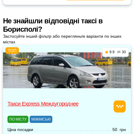
Не знайшли відповідні таксі в
Борисполі?
Застосуйте інший фільтр або перегляньте варіанти по інших
містах
9.9
30
Такси Express Междугороднее
ПО МІСТУ
МІЖМІСЬКІ
Ціна посадки
50 грн