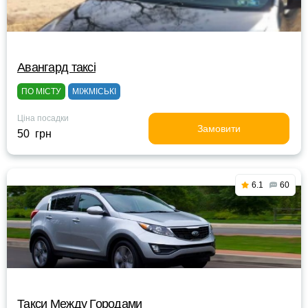
Авангард таксі
ПО МІСТУ
МІЖМІСЬКІ
Ціна посадки
Замовити
50 грн
6.1
60
Такси Между Городами