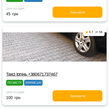
Ціна посадки
Замовити
45 грн
6.7
58
Таксі Ірпінь +380671737467
ПО МІСТУ
МІЖМІСЬКІ
Ціна посадки
Замовити
100 грн