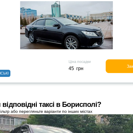
Ціна посадки
За
45 грн
ІСЬКІ
відповідні таксі в Борисполі?
ільтр або перегляньте варіанти по інших містах