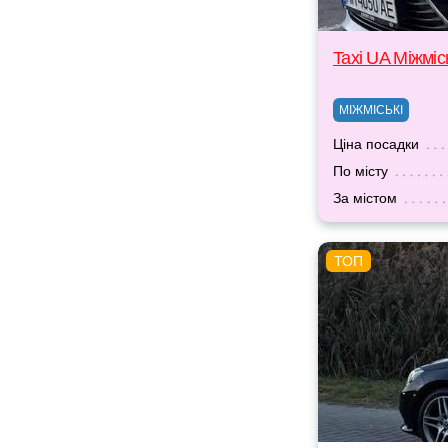
Taxi UA Міжміс
МІЖМІСЬКІ
Ціна посадки
По місту
За містом