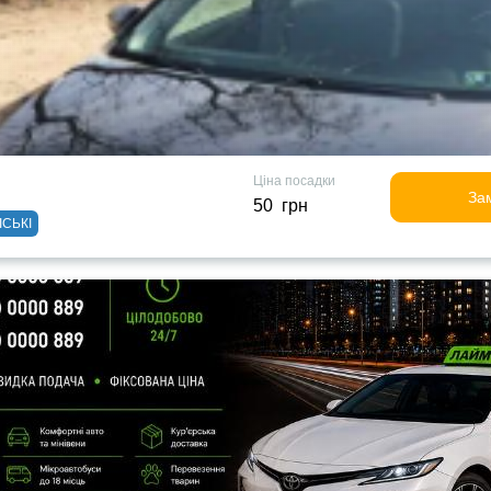
Ціна посадки
За
50 грн
ІСЬКІ