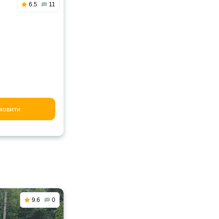
6.5
11
мовити
9.6
0