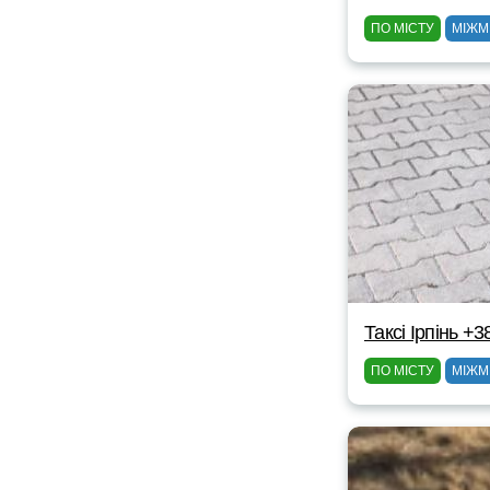
ПО МІСТУ
МІЖМ
Таксі Ірпінь +
ПО МІСТУ
МІЖМ