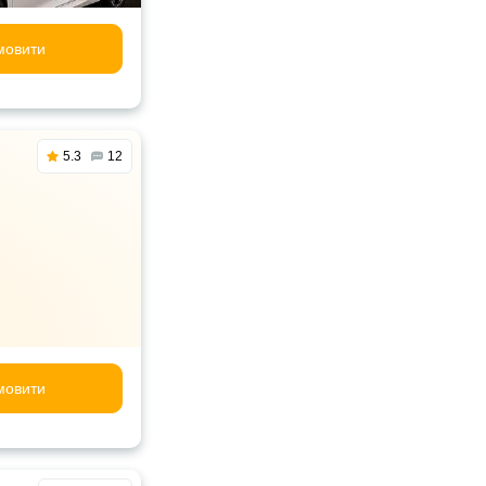
мовити
5.3
12
мовити