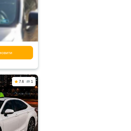
мовити
7.6
1