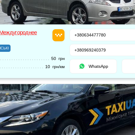
 Междугороднее
+380634477780
ІСЬКІ
+380969240379
50 грн
WhatsApp
10 грн/км