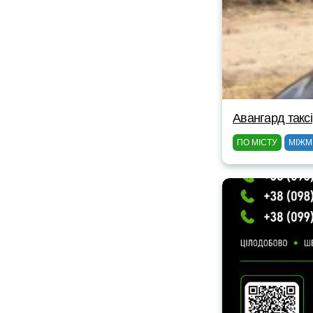
Авангард таксі
ПО МІСТУ
МІЖМ