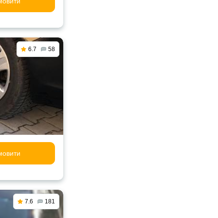
мовити
6.7
58
мовити
7.6
181