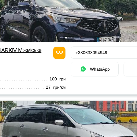
ARKIV Міжміське
+380633094949
WhatsApp
100 грн
27 грн/км