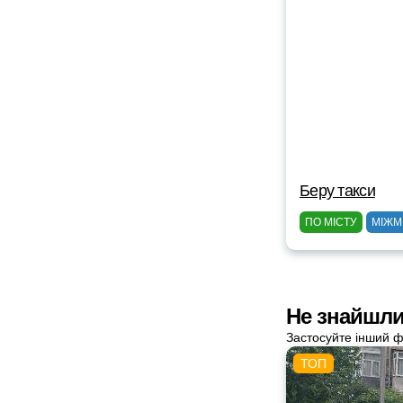
Беру такси
ПО МІСТУ
МІЖМ
Не знайшли 
Застосуйте інший ф