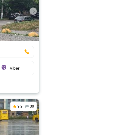
Viber
9.9
30