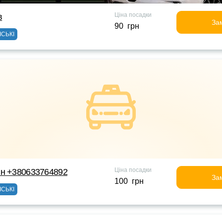
Ціна посадки
в
За
90 грн
ІСЬКІ
Ціна посадки
йн +380633764892
За
100 грн
ІСЬКІ