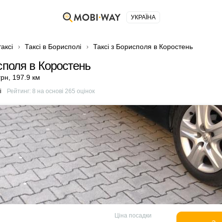
УКРАЇНА
аксі
Таксі в Борисполі
Таксі з Борисполя в Коростень
споля в Коростень
грн
,
197.9 км
і
Рейтинг:
8
на основі
265
оцінок
Ціна посадки