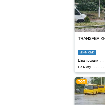
TRANSFER KH
МІЖМІСЬКІ
Ціна посадки
По місту