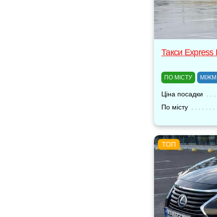
Такси Express
ПО МІСТУ
МІЖМ
Ціна посадки
По місту