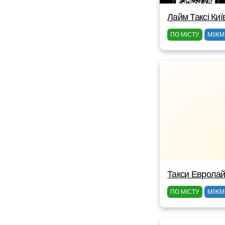
Лайм Таксі Киї
ПО МІСТУ
МІЖМ
Такси Еврола
ПО МІСТУ
МІЖМ