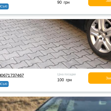
За
90 грн
ІСЬКІ
Ціна посадки
380671737467
За
100 грн
ІСЬКІ