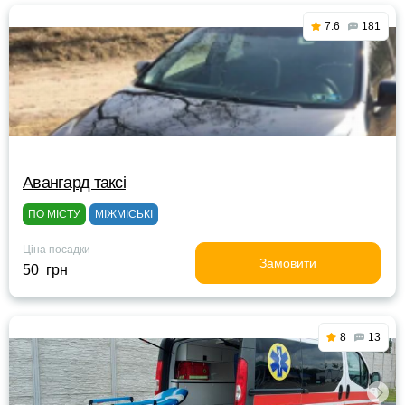
7.6
181
Авангард таксі
ПО МІСТУ
МІЖМІСЬКІ
Ціна посадки
Замовити
50 грн
8
13