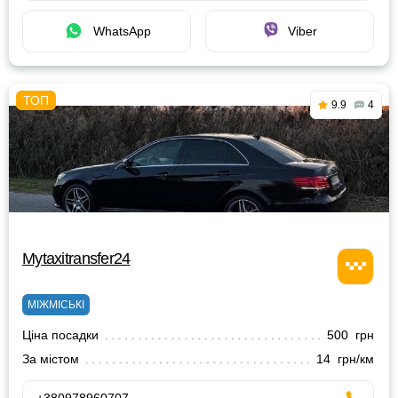
WhatsApp
Viber
9.9
4
Mytaxitransfer24
МІЖМІСЬКІ
Ціна посадки
500 грн
За містом
14 грн/км