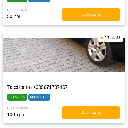
Ціна посадки
Замовити
50 грн
6.7
58
Таксі Ірпінь +380671737467
ПО МІСТУ
МІЖМІСЬКІ
Ціна посадки
Замовити
100 грн