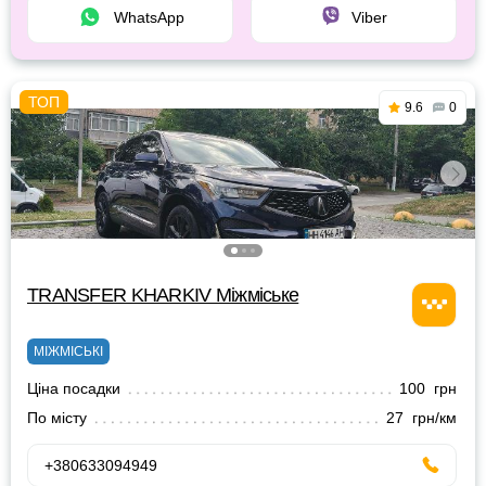
WhatsApp
Viber
9.6
0
TRANSFER KHARKIV Міжміське
МІЖМІСЬКІ
Ціна посадки
100 грн
По місту
27 грн/км
+380633094949