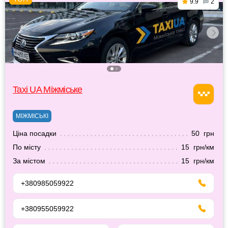
9.9
2
Taxi UA Міжміське
МІЖМІСЬКІ
Ціна посадки
50 грн
По місту
15 грн/км
За містом
15 грн/км
+380985059922
+380955059922