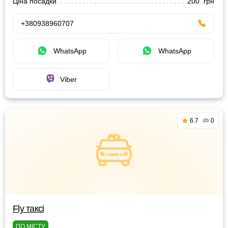
Ціна посадки
200 грн
+380938960707
WhatsApp
WhatsApp
Viber
6.7
0
Fly таксі
ПО МІСТУ