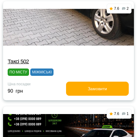
7.6
2
Таксі 502
ПО МІСТУ
МІЖМІСЬКІ
Ціна посадки
Замовити
90 грн
7.6
1