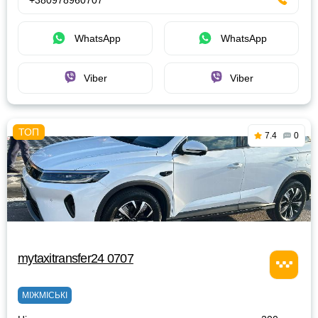
+380978960707
WhatsApp
WhatsApp
Viber
Viber
7.4
0
mytaxitransfer24 0707
МІЖМІСЬКІ