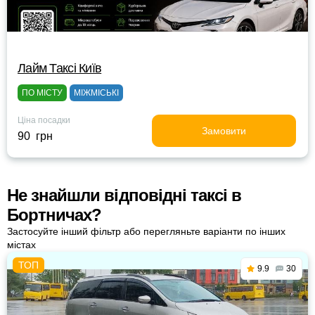
Лайм Таксі Київ
ПО МІСТУ
МІЖМІСЬКІ
Ціна посадки
Замовити
90 грн
Не знайшли відповідні таксі в
Бортничах?
Застосуйте інший фільтр або перегляньте варіанти по інших
містах
9.9
30