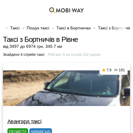
Таксі
Пошук таксі
Таксі в Бортничах
Таксі з Бортничів 
Таксі з Бортничів в Рівне
від 3497 до 6974 грн
,
345.7 км
Знайдено 4 служби таксі
Рейтинг:
8
на основі
242
оцінок
7.6
181
Авангард таксі
ПО МІСТУ
МІЖМІСЬКІ