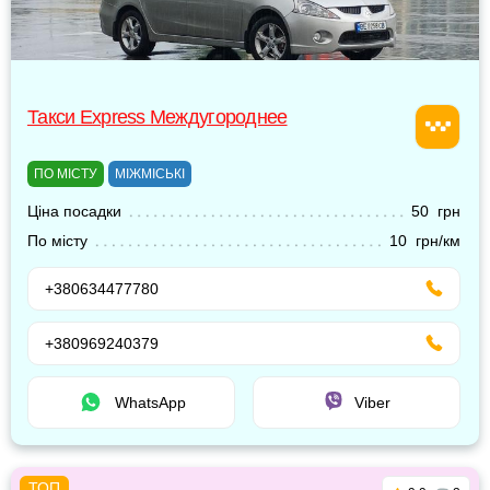
Такси Express Междугороднее
ПО МІСТУ
МІЖМІСЬКІ
Ціна посадки
50 грн
По місту
10 грн/км
+380634477780
+380969240379
WhatsApp
Viber