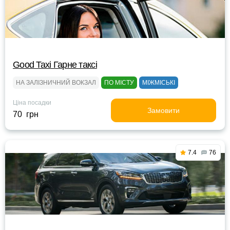
Good Taxi Гарне таксi
НА ЗАЛІЗНИЧНИЙ ВОКЗАЛ
ПО МІСТУ
МІЖМІСЬКІ
Ціна посадки
Замовити
70 грн
7.4
76