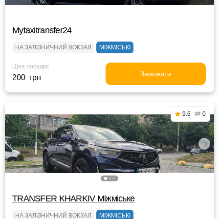
Mytaxitransfer24
НА ЗАЛІЗНИЧНИЙ ВОКЗАЛ
МІЖМІСЬКІ
Ціна посадки
Замовити
200 грн
9.6
0
TRANSFER KHARKIV Міжміське
НА ЗАЛІЗНИЧНИЙ ВОКЗАЛ
МІЖМІСЬКІ