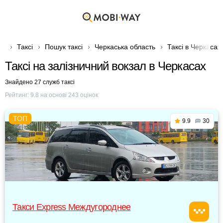
Таксі
Пошук таксі
Черкаська область
Таксі в Черкасах
Таксі на залізничний вокзал в Черкасах
Знайдено 27 служб таксі
Рейтинг:
9.8
на основі
243
оцінок
9.9
30
Такси Express Междугороднее