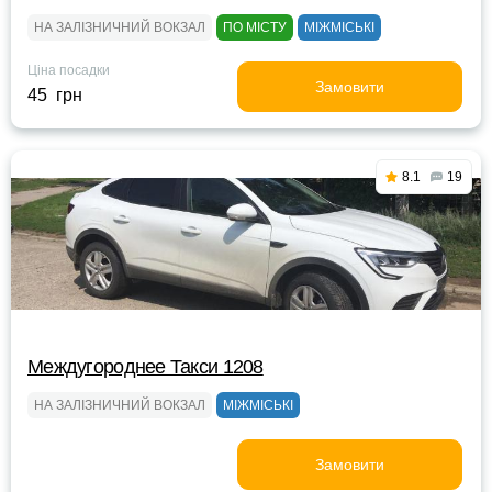
НА ЗАЛІЗНИЧНИЙ ВОКЗАЛ
ПО МІСТУ
МІЖМІСЬКІ
Ціна посадки
Замовити
45 грн
8.1
19
Междугороднее Такси 1208
НА ЗАЛІЗНИЧНИЙ ВОКЗАЛ
МІЖМІСЬКІ
Замовити