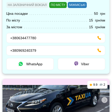
НА ЗАЛІЗНИЧНИЙ ВОКЗАЛ
ПО МІСТУ
МІЖМІСЬКІ
Ціна посадки
50 грн
По місту
15 грн/км
За містом
15 грн/км
+380634477780
+380969240379
WhatsApp
Viber
9.9
2