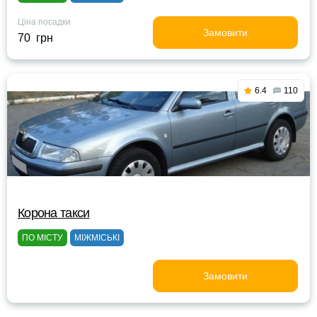
Ціна посадки
Замовити
70 грн
6.4
110
Корона такси
ПО МІСТУ
МІЖМІСЬКІ
Замовити