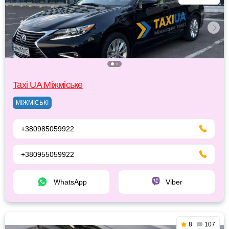
Taxi UA Міжміське
МІЖМІСЬКІ
+380985059922
+380955059922
WhatsApp
Viber
8
107