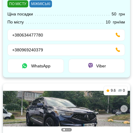
ПО МІСТУ
МІЖМІСЬКІ
Ціна посадки
50 грн
По місту
10 грн/км
+380634477780
+380969240379
WhatsApp
Viber
9.6
0