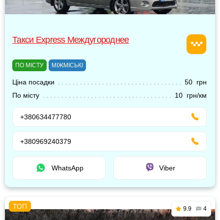
Такси Express Междугороднее
ПО МІСТУ
МІЖМІСЬКІ
Ціна посадки
50 грн
По місту
10 грн/км
+380634477780
+380969240379
WhatsApp
Viber
9.9
4