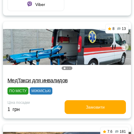
Viber
8
13
МедТакси для инвалидов
ПО МІСТУ
МІЖМІСЬКІ
Ціна посадки
Замовити
1 грн
7.6
181