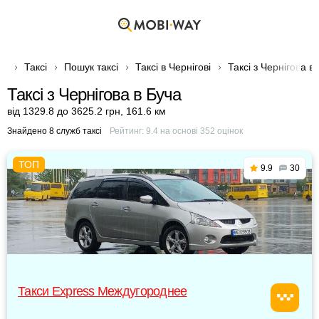
Таксі
Пошук таксі
Таксі в Чернігові
Таксі з Чернігова в
Таксі з Чернігова в Буча
від 1329.8 до 3625.2 грн
,
161.6 км
Знайдено 8 служб таксі
Рейтинг:
9.4
на основі
352
оцінок
9.9
30
Такси Express Междугороднее