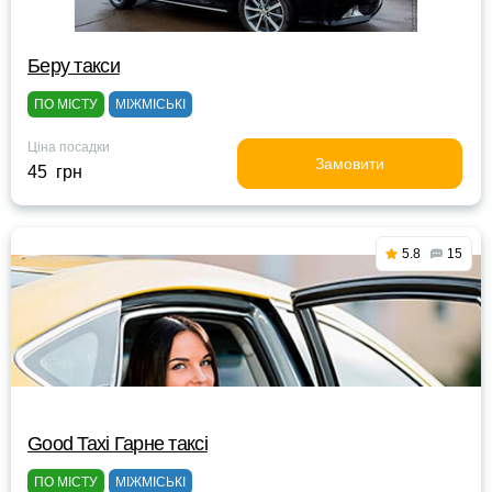
Беру такси
ПО МІСТУ
МІЖМІСЬКІ
Ціна посадки
Замовити
45 грн
5.8
15
Good Taxi Гарне таксi
ПО МІСТУ
МІЖМІСЬКІ