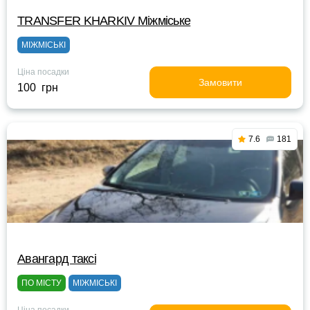
TRANSFER KHARKIV Міжміське
МІЖМІСЬКІ
Ціна посадки
Замовити
100 грн
7.6
181
Авангард таксі
ПО МІСТУ
МІЖМІСЬКІ