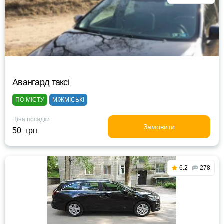
Авангард таксі
ПО МІСТУ
МІЖМІСЬКІ
Ціна посадки
Замовити
50 грн
6.2
278