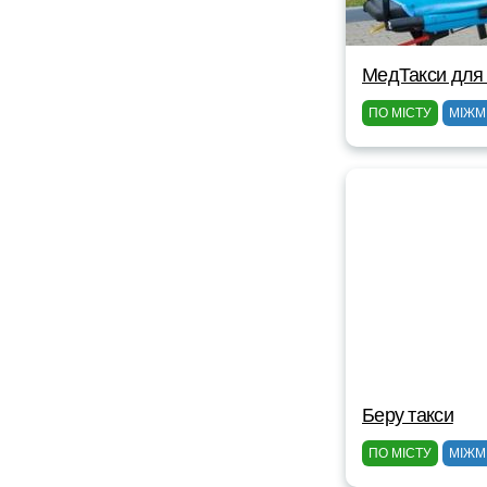
МедТакси для
ПО МІСТУ
МІЖМ
Беру такси
ПО МІСТУ
МІЖМ