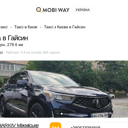
УКРАЇНА
аксі
Таксі в Києві
Таксі з Києва в Гайсин
а в Гайсин
грн
,
278.6 км
сі
Рейтинг:
9.4
на основі
386
оцінок
ARKIV Міжміське
+380633094949