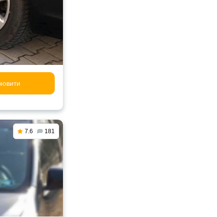
мовити
7.6
181