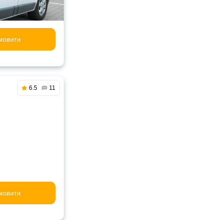
мовити
6.5
11
мовити