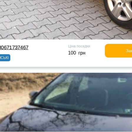
Ціна посадки
380671737467
За
100 грн
ІСЬКІ