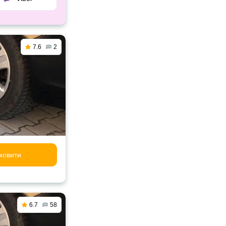
7.6
2
мовити
6.7
58