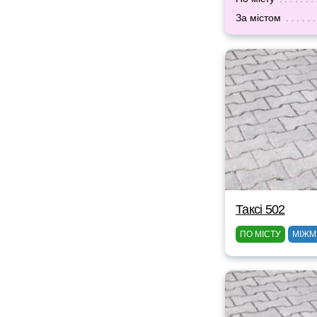
За містом
Таксі 502
ПО МІСТУ
МІЖМ