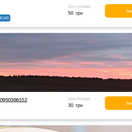
Ціна посадки
За
50 грн
ІСЬКІ
Ціна посадки
д 0950386152
За
30 грн