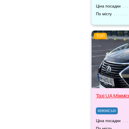
Ціна посадки
По місту
Taxi UA Міжміс
МІЖМІСЬКІ
Ціна посадки
По місту