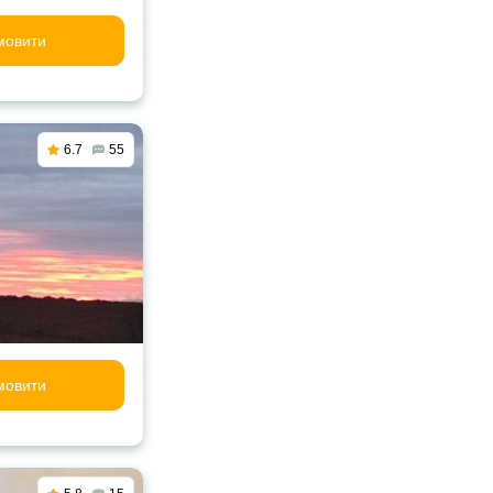
мовити
6.7
55
мовити