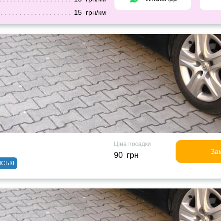
15 грн/км
Ціна посадки
За
90 грн
ІСЬКІ