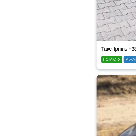
Таксі Ірпінь +
ПО МІСТУ
МІЖМ