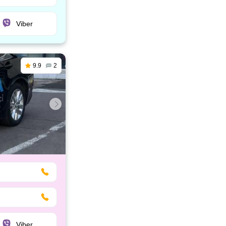
Viber
9.9
2
Viber