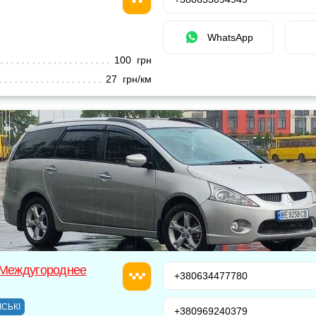
WhatsApp
100 грн
27 грн/км
 Междугороднее
+380634477780
ІСЬКІ
+380969240379