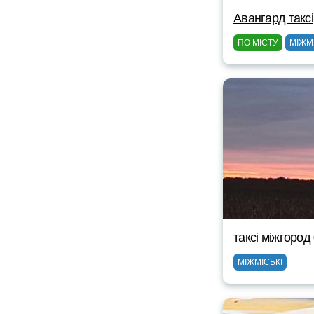
Авангард таксі
ПО МІСТУ
МІЖМ
таксі міжгоро
МІЖМІСЬКІ