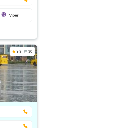
Viber
9.9
30