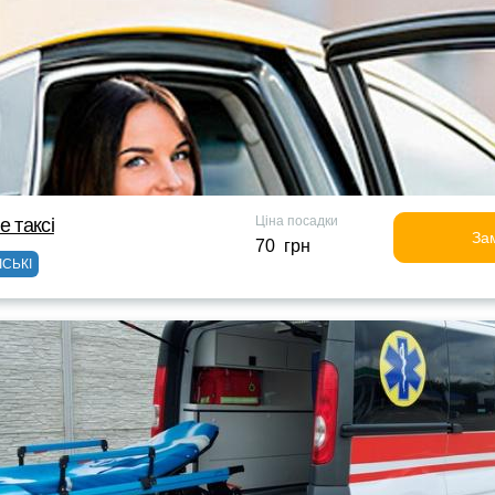
Ціна посадки
е таксi
За
70 грн
ІСЬКІ