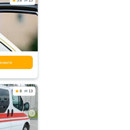
5.8
15
мовити
8
13