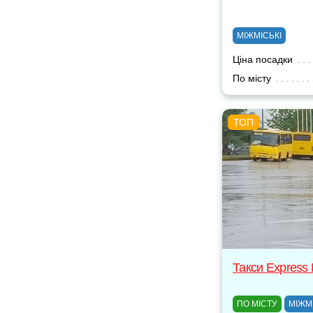
МІЖМІСЬКІ
Ціна посадки
По місту
Такси Express
ПО МІСТУ
МІЖМ