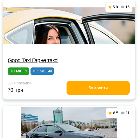
5.8
15
Good Taxi Гарне таксi
ПО МІСТУ
МІЖМІСЬКІ
Ціна посадки
Замовити
70 грн
6.5
11