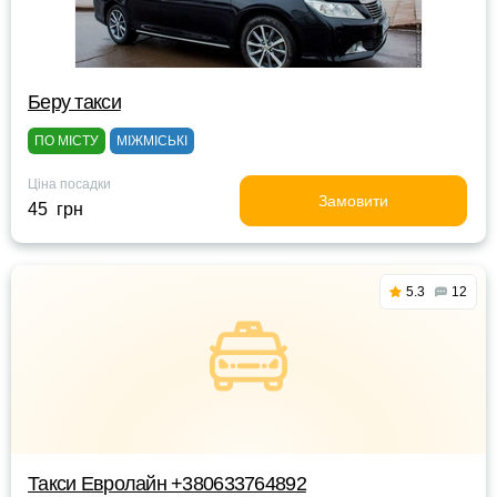
Беру такси
ПО МІСТУ
МІЖМІСЬКІ
Ціна посадки
Замовити
45 грн
5.3
12
Такси Евролайн +380633764892