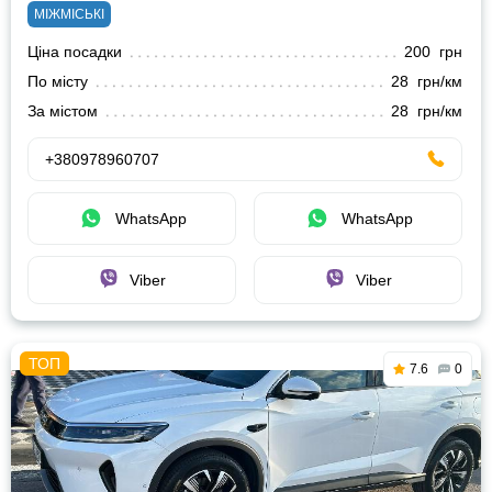
МІЖМІСЬКІ
Ціна посадки
200 грн
По місту
28 грн/км
За містом
28 грн/км
+380978960707
WhatsApp
WhatsApp
Viber
Viber
7.6
0