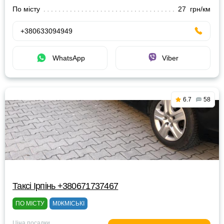
По місту
27 грн/км
+380633094949
WhatsApp
Viber
6.7
58
Таксі Ірпінь +380671737467
ПО МІСТУ
МІЖМІСЬКІ
Ціна посадки