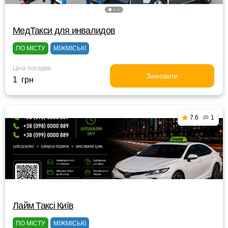
МедТакси для инвалидов
ПО МІСТУ
МІЖМІСЬКІ
Ціна посадки
Замовити
1 грн
7.6
1
Лайм Таксі Київ
ПО МІСТУ
МІЖМІСЬКІ