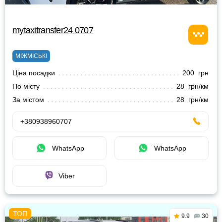
mytaxitransfer24 0707
МІЖМІСЬКІ
Ціна посадки
200 грн
По місту
28 грн/км
За містом
28 грн/км
+380938960707
WhatsApp
WhatsApp
Viber
9.9
30