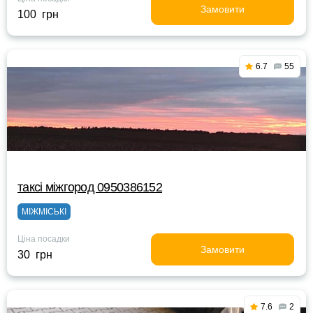
Замовити
100 грн
6.7
55
таксі міжгород 0950386152
МІЖМІСЬКІ
Ціна посадки
Замовити
30 грн
7.6
2