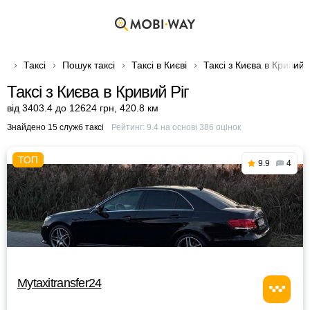
Таксі
Пошук таксі
Таксі в Києві
Таксі з Києва в Кривий 
Таксі з Києва в Кривий Ріг
від 3403.4 до 12624 грн
,
420.8 км
Знайдено 15 служб таксі
Рейтинг:
9.4
на основі
386
оцінок
9.9
4
Mytaxitransfer24