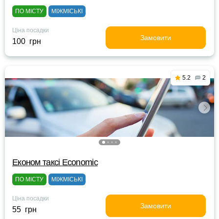
ПО МІСТУ
МІЖМІСЬКІ
Ціна посадки
Замовити
100 грн
5.2
2
Eконом таксі Economic
ПО МІСТУ
МІЖМІСЬКІ
Ціна посадки
Замовити
55 грн