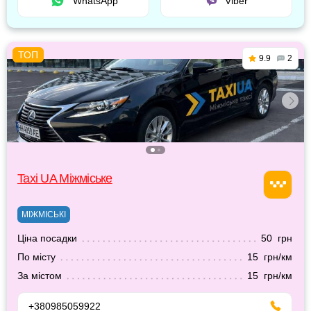
WhatsApp
Viber
9.9
2
Taxi UA Міжміське
МІЖМІСЬКІ
Ціна посадки
50 грн
По місту
15 грн/км
За містом
15 грн/км
+380985059922