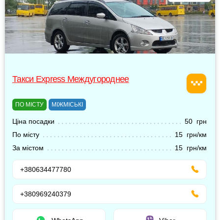
Такси Express Междугороднее
ПО МІСТУ
МІЖМІСЬКІ
Ціна посадки
50 грн
По місту
15 грн/км
За містом
15 грн/км
+380634477780
+380969240379