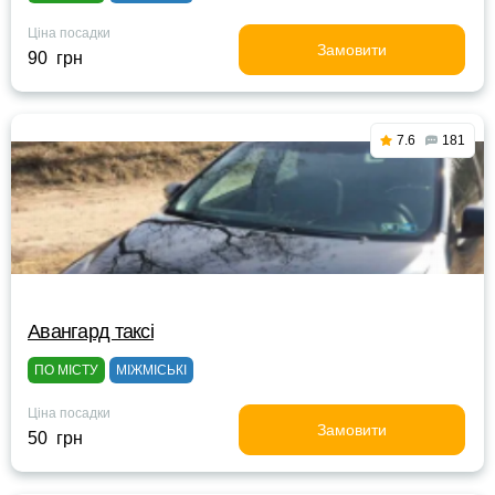
Ціна посадки
Замовити
90 грн
7.6
181
Авангард таксі
ПО МІСТУ
МІЖМІСЬКІ
Ціна посадки
Замовити
50 грн