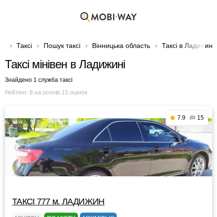
Таксі
Пошук таксі
Вінницька область
Таксі в Ладижині
Таксі мінівен в Ладижині
Знайдено 1 служба таксі
Рейтинг:
8
на основі
15
оцінок
7.9
15
ТАКСІ 777 м. ЛАДИЖИН