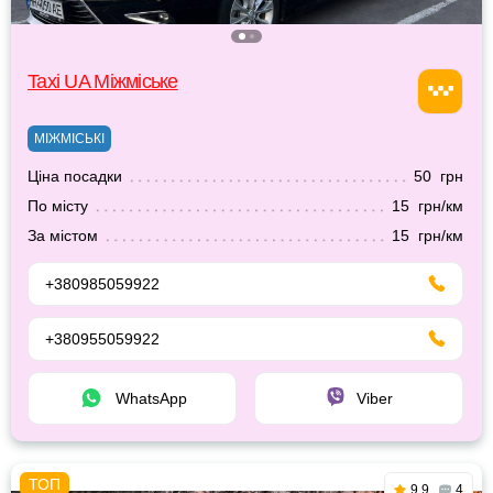
Taxi UA Міжміське
МІЖМІСЬКІ
Ціна посадки
50 грн
По місту
15 грн/км
За містом
15 грн/км
+380985059922
+380955059922
WhatsApp
Viber
9.9
4