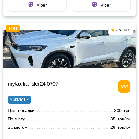
Viber
Viber
7.6
0
mytaxitransfer24 0707
МІЖМІСЬКІ
Ціна посадки
200 грн
По місту
35 грн/км
За містом
28 грн/км