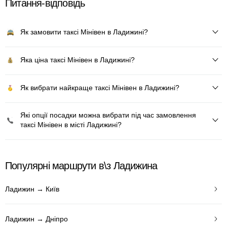
Питання-відповідь
Як замовити таксі Мінівен в Ладижині?
Яка ціна таксі Мінівен в Ладижині?
Як вибрати найкраще таксі Мінівен в Ладижині?
Які опції посадки можна вибрати під час замовлення
таксі Мінівен в місті Ладижині?
Популярні маршрути в\з Ладижина
Ладижин → Київ
Ладижин → Дніпро