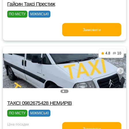
Гайсин Таксі Престиж
ПО МІСТУ
МІЖМІСЬКІ
Замовити
4.8
10
ТАКСІ 0982675428 НЕМИРІВ
ПО МІСТУ
МІЖМІСЬКІ
Ціна посадки
Замовити