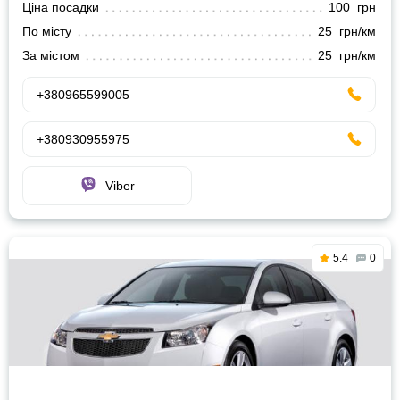
Ціна посадки
100 грн
По місту
25 грн/км
За містом
25 грн/км
+380965599005
+380930955975
Viber
5.4
0