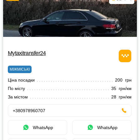
Mytaxitransfer24
МІЖМІСЬКІ
Ціна посадки
200 грн
По місту
35 грн/км
За містом
28 грн/км
+380978960707
WhatsApp
WhatsApp