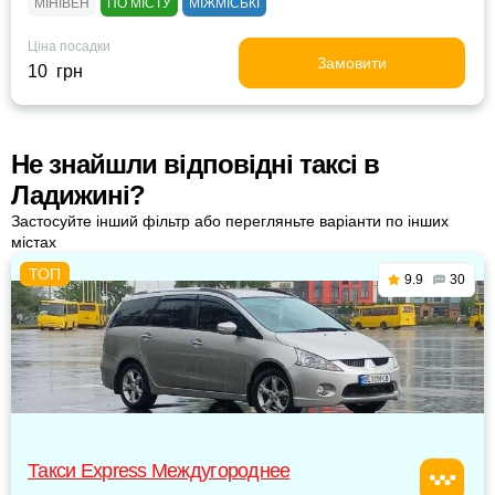
МІНІВЕН
ПО МІСТУ
МІЖМІСЬКІ
Ціна посадки
Замовити
10 грн
Не знайшли відповідні таксі в
Ладижині?
Застосуйте інший фільтр або перегляньте варіанти по інших
містах
9.9
30
Такси Express Междугороднее