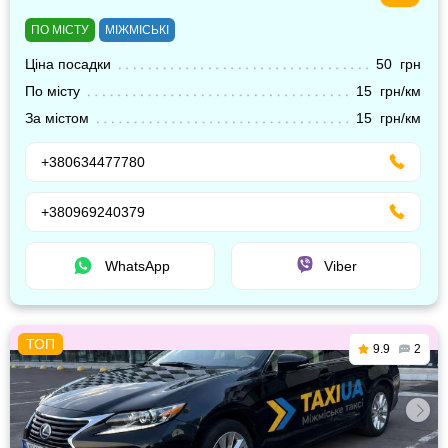
ПО МІСТУ
МІЖМІСЬКІ
Ціна посадки
50 грн
По місту
15 грн/км
За містом
15 грн/км
+380634477780
+380969240379
WhatsApp
Viber
9.9
2