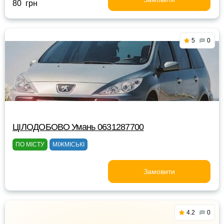
80 грн
5
0
ЦІЛОДОБОВО Умань 0631287700
ПО МІСТУ
МІЖМІСЬКІ
Замовити
4.2
0