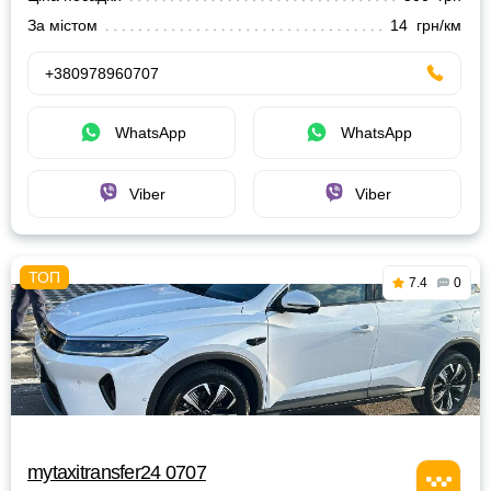
За містом
14 грн/км
+380978960707
WhatsApp
WhatsApp
Viber
Viber
7.4
0
mytaxitransfer24 0707