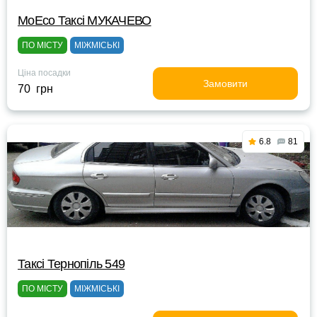
МоЕсо Таксі МУКАЧЕВО
ПО МІСТУ
МІЖМІСЬКІ
Ціна посадки
Замовити
70 грн
6.8
81
Таксі Тернопіль 549
ПО МІСТУ
МІЖМІСЬКІ