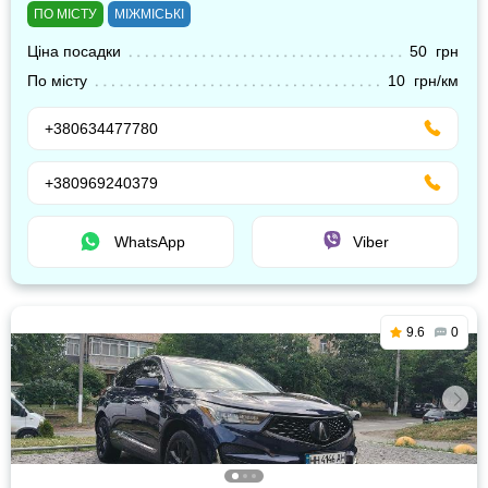
ПО МІСТУ
МІЖМІСЬКІ
Ціна посадки
50 грн
По місту
10 грн/км
+380634477780
+380969240379
WhatsApp
Viber
9.6
0