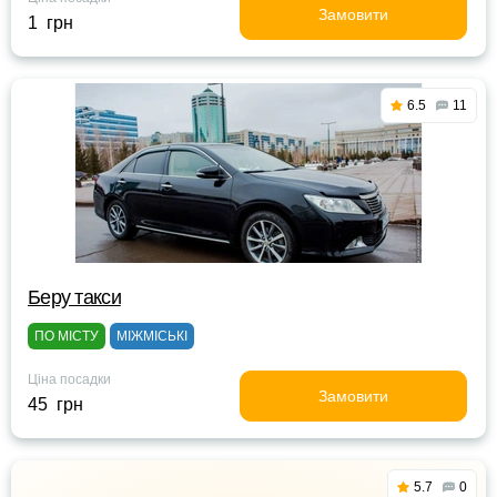
Замовити
1 грн
6.5
11
Беру такси
ПО МІСТУ
МІЖМІСЬКІ
Ціна посадки
Замовити
45 грн
5.7
0