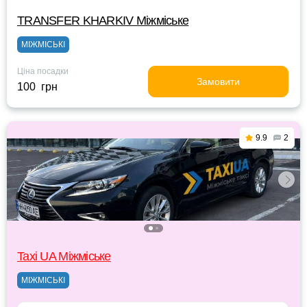
TRANSFER KHARKIV Міжміське
МІЖМІСЬКІ
Ціна посадки
Замовити
100 грн
9.9
2
Taxi UA Міжміське
МІЖМІСЬКІ