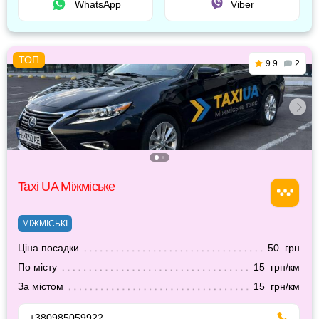
WhatsApp
Viber
9.9
2
Taxi UA Міжміське
МІЖМІСЬКІ
Ціна посадки
50 грн
По місту
15 грн/км
За містом
15 грн/км
+380985059922