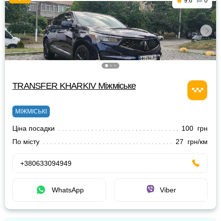
9.6
0
TRANSFER KHARKIV Міжміське
МІЖМІСЬКІ
Ціна посадки
100 грн
По місту
27 грн/км
+380633094949
WhatsApp
Viber