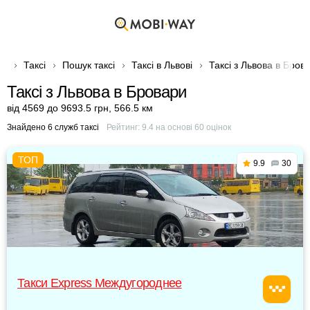
Таксі
Пошук таксі
Таксі в Львові
Таксі з Львова в Бров
Таксі з Львова в Бровари
від 4569 до 9693.5 грн
,
566.5 км
Знайдено 6 служб таксі
Рейтинг:
9.4
на основі
60
оцінок
9.9
30
Такси Express Междугороднее