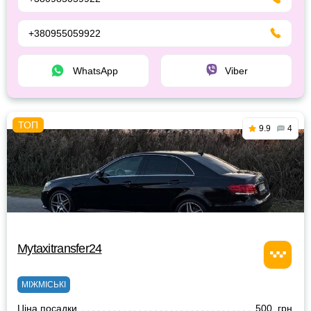
+380955059922
WhatsApp
Viber
9.9
4
Mytaxitransfer24
МІЖМІСЬКІ
Ціна посадки
500 грн