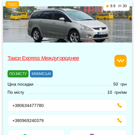
9.9
30
Такси Express Междугороднее
ПО МІСТУ
МІЖМІСЬКІ
Ціна посадки
50 грн
По місту
10 грн/км
+380634477780
+380969240379