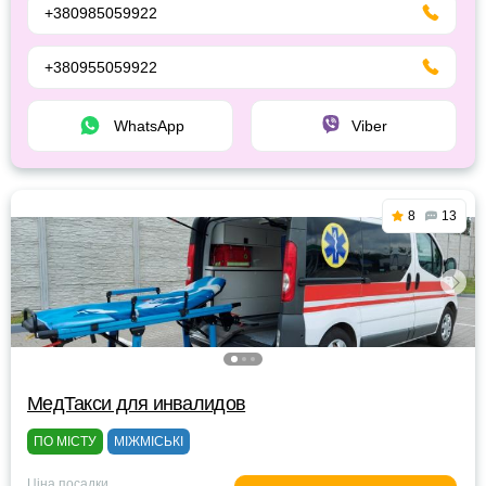
+380985059922
+380955059922
WhatsApp
Viber
8
13
МедТакси для инвалидов
ПО МІСТУ
МІЖМІСЬКІ
Ціна посадки