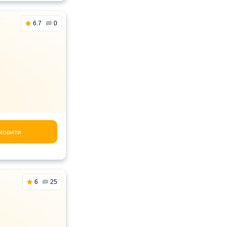
6.7
0
мовити
6
25