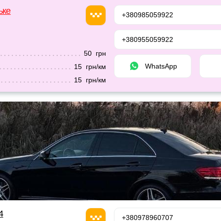
ьке
+380985059922
+380955059922
50 грн
WhatsApp
15 грн/км
15 грн/км
4
+380978960707