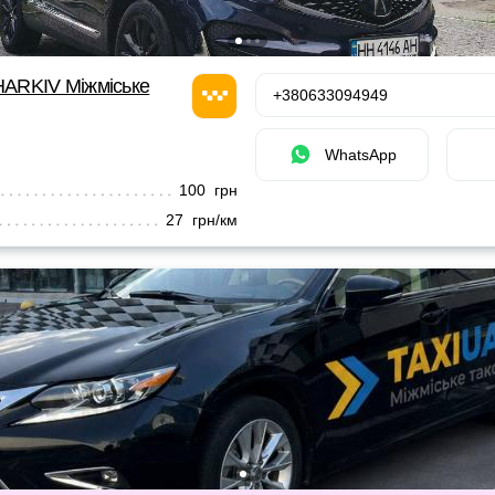
ARKIV Міжміське
+380633094949
WhatsApp
100 грн
27 грн/км