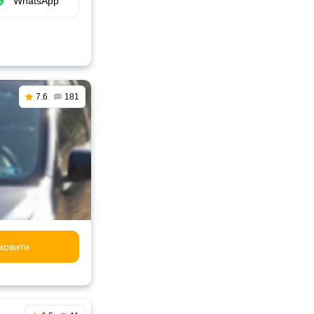
WhatsApp
7.6
181
мовити