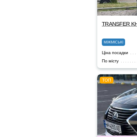
TRANSFER KH
МІЖМІСЬКІ
Ціна посадки
По місту