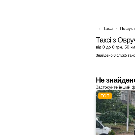
Таксі
Пошук т
Таксі з Овру
від 0 до 0 грн
,
50 к
Знайдено 0 служб такс
Не знайден
Застосуйте інший ф