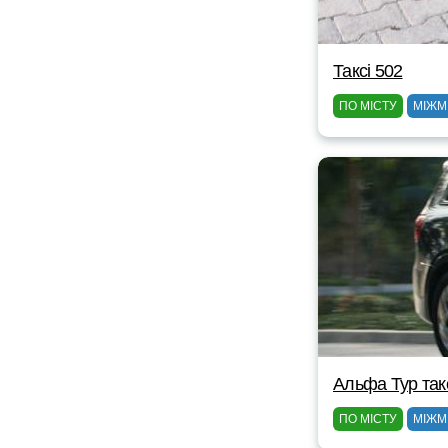
Таксі 502
ПО МІСТУ
МІЖМ
Альфа Тур так
ПО МІСТУ
МІЖМ