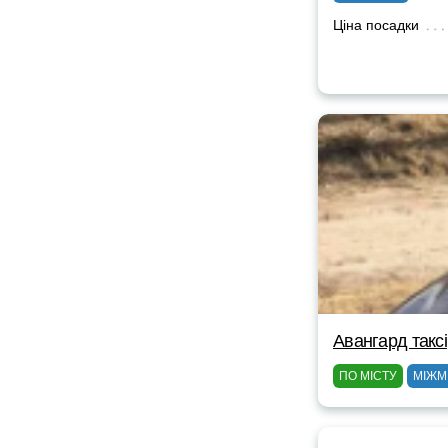
Ціна посадки
Авангард таксі
ПО МІСТУ
МІЖМ