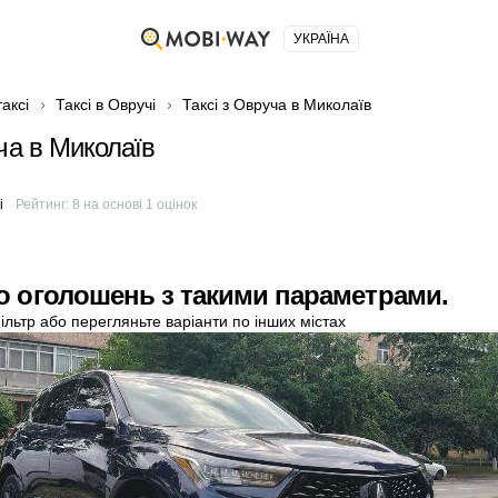
УКРАЇНА
аксі
Таксі в Овручі
Таксі з Овруча в Миколаїв
ча в Миколаїв
м
і
Рейтинг:
8
на основі
1
оцінок
о оголошень з такими параметрами.
ільтр або перегляньте варіанти по інших містах