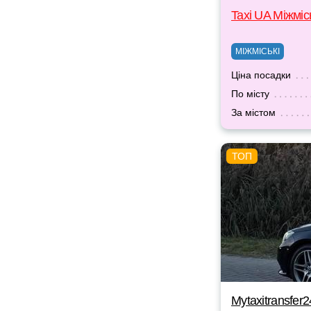
Taxi UA Міжміс
МІЖМІСЬКІ
Ціна посадки
По місту
За містом
Mytaxitransfer2