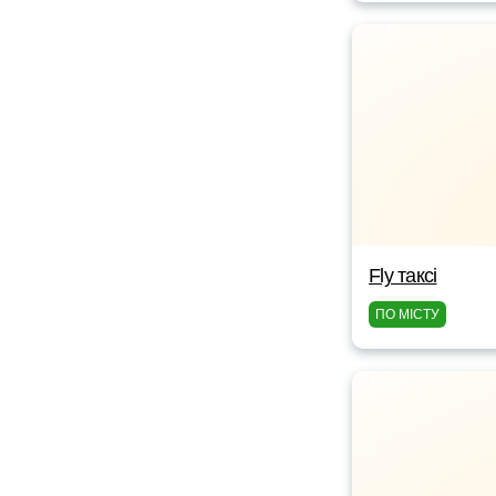
Fly таксі
ПО МІСТУ