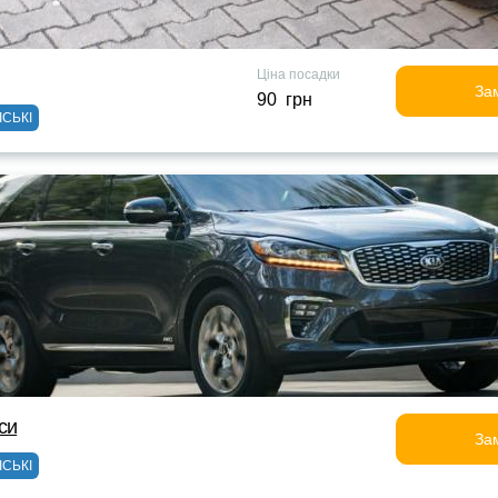
Ціна посадки
За
90 грн
ІСЬКІ
си
За
ІСЬКІ