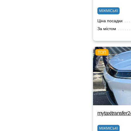
МІЖМІСЬКІ
Ціна посадки
За містом
mytaxitransfer
МІЖМІСЬКІ