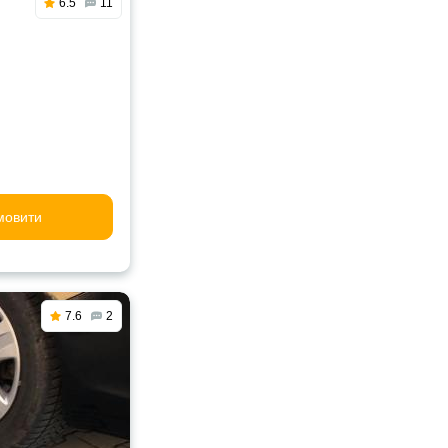
6.5
11
мовити
7.6
2