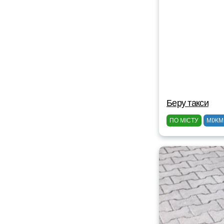
Беру такси
ПО МІСТУ
МІЖМ