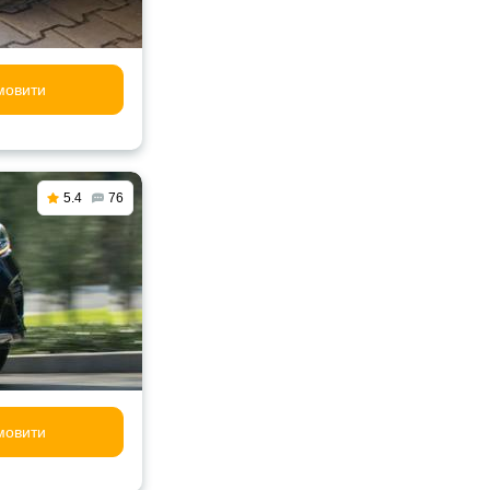
мовити
5.4
76
мовити