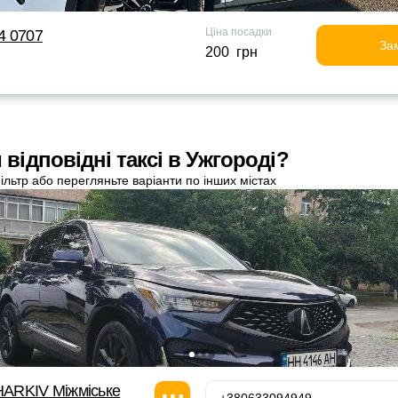
Ціна посадки
24 0707
За
200 грн
відповідні таксі в Ужгороді?
ільтр або перегляньте варіанти по інших містах
ARKIV Міжміське