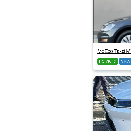
МоЕсо Таксі 
ПО МІСТУ
МІЖМ