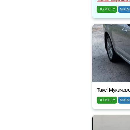
ПО МІСТУ
МІЖМ
Таксі Мукачево 
ПО МІСТУ
МІЖМ