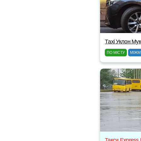
Тaxi Уклон Му
ПО МІСТУ
МІЖМ
Такси Express