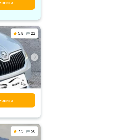
мовити
5.8
22
мовити
7.5
56