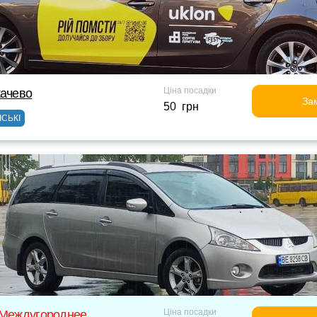
Ціна посадки
качево
За
50 грн
ІСЬКІ
Ціна посадки
 Междугороднее