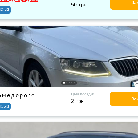
За
50 грн
ІСЬКІ
Ціна посадки
Н е д о р о г о
За
2 грн
ІСЬКІ