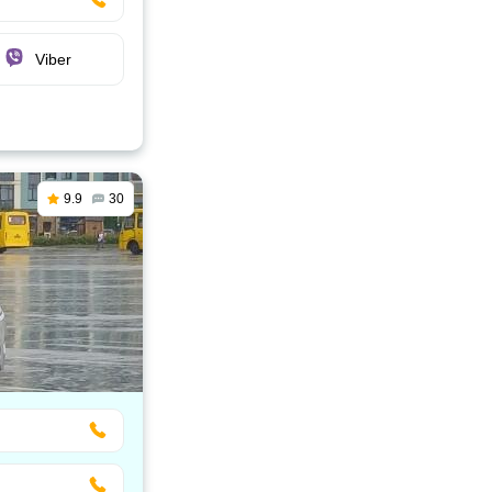
Viber
9.9
30