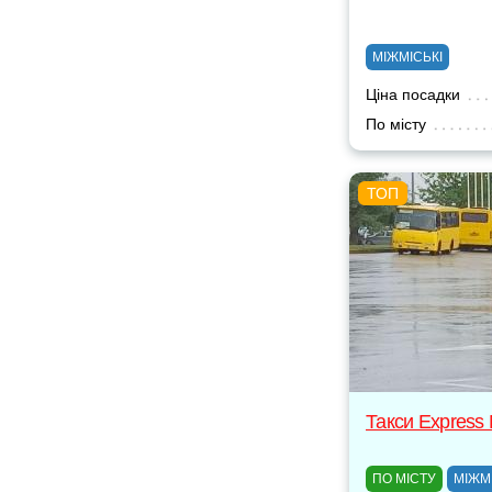
МІЖМІСЬКІ
Ціна посадки
По місту
Такси Express
ПО МІСТУ
МІЖМ