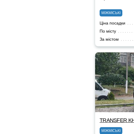
МІЖМІСЬКІ
Ціна посадки
По місту
За містом
TRANSFER KH
МІЖМІСЬКІ