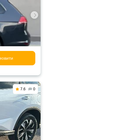
мовити
7.6
0