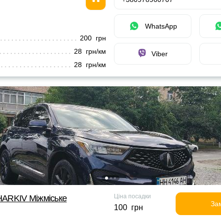
WhatsApp
200 грн
28 грн/км
Viber
28 грн/км
Ціна посадки
ARKIV Міжміське
За
100 грн