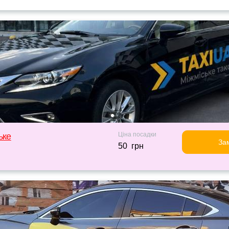
Ціна посадки
ьке
За
50 грн