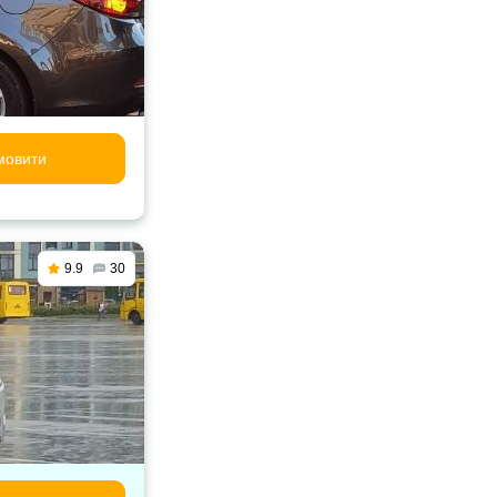
мовити
9.9
30