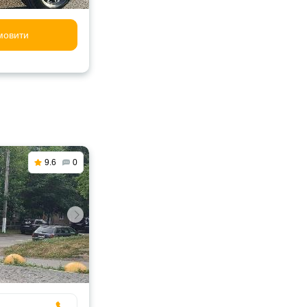
мовити
9.6
0