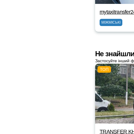
mytaxitransfer
МІЖМІСЬКІ
Не знайшли 
Застосуйте інший ф
TRANSFER KH