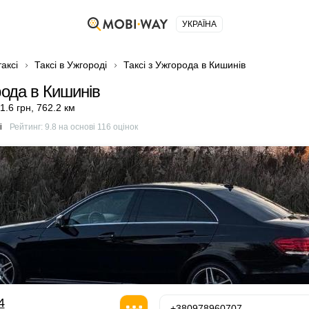
УКРАЇНА
аксі
Таксі в Ужгороді
Таксі з Ужгорода в Кишинів
рода в Кишинів
1.6 грн
,
762.2 км
і
Рейтинг:
9.8
на основі
116
оцінок
4
+380978960707