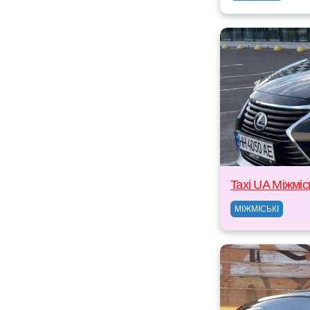
Taxi UA Міжміс
МІЖМІСЬКІ