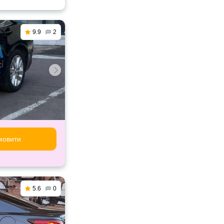
9.9
2
мовити
5.6
0