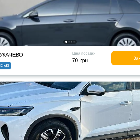
Ціна посадки
МУКАЧЕВО
За
70 грн
ІСЬКІ