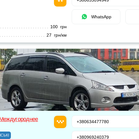
+380633094949
WhatsApp
100 грн
27 грн/км
 Междугороднее
+380634477780
ІСЬКІ
+380969240379