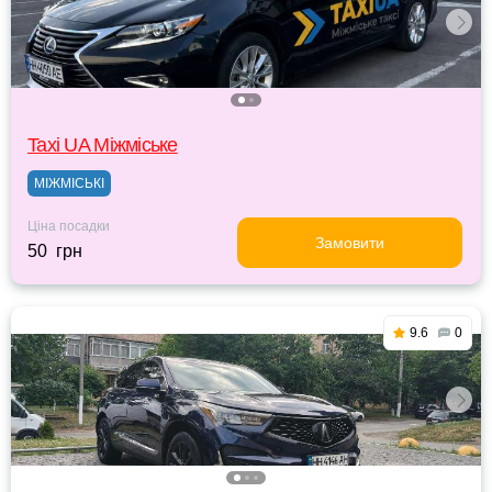
Taxi UA Міжміське
МІЖМІСЬКІ
Ціна посадки
Замовити
50 грн
9.6
0