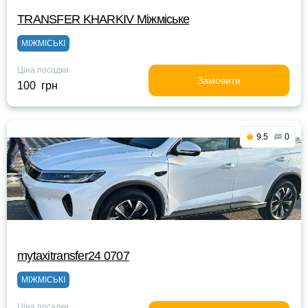
TRANSFER KHARKIV Міжміське
МІЖМІСЬКІ
Ціна посадки
Замовити
100 грн
9.5
0
mytaxitransfer24 0707
МІЖМІСЬКІ
Ціна посадки