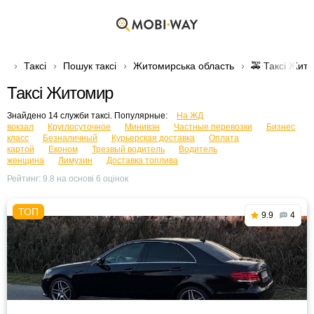
Таксі
Пошук таксі
Житомирська область
🚕 Таксі Жит
Таксі Житомир
Знайдено 14 служби таксі. Популярные:
На ЖД
вокзал
Круглосуточное
Минивэн
Частные перевозки
Бизнес
класс
Безналичный
Курьерская доставка
Оплата
картой
Економ
Трезвый водитель
Водитель
женщина
Лимузин
Доставка топлива
Рейтинг:
9.8
на основі
6
оцінок
9.9
4