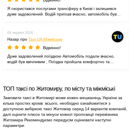
Відмінно!
Я скористався послугами трансферу в Києві і залишився
дуже задоволений. Водій приїхав вчасно, автомобіль був
чистим і комфортним. Особливо порадувало ввічливе
ставлення та готовність допомогти з багажем. Рекомендую
всім, хто хоче уникнути зайвих клопотів!
06 червня 2026
Назар про
Taxi UA Міжміське
Відмінно!
Дуже задоволений поїздкою Автомобіль подали вчасно,
водій був ввічливим , Поїздка пройшла комфортно та
безпечно. Рекомендую цю службу
ТОП таксі по Житомиру, по місту та міжміські
Замовити таксі в Житомирі може кожен мешканець України за
кілька простих кроків. всього, необхідно ознайомитися з
доступною вибіркою таксі Житомир серед 14 варіантів компаній,
далі оцінити плюси та мінуси кожної пропозиції перевізника
Житомира Рекомендуємо передусім оцінювати наступні
параметри: