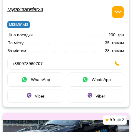
Mytaxitransfer24
МІЖМІСЬКІ
Ціна посадки
200 грн
По місту
35 грн/км
За містом
28 грн/км
+380978960707
WhatsApp
WhatsApp
Viber
Viber
9.9
2