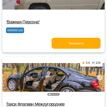
"Важная Персона"
МІЖМІСЬКІ
Замовити
3.4
124
Такси Флагман Междугороднее