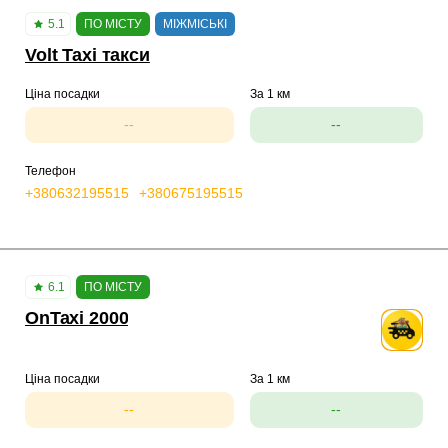
5.1
ПО МІСТУ
МІЖМІСЬКІ
Volt Taxi такси
Ціна посадки
За 1 км
--
--
Телефон
+380632195515
+380675195515
6.1
ПО МІСТУ
OnTaxi 2000
Ціна посадки
За 1 км
--
--