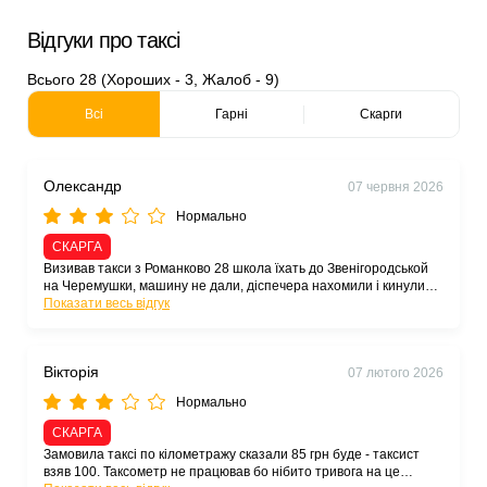
Відгуки про таксі
Всього 28 (Хороших - 3, Жалоб - 9)
Всі
Гарні
Скарги
Олександр
07 червня 2026
Нормально
СКАРГА
Визивав такси з Романково 28 школа їхать до Звенігородськой
на Черемушки, машину не дали, діспечера нахомили і кинули
Показати весь відгук
слухавку Дану службу таксі не рекомендую ні за що
Вікторія
07 лютого 2026
Нормально
СКАРГА
Замовила таксі по кілометражу сказали 85 грн буде - таксист
взяв 100. Таксометр не працював бо нібито тривога на це