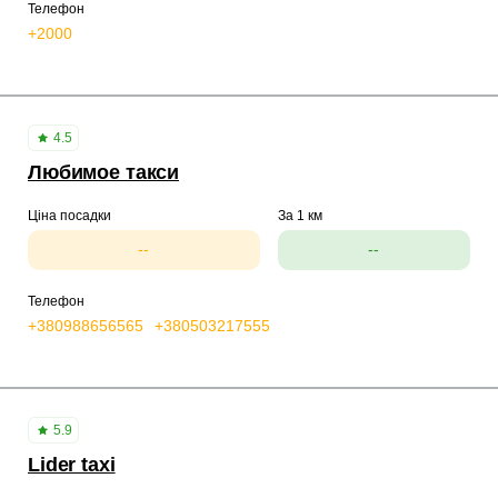
Телефон
+2000
4.5
Любимое такси
Ціна посадки
За 1 км
--
--
Телефон
+380988656565
+380503217555
5.9
Lider taxi