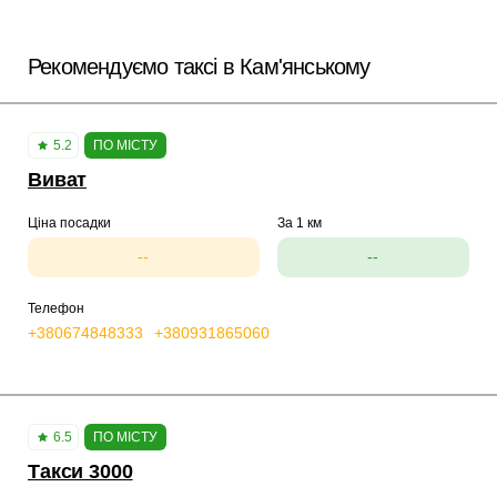
Рекомендуємо таксі в Кам'янському
5.2
ПО МІСТУ
Виват
Ціна посадки
За 1 км
--
--
Телефон
+380674848333
+380931865060
6.5
ПО МІСТУ
Такси 3000