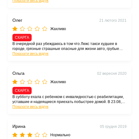
впливає сказала оператор. Попросила зясувати причину
Показати весь відгук
вартості проїзду - обіцяли передзвонити((( але Не раджу
Олег
21 лютого 2021
Жахливо
СКАРГА
В очередной раз убеждаюсь в том что Люкс такси худшее в
городе, грязные страшные опасные для жизни авто, грубые
ОПЕРАТОРЫ, клиентоориентированность нулевая(
Показати весь відгук
Ольга
02 вересня 2020
Жахливо
СКАРГА
В субботу ехала с ребенком с инвалидностью с реабилитации,
уставшие и надеящиеся приехать побыстрее домой. В 23.08,
приехав на ж.д. вокзал, попыталась вызвать машину. С трудом
Показати весь відгук
дозвонилась в 23.10 (отбивали вызов). Трубку взял хам и
предложил мне лечь спать на вокзале!!! Больше пользоваться
этой службой не буду!!!!
Ирина
05 грудня 2019
Нормально