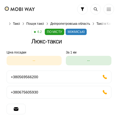
Таксі
Пошук таксі
Дніпропетровська область
Таксі в Кам'ян
6.2
ПО МІСТУ
МІЖМІСЬКІ
Люкс-такси
Ціна посадки
За 1 км
--
--
+380569566200
+380675605930